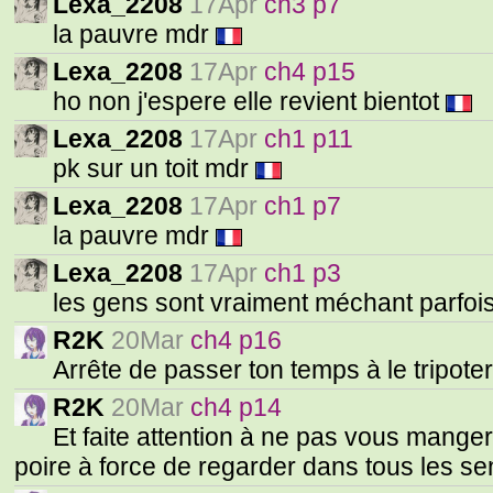
Lexa_2208
17Apr
ch3 p7
la pauvre mdr
Lexa_2208
17Apr
ch4 p15
ho non j'espere elle revient bientot
Lexa_2208
17Apr
ch1 p11
pk sur un toit mdr
Lexa_2208
17Apr
ch1 p7
la pauvre mdr
Lexa_2208
17Apr
ch1 p3
les gens sont vraiment méchant parfois
R2K
20Mar
ch4 p16
Arrête de passer ton temps à le tripote
R2K
20Mar
ch4 p14
Et faite attention à ne pas vous manger
poire à force de regarder dans tous les s