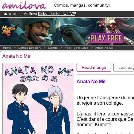
Comics, mangas, community!
Amilova
Kickstarter is now LIVE
!.
Already 100000
members
and 1000
comics & mangas!
.
Premium membership from
3.95 euros
per month !
Get membership
Home
>
Comics Directory
>
Manga
>
Yaoi - Boys Love
>
Anata No Me
Anata No Me
Read manga
Last pa
Anata No Me
Un jeune transgenre du no
et rejoins son collège.
Là-bas, il fera la connaiss
C'est dans la cours que Sa
homme, Kumete.