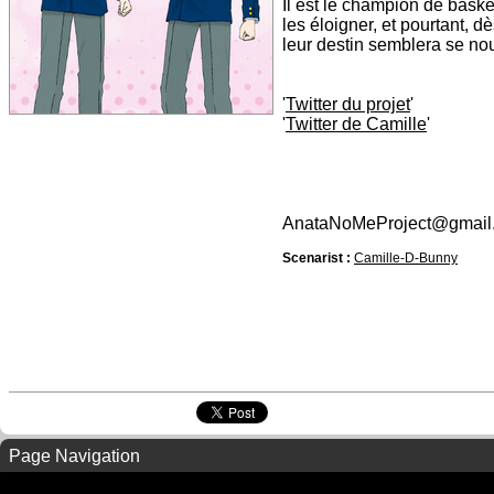
Il est le champion de baske
les éloigner, et pourtant, 
leur destin semblera se nou
'
Twitter du projet
'
'
Twitter de Camille
'
AnataNoMeProject@gmail
Scenarist :
Camille-D-Bunny
Page Navigation