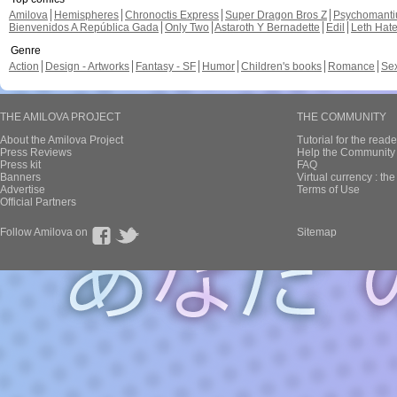
Amilova
Hemispheres
Chronoctis Express
Super Dragon Bros Z
Psychomant
Bienvenidos A República Gada
Only Two
Astaroth Y Bernadette
Edil
Leth Hat
Genre
Action
Design - Artworks
Fantasy - SF
Humor
Children's books
Romance
Se
THE AMILOVA PROJECT
THE COMMUNITY
About the Amilova Project
Tutorial for the reade
Press Reviews
Help the Community 
Press kit
FAQ
Banners
Virtual currency : th
Advertise
Terms of Use
Official Partners
Follow Amilova on
Sitemap