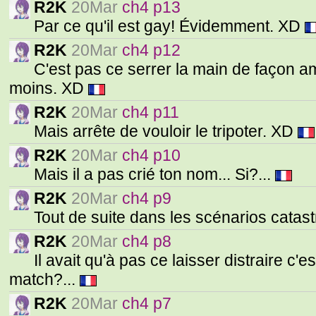
R2K
20Mar
ch4 p13
Par ce qu'il est gay! Évidemment. XD
R2K
20Mar
ch4 p12
C'est pas ce serrer la main de façon amic
moins. XD
R2K
20Mar
ch4 p11
Mais arrête de vouloir le tripoter. XD
R2K
20Mar
ch4 p10
Mais il a pas crié ton nom... Si?...
R2K
20Mar
ch4 p9
Tout de suite dans les scénarios catas
R2K
20Mar
ch4 p8
Il avait qu'à pas ce laisser distraire c'e
match?...
R2K
20Mar
ch4 p7