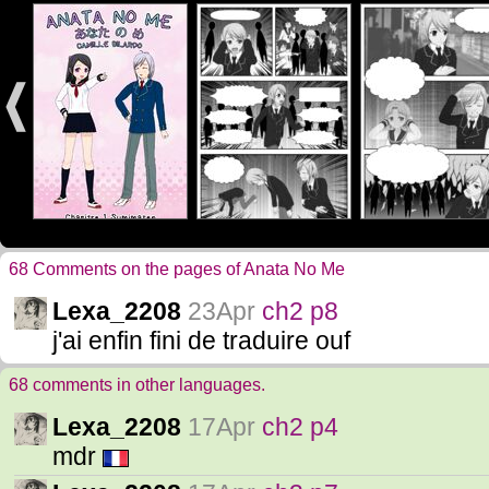
68 Comments on the pages of Anata No Me
Lexa_2208
23Apr
ch2 p8
j'ai enfin fini de traduire ouf
68 comments in other languages.
Lexa_2208
17Apr
ch2 p4
mdr