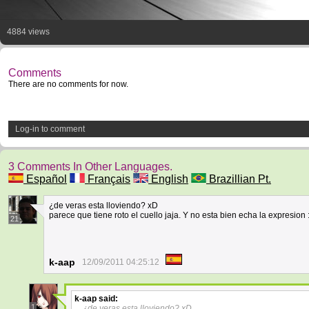
4884 views
Comments
There are no comments for now.
Log-in to comment
3 Comments In Other Languages.
Español
Français
English
Brazillian Pt.
¿de veras esta lloviendo? xD
parece que tiene roto el cuello jaja. Y no esta bien echa la expresio
21
k-aap
12/09/2011 04:25:12
k-aap
said:
1
¿de veras esta lloviendo? xD