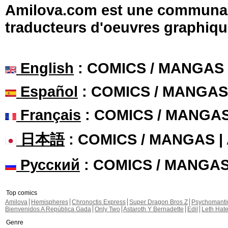
Amilova.com est une communauté
traducteurs d'oeuvres graphiqu
English
: COMICS / MANGAS
Español
: COMICS / MANGAS
Français
: COMICS / MANGA
日本語
: COMICS / MANGAS 
Русский
: COMICS / MANGA
Top comics
Amilova
Hemispheres
Chronoctis Express
Super Dragon Bros Z
Psychomant
Bienvenidos A República Gada
Only Two
Astaroth Y Bernadette
Edil
Leth Hat
Genre