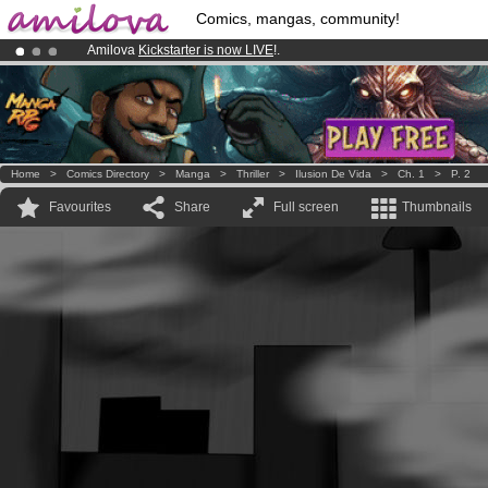
Comics, mangas, community!
Amilova
Kickstarter is now LIVE
!.
Already 100000
members
and 1000
comics & mangas!
.
Premium membership from
3.95 euros
per month !
Get membership
Home
>
Comics Directory
>
Manga
>
Thriller
>
Ilusion De Vida
>
Ch. 1
>
P. 2
Favourites
Share
Full screen
Thumbnails