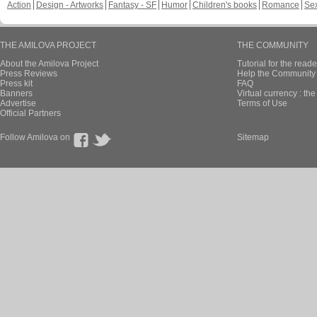
Action
Design - Artworks
Fantasy - SF
Humor
Children's books
Romance
Se
THE AMILOVA PROJECT
THE COMMUNITY
About the Amilova Project
Tutorial for the reade
Press Reviews
Help the Community 
Press kit
FAQ
Banners
Virtual currency : th
Advertise
Terms of Use
Official Partners
Follow Amilova on
Sitemap