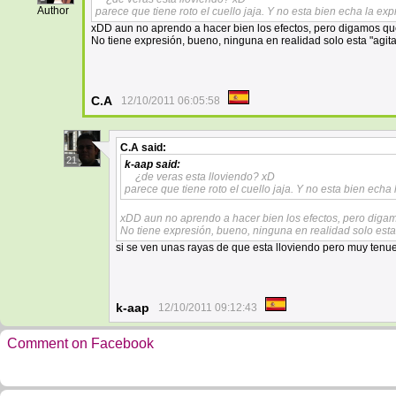
Author
parece que tiene roto el cuello jaja. Y no esta bien echa la e
xDD aun no aprendo a hacer bien los efectos, pero digamos qu
No tiene expresión, bueno, ninguna en realidad solo esta "agit
C.A
12/10/2011 06:05:58
C.A
said:
21
k-aap
said:
¿de veras esta lloviendo? xD
parece que tiene roto el cuello jaja. Y no esta bien ech
xDD aun no aprendo a hacer bien los efectos, pero digam
No tiene expresión, bueno, ninguna en realidad solo esta
si se ven unas rayas de que esta lloviendo pero muy tenue
k-aap
12/10/2011 09:12:43
Comment on Facebook