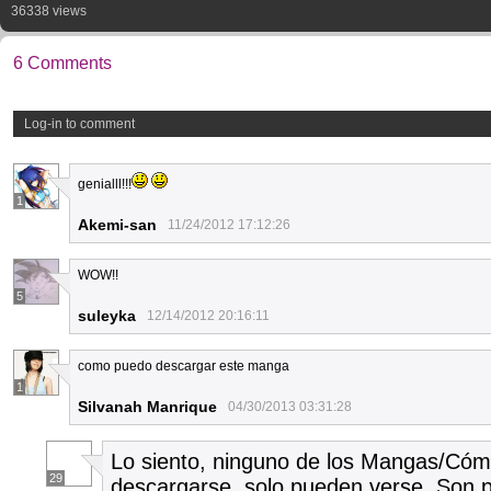
36338 views
6 Comments
Log-in to comment
genialll!!!
1
Akemi-san
11/24/2012 17:12:26
WOW!!
5
suleyka
12/14/2012 20:16:11
como puedo descargar este manga
1
Silvanah Manrique
04/30/2013 03:31:28
Lo siento, ninguno de los Mangas/Cóm
29
descargarse, solo pueden verse. Son pa