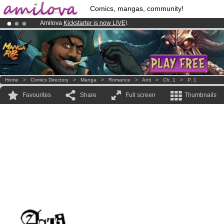
Comics, mangas, community!
Amilova
Kickstarter is now LIVE
!.
Already 100000
members
and 1000
comics & mangas!
.
Premium membership from
3.95 euros
per month !
Get membership
Home
>
Comics Directory
>
Manga
>
Romance
>
Anti
>
Ch. 1
>
P. 1
Favourites
Share
Full screen
Thumbnails