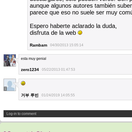
aunque algunos autores también sube
parece que eso no suele ser muy com
Espero haberte aclarado la duda,
disfruta de la web
Rambam
04/30/2013 15:05:14
esta muy genial
1
zero1234
05/22/2013 01:47:53
1
거부 루빈
01/24/2019 14:05:55
Log-in to comment