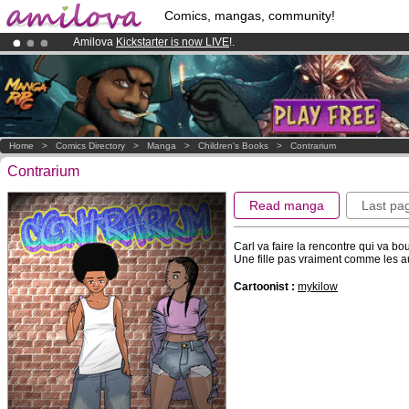
Comics, mangas, community!
Amilova
Kickstarter is now LIVE
!.
Premium membership from
3.95 euros
per month !
Get membership
Already 134393
members
and 1208
comics & mangas!
.
Home
>
Comics Directory
>
Manga
>
Children's Books
>
Contrarium
Contrarium
Read manga
Last pa
Carl va faire la rencontre qui va bo
Une fille pas vraiment comme les au
Cartoonist :
mykilow