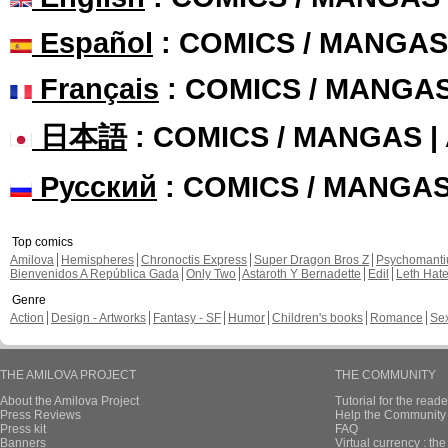
Español
: COMICS / MANGAS
Français
: COMICS / MANGA
日本語
: COMICS / MANGAS 
Русский
: COMICS / MANGA
Top comics
Amilova
Hemispheres
Chronoctis Express
Super Dragon Bros Z
Psychomant
Bienvenidos A República Gada
Only Two
Astaroth Y Bernadette
Edil
Leth Hat
Genre
Action
Design - Artworks
Fantasy - SF
Humor
Children's books
Romance
Se
THE AMILOVA PROJECT
THE COMMUNITY
About the Amilova Project
Tutorial for the reade
Press Reviews
Help the Community 
Press kit
FAQ
Banners
Virtual currency : th