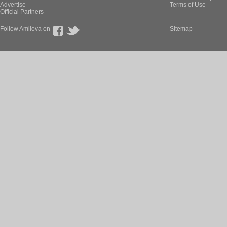
Advertise
Terms of Use
Official Partners
Follow Amilova on
Sitemap