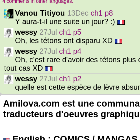
4 comments in other languages.
Vanou Titiyou
13Dec
ch1 p8
Y aura-t-il une suite un jour? :)
wessy
27Jul
ch1 p5
Oh, les tétons ont disparu XD
wessy
27Jul
ch1 p4
Oh, c'est rare d'avoir des tétons plus c
tout cas XD
wessy
27Jul
ch1 p2
quelle est cette espèce de lèvre abs
Amilova.com est une communauté
traducteurs d'oeuvres graphiqu
English
: COMICS / MANGAS