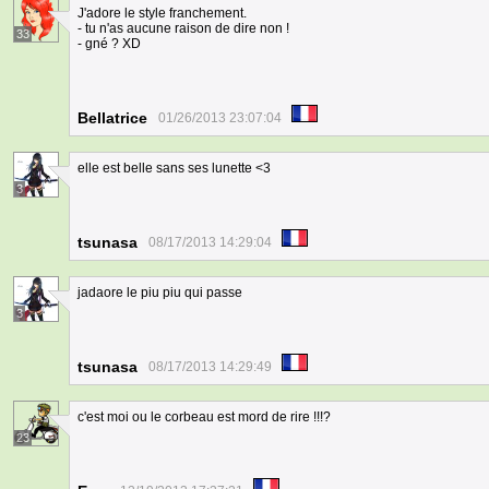
J'adore le style franchement.
- tu n'as aucune raison de dire non !
33
- gné ? XD
Bellatrice
01/26/2013 23:07:04
elle est belle sans ses lunette <3
3
tsunasa
08/17/2013 14:29:04
jadaore le piu piu qui passe
3
tsunasa
08/17/2013 14:29:49
c'est moi ou le corbeau est mord de rire !!!?
23