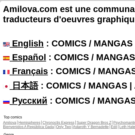
Amilova.com est une communauté
traducteurs d'oeuvres graphiqu
English
: COMICS / MANGAS
Español
: COMICS / MANGAS
Français
: COMICS / MANGA
日本語
: COMICS / MANGAS 
Русский
: COMICS / MANGA
Top comics
Amilova
Hemispheres
Chronoctis Express
Super Dragon Bros Z
Psychomant
Bienvenidos A República Gada
Only Two
Astaroth Y Bernadette
Edil
Leth Hat
Genre