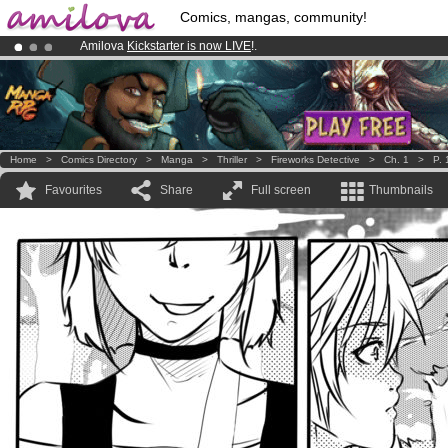
Comics, mangas, community!
Amilova
Kickstarter is now LIVE
!.
Premium membership from
3.95 euros
per month !
Get membership
Already 100000
members
and 1000
comics & mangas!
.
Home
>
Comics Directory
>
Manga
>
Thriller
>
Fireworks Detective
>
Ch. 1
>
P. 
Favourites
Share
Full screen
Thumbnails