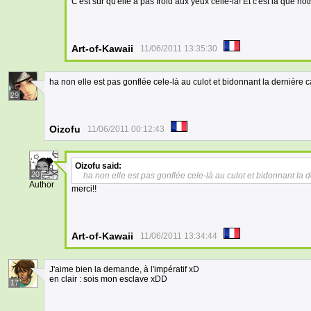
C'est sûr qu'elle a pas froid aux yeux celle-là! Et c'est là que notr
Art-of-Kawaii
11/06/2011 13:35:30
ha non elle est pas gonflée cele-là au culot et bidonnant la dernière 
29
Oizofu
11/06/2011 00:12:43
Oizofu
said:
20
ha non elle est pas gonflée cele-là au culot et bidonnant la 
Author
merci!!
Art-of-Kawaii
11/06/2011 13:34:44
J'aime bien la demande, à l'impératif xD
en clair : sois mon esclave xDD
17