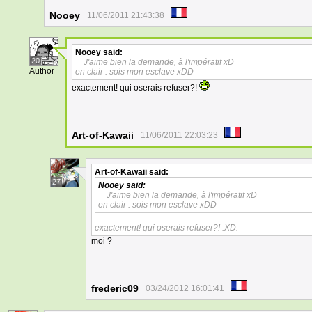
Nooey
11/06/2011 21:43:38
Nooey
said:
20
J'aime bien la demande, à l'impératif xD
Author
en clair : sois mon esclave xDD
exactement! qui oserais refuser?!
Art-of-Kawaii
11/06/2011 22:03:23
Art-of-Kawaii
said:
27
Nooey
said:
J'aime bien la demande, à l'impératif xD
en clair : sois mon esclave xDD
exactement! qui oserais refuser?! :XD:
moi ?
frederic09
03/24/2012 16:01:41