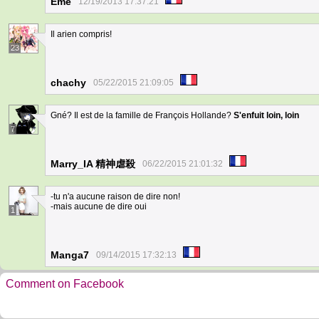
Eme
12/19/2013 17:37:21
Il arien compris!
23
chachy
05/22/2015 21:09:05
Gné? Il est de la famille de François Hollande?
S'enfuit loin, loin
7
Marry_IA 精神虐殺
06/22/2015 21:01:32
-tu n'a aucune raison de dire non!
-mais aucune de dire oui
1
Manga7
09/14/2015 17:32:13
Comment on Facebook