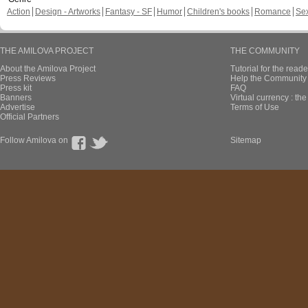
Action
Design - Artworks
Fantasy - SF
Humor
Children's books
Romance
Se
THE AMILOVA PROJECT
THE COMMUNITY
About the Amilova Project
Tutorial for the reade
Press Reviews
Help the Community 
Press kit
FAQ
Banners
Virtual currency : th
Advertise
Terms of Use
Official Partners
Follow Amilova on
Sitemap