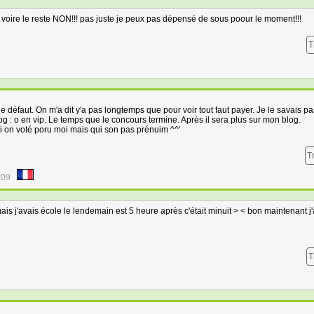
r voire le reste NON!!! pas juste je peux pas dépensé de sous poour le moment!!!
T
 le défaut. On m'a dit y'a pas longtemps que pour voir tout faut payer. Je le savais pa
log : o en vip. Le temps que le concours termine. Après il sera plus sur mon blog.
i on voté poru moi mais qui son pas prénuim ^^'
T
:09
ais j'avais école le lendemain est 5 heure après c'était minuit > < bon maintenant j'
T