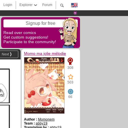
Login
Explorer
Forum
Signup for free
Read over comics
Get custom suggestions!
Participate to the community!
Momo ma jolie mélodie
Next
308
503
h,
es!
66
Author :
Momonem
Team :
abby19
Translation by :
abby19