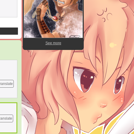
See more
ranslate
ranslate