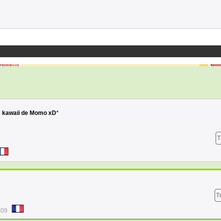
s kawaii de Momo xD
*
T
T
:09