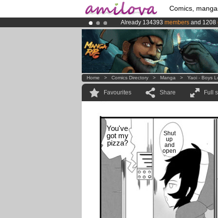
Comics, manga
Already 134393
members
and 1208
Premium membership from
3.95 eur
Amilova
Kickstarter is now LIVE
!.
Home
>
Comics Directory
>
Manga
>
Yaoi - Boys 
Favourites
Share
Full 
You've
Shut
got my
up
pizza?
and
open