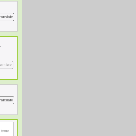
ranslate
.
ranslate
ranslate
 lente