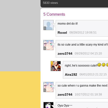
5830 views
5 Comments
momo dnt do it!
1
Roxel
08/28/2012 19:06:51
its so cute and a little scary my kind o
1
zero3744
09/29/2012 04:15:20
right..he's soooooo cute!!
1
Aira192
06/01/2013 21:22:15
so cute when r u ganna make the next 
1
zero3744
10/27/2012 01:18:38
Oya Oya~~