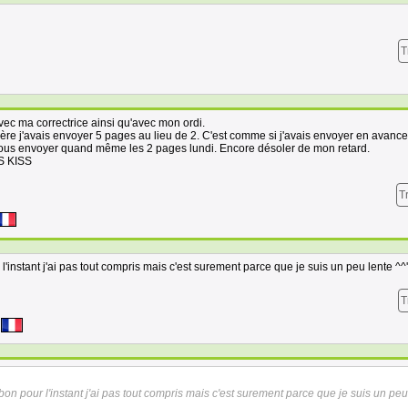
T
 avec ma correctrice ainsi qu'avec mon ordi.
re j'avais envoyer 5 pages au lieu de 2. C'est comme si j'avais envoyer en avance
 vous envoyer quand même les 2 pages lundi. Encore désoler de mon retard.
SS KISS
T
l'instant j'ai pas tout compris mais c'est surement parce que je suis un peu lente ^^'
T
bon pour l'instant j'ai pas tout compris mais c'est surement parce que je suis un peu