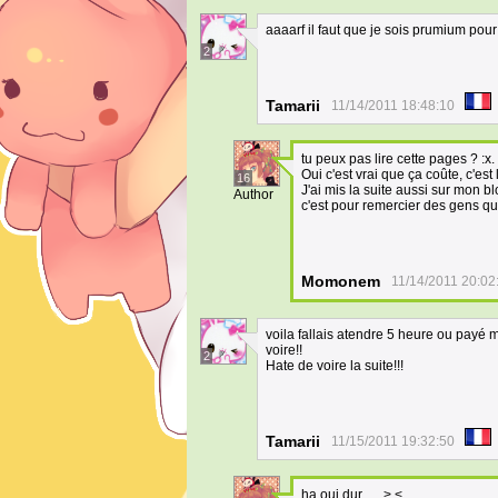
aaaarf il faut que je sois prumium pou
2
Tamarii
11/14/2011 18:48:10
tu peux pas lire cette pages ? :x.
Oui c'est vrai que ça coûte, c'est
16
J'ai mis la suite aussi sur mon b
Author
c'est pour remercier des gens qu
Momonem
11/14/2011 20:02
voila fallais atendre 5 heure ou payé m
voire!!
2
Hate de voire la suite!!!
Tamarii
11/15/2011 19:32:50
ha oui dur ._. > <