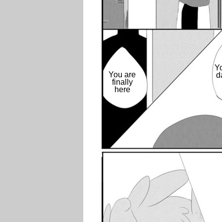
Y
You are
d
finally
here