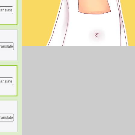
ranslate
ranslate
ranslate
ranslate