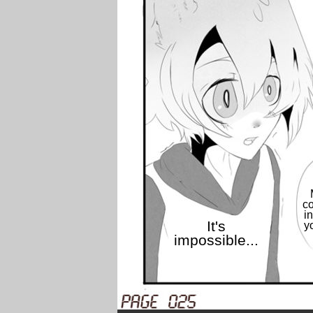
c
i
It's
y
impossible...