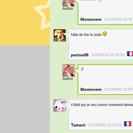
16
Author
Momonem
11/15/2011 20:31
hâte de lire la suite
3
perine08
11/18/2011 22:29:34
:3
16
Author
Momonem
11/18/2011 22:50
c'était qui je veu svoire vivement demai
2
Tamarii
11/19/2011 22:19:13