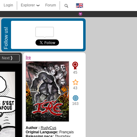
Login
Explorer
Forum
Follow us!
Ire
Next
45
43
163
Author :
RudyCus
Original Language:
Français
Releasing pace:
Thursday,