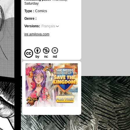
Saturday
Type :
Comics
Genre :
Versions:
Français
ire.amilova.com
by
nc
nd