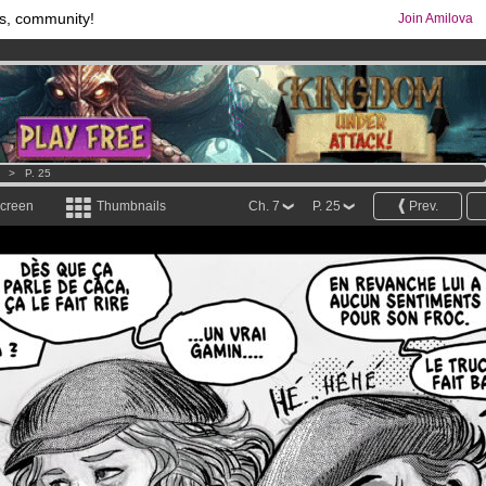
s, community!
Join Amilova
os
per month !
Get membership now
comics & mangas!
.
>
P. 25
screen
Thumbnails
Ch. 7
P. 25
Prev.