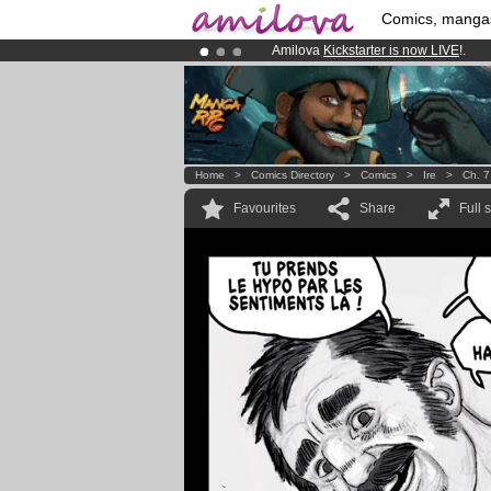
Comics, manga
Amilova
Kickstarter is now LIVE
!.
Premium membership from
3.95 eur
Already 100000
members
and 1000
Home
>
Comics Directory
>
Comics
>
Ire
>
Ch. 7
Favourites
Share
Full 