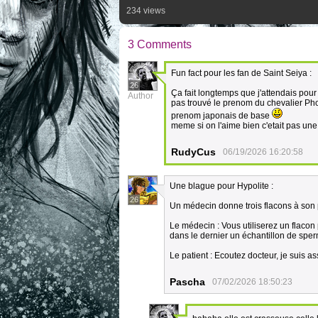
234 views
3 Comments
Fun fact pour les fan de Saint Seiya :
26
Ça fait longtemps que j'attendais pour 
Author
pas trouvé le prenom du chevalier Pho
prenom japonais de base
meme si on l'aime bien c'etait pas une 
RudyCus
06/19/2026 16:20:58
Une blague pour Hypolite :
26
Un médecin donne trois flacons à son 
Le médecin : Vous utiliserez un flacon
dans le dernier un échantillon de spe
Le patient : Ecoutez docteur, je suis 
Pascha
07/02/2026 18:50:23