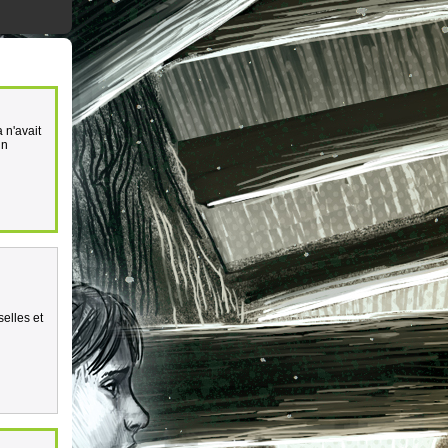
 n'avait
un
elles et