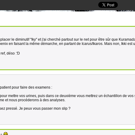
placer le diminutif "Iky" et j'ai cherché partout sur le net pour être sûr que Kuramada
enix en faisant la même démarche, en partant de Icarus/Ikaros. Mais non, Ikki est 
ref, déso :'D
patient pour faire des examens :
 pour mettre vos urines, puis dans ce deuxième vous mettrez un échantillon de vos s
rme et nous procéderons à des analyses.
assez pressé. Je peux vous passer mon slip ?