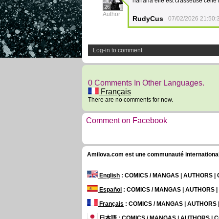
hahaha elle est crasseuse celle 
26
Author
RudyCus
07/02/2026 21:50:
Log-in to comment
0 Comments In Other Languages.
Français
There are no comments for now.
Comment on Facebook
Amilova.com est une communauté internationale 
English
: COMICS / MANGAS | AUTHORS 
Español
: COMICS / MANGAS | AUTHORS 
Français
: COMICS / MANGAS | AUTHORS
日本語
: COMICS / MANGAS | AUTHORS |