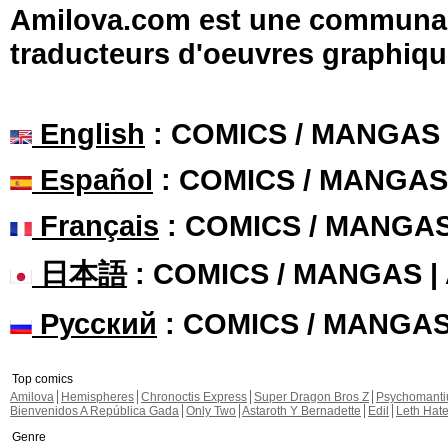
Amilova.com est une communauté
traducteurs d'oeuvres graphiqu
English
: COMICS / MANGAS
Español
: COMICS / MANGAS
Français
: COMICS / MANGA
日本語
: COMICS / MANGAS 
Русский
: COMICS / MANGA
Top comics
Amilova
Hemispheres
Chronoctis Express
Super Dragon Bros Z
Psychomant
Bienvenidos A República Gada
Only Two
Astaroth Y Bernadette
Edil
Leth Hat
Genre