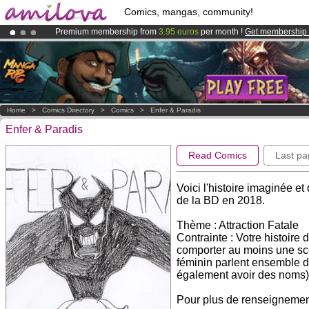
Comics, mangas, community!
Premium membership from
3.95 euros
per month !
Get membership
Already 134393
members
and 1208
comics & mangas!
.
Amilova
Kickstarter is now LIVE
!.
Home
>
Comics Directory
>
Comics
>
Enfer & Paradis
Enfer & Paradis
Read Comics
Last pa
Voici l'histoire imaginée e
de la BD en 2018.
Thème : Attraction Fatale
Contrainte : Votre histoire
comporter au moins une sc
féminin parlent ensemble d
également avoir des noms)
Pour plus de renseignemen