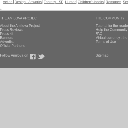
Action
Design - Artworks
Fantasy - SF
Humor
Children's books
Romance
Se
THE AMILOVA PROJECT
THE COMMUNITY
About the Amilova Project
Tutorial for the reade
Press Reviews
Help the Community 
Press kit
FAQ
Banners
Virtual currency : th
Advertise
Terms of Use
Official Partners
Follow Amilova on
Sitemap