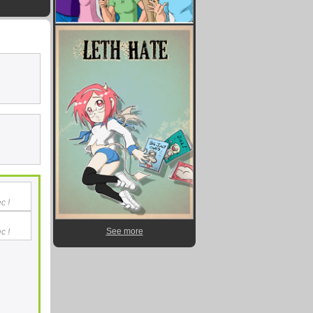
c !
See more
c !