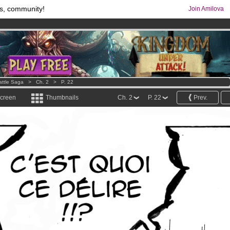
s, community!
Join Amilova
comics & mangas!
.
os
per month !
Get membership now
attle Saga
>
Ch. 2
>
P. 22
screen
Thumbnails
Ch. 2
P. 22
Prev.