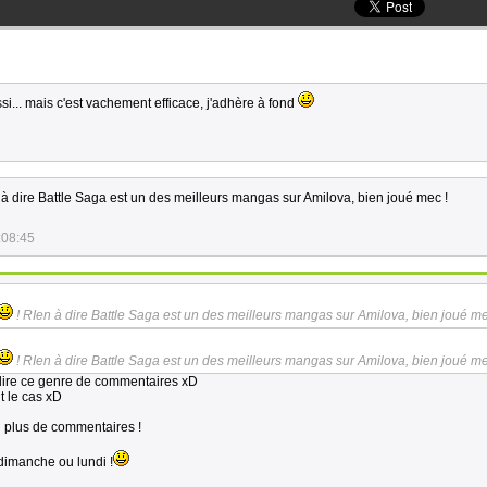
ssi... mais c'est vachement efficace, j'adhère à fond
 à dire Battle Saga est un des meilleurs mangas sur Amilova, bien joué mec !
:08:45
! RIen à dire Battle Saga est un des meilleurs mangas sur Amilova, bien joué me
! RIen à dire Battle Saga est un des meilleurs mangas sur Amilova, bien joué me
 lire ce genre de commentaires xD
t le cas xD
n plus de commentaires !
imanche ou lundi !