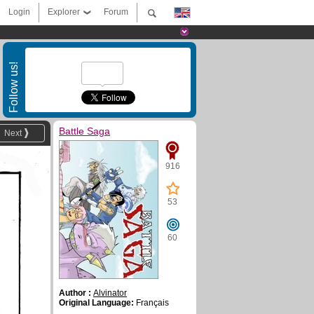
Login
Explorer
Forum
Follow us!
Battle Saga
Next
916
53
60
Author :
Alvinator
Original Language:
Français