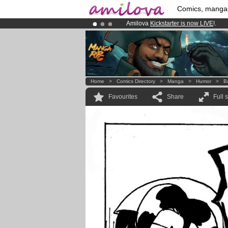
Comics, manga
Amilova
Kickstarter is now LIVE
!.
Already 100000
members
and 1000
Premium membership from
3.95 eur
Home
>
Comics Directory
>
Manga
>
Humor
>
B
Favourites
Share
Full 