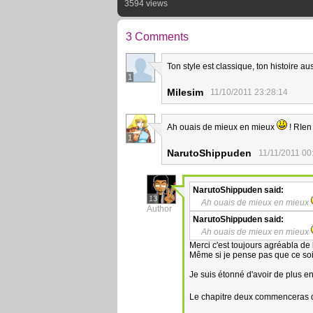
3594 views
3 Comments
Ton style est classique, ton histoire au
1
Milesim
11/10/2011 23:28:14
Ah ouais de mieux en mieux
! RIen
1
NarutoShippuden
11/11/2011 00
NarutoShippuden
said:
13
Ah ouais de mieux en mieux
Author
NarutoShippuden
said:
Ah ouais de mieux en mieux
Merci c'est toujours agréabla de
Même si je pense pas que ce soi
Je suis étonné d'avoir de plus e
Le chapitre deux commenceras d