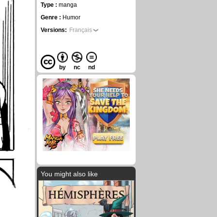
Type :
manga
Genre :
Humor
Versions:
Français
by
nc
nd
You might also like