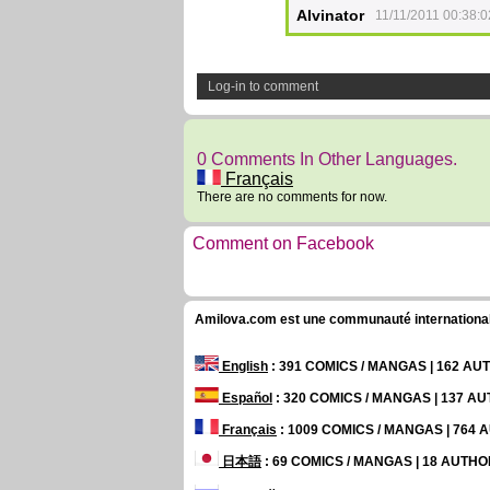
Alvinator
11/11/2011 00:38:0
Log-in to comment
0 Comments In Other Languages.
Français
There are no comments for now.
Comment on Facebook
Amilova.com est une communauté internationale 
English
: 391 COMICS / MANGAS | 162 A
Español
: 320 COMICS / MANGAS | 137 A
Français
: 1009 COMICS / MANGAS | 764
日本語
: 69 COMICS / MANGAS | 18 AUTH