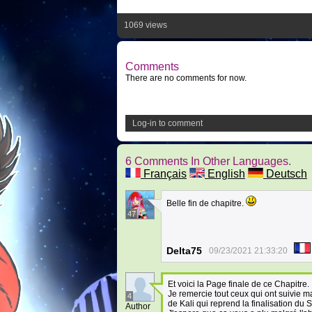
1069 views
Comments
There are no comments for now.
Log-in to comment
6 Comments In Other Languages.
Français
English
Deutsch
Belle fin de chapitre.
47
Delta75
09/23/2021 21:33:20
Et voici la Page finale de ce Chapitre.
Je remercie tout ceux qui ont suivie mal
4
de Kali qui reprend la finalisation du
Author