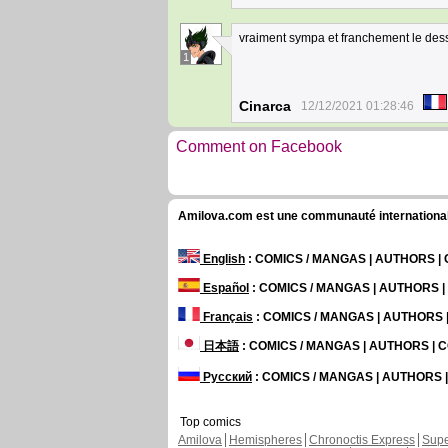
vraiment sympa et franchement le dessin 
1
Cinarca
12/12/2021 01:28:46
Comment on Facebook
Amilova.com est une communauté internationale 
English
: COMICS / MANGAS | AUTHORS 
Español
: COMICS / MANGAS | AUTHORS 
Français
: COMICS / MANGAS | AUTHORS
日本語
: COMICS / MANGAS | AUTHORS |
Русский
: COMICS / MANGAS | AUTHORS
Top comics
Amilova
Hemispheres
Chronoctis Express
Supe