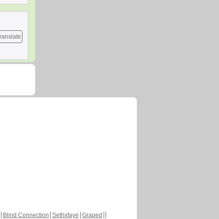
ranslate
Blind Connection
Sethxfaye
Graped