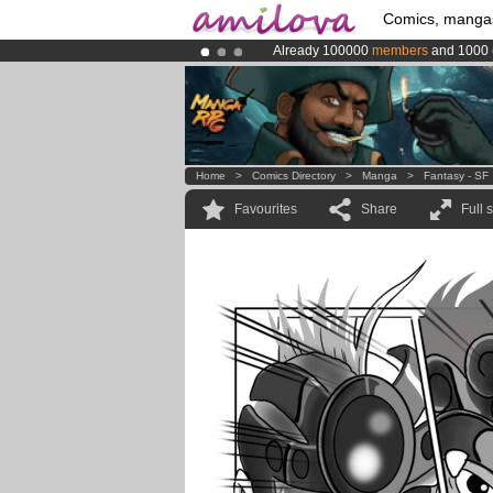
Comics, manga
Already 100000
members
and 1000
Premium membership from
3.95 eur
Amilova
Kickstarter is now LIVE
!.
Home
>
Comics Directory
>
Manga
>
Fantasy - SF
Favourites
Share
Full 