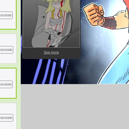
ranslate
ranslate
See more
ranslate
ranslate