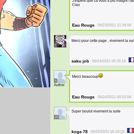
J'espere que ca vous a plu malgré l'a
Ciao
Eau Rouge
09/23/2021 21:34:00
Merci pour cette page , vivement la sui
1
saku job
09/24/2021 00:35:16
Merci beaucoup
4
Author
Eau Rouge
09/24/2021 00:52:04
Super boulot vivement la suite
20
koga 78
09/26/2021 16:19:10