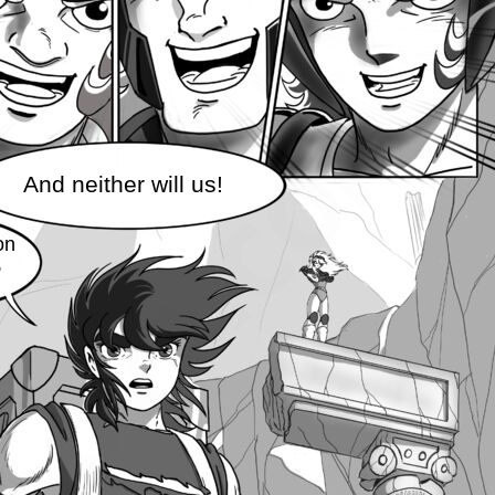
And neither will us!
on
,