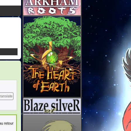
ranslate
au retour