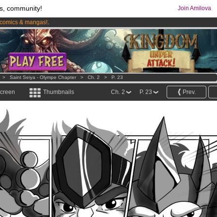
s, community!
Join Amilova
comics & mangas!
.
os
per month !
Get membership now
>
Saint Seiya - Olympe Chapter
>
Ch. 2
>
P. 23
screen
Thumbnails
Ch. 2
P. 23
Prev.