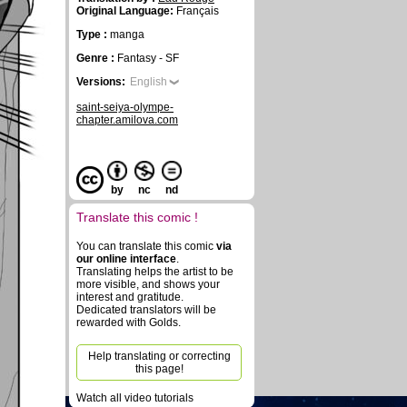
Original Language:
Français
Type :
manga
Genre :
Fantasy - SF
Versions:
English
saint-seiya-olympe-
chapter.amilova.com
by
nc
nd
Translate this comic !
You can translate this comic
via
our online interface
.
Translating helps the artist to be
more visible, and shows your
interest and gratitude.
Dedicated translators will be
rewarded with Golds.
Help translating or correcting
this page!
Watch all video tutorials