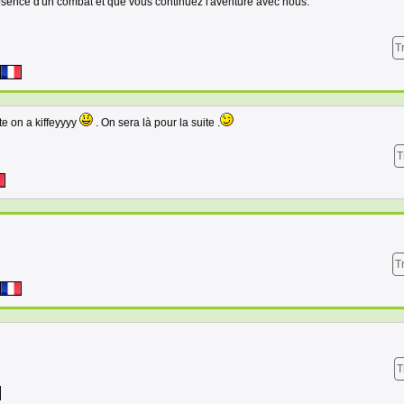
bsence d'un combat et que vous continuez l'aventure avec nous.
T
te on a kiffeyyyy
. On sera là pour la suite .
T
T
T