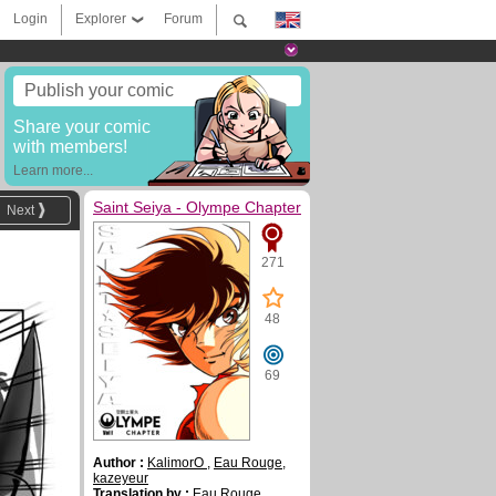
Login
Explorer
Forum
Publish your comic
Share your comic
with members!
Learn more...
Saint Seiya - Olympe Chapter
Next
271
48
69
Author :
KalimorO
,
Eau Rouge
,
kazeyeur
Translation by :
Eau Rouge