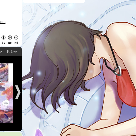
com
by
nc
nd
P. 1