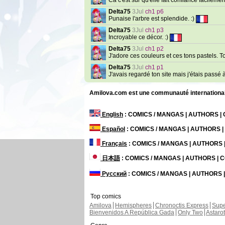
Ca c'est sûr qu'elle fait confiance facilement
Delta75
3Jul
ch1 p6
Punaise l'arbre est splendide. :)
Delta75
3Jul
ch1 p3
Incroyable ce décor. :)
Delta75
3Jul
ch1 p2
J'adore ces couleurs et ces tons pastels. T
Delta75
3Jul
ch1 p1
J'avais regardé ton site mais j'étais passé à 
Amilova.com est une communauté internationale 
English
: COMICS / MANGAS | AUTHORS 
Español
: COMICS / MANGAS | AUTHORS 
Français
: COMICS / MANGAS | AUTHORS
日本語
: COMICS / MANGAS | AUTHORS |
Русский
: COMICS / MANGAS | AUTHORS
Top comics
Amilova
Hemispheres
Chronoctis Express
Supe
Bienvenidos A República Gada
Only Two
Astaro