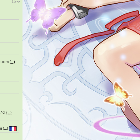
15
peux m
(...)
/ cl
(...)
im
(...)