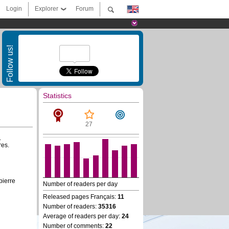
Login
Explorer
Forum
Follow us!
Statistics
27
.
res.
pierre
Number of readers per day
Released pages Français:
11
Number of readers:
35316
Average of readers per day:
24
Number of comments:
22