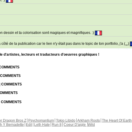
. :)
on dessin et ta colorisation sont magiques et magnifiques. :)
côté de la publication car le lien n'y était pas dans le topic de ton portfolio, j'a
(...)
d'artistes, lecteurs et traducteurs d'oeuvres graphiques !
| COMMENTS
| COMMENTS
 | COMMENTS
 COMMENTS
 | COMMENTS
r Dragon Bros Z
Psychomantium
Tokio Libido
Arkham Roots
The Heart Of Earth
th Y Bernadette
Edil
Leth Hate
Run 8
Coeur D'aigle
Wild