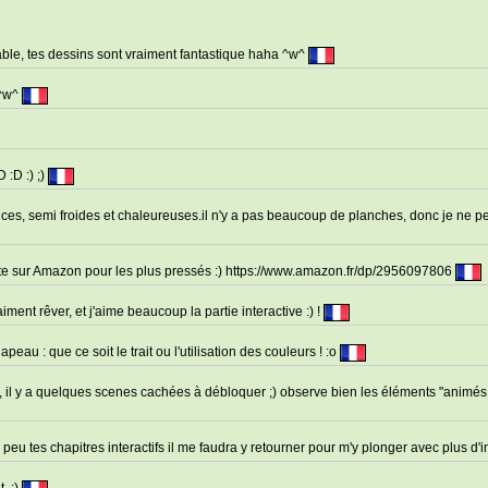
able, tes dessins sont vraiment fantastique haha ^w^
 ^w^
 :D :) ;)
uces, semi froides et chaleureuses.il n'y a pas beaucoup de planches, donc je ne 
te sur Amazon pour les plus pressés :) https://www.amazon.fr/dp/2956097806
ment rêver, et j'aime beaucoup la partie interactive :) !
eau : que ce soit le trait ou l'utilisation des couleurs ! :o
s, il y a quelques scenes cachées à débloquer ;) observe bien les éléments "animés 
 peu tes chapitres interactifs il me faudra y retourner pour m'y plonger avec plus d'