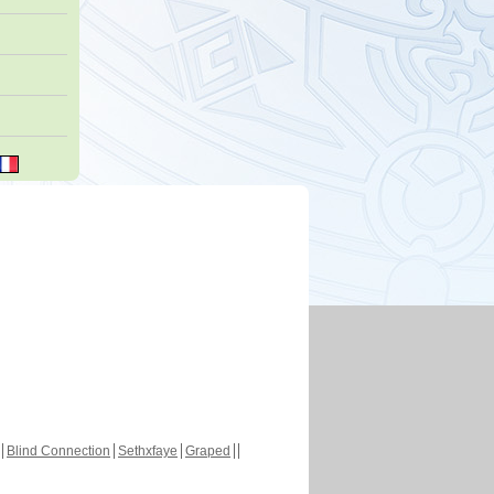
Blind Connection
Sethxfaye
Graped