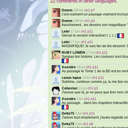
22 comments in other languages.
Domm
28Feb
ch1 p7
c'est vraiment un paysage vraiment incroy
Domm
28Feb
ch1 p3
franchement.. les dessins son magnifique
Lelei
17Jan
ch1 p11
Génial la version interactive!:) :) ;) ;)
Lelei
17Jan
ch1 p11
MAGNIFIQUE! Je suis fan de tes dessins! :D
RUBY LOWEN
27Jul
ch1 p11
Sympas ton histoire. Les couleurs sont do
Axendre
19Jul
ch1 p11
Au passage le Tome 1 de la BD est en ven
canus lupus
19Jul
ch1 p11
Sublime, continue comme ça, tu me fais vrai
Cabestan
11Jul
ch1 p3
J'avoue que là, je ne peux que tirer mon chap
Axendre
3Jul
ch1 p11
Au passage... dans les chapitres interactif
Delta75
3Jul
ch1 p11
J'adore tout simplement, j'avais regardé un
Delta75
3Jul
ch1 p9