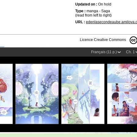
Updated on :
On hold
Type :
manga - Saga
(read from left to right)
URL :
edenlasecondeaube.amilova.
Licence Creative Commons
Français (11 p.)
Ch. 1