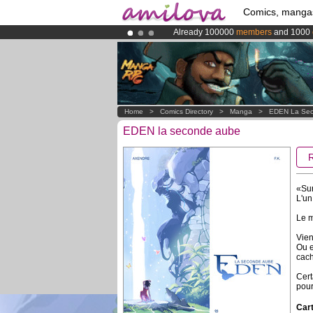
Comics, manga
Already 100000
members
and 1000
Premium membership from
3.95 eur
Amilova
Kickstarter is now LIVE
!.
Home
>
Comics Directory
>
Manga
>
EDEN La Se
EDEN la seconde aube
«Sur
L'un
Le m
Vien
Ou e
cach
Cert
pour
Cart