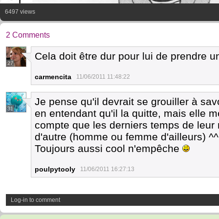
6497 views
2 Comments
Cela doit être dur pour lui de prendre u
27
carmencita
11/06/2011 11:48:22
Je pense qu'il devrait se grouiller à sa
31
en entendant qu'il la quitte, mais elle 
compte que les derniers temps de leur rel
d'autre (homme ou femme d'ailleurs) ^^
Toujours aussi cool n'empêche
poulpytooly
11/06/2011 16:27:13
Log-in to comment