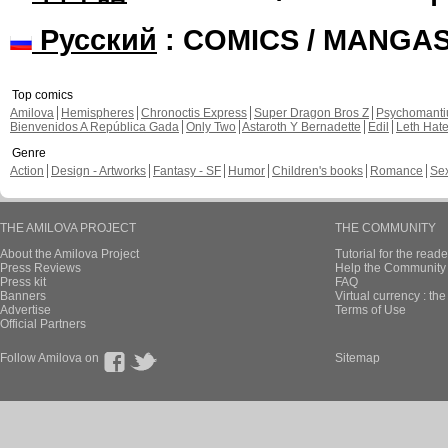
Русский
: COMICS / MANGA
Top comics
Amilova
Hemispheres
Chronoctis Express
Super Dragon Bros Z
Psychomant
Bienvenidos A República Gada
Only Two
Astaroth Y Bernadette
Edil
Leth Hat
Genre
Action
Design - Artworks
Fantasy - SF
Humor
Children's books
Romance
Se
THE AMILOVA PROJECT
THE COMMUNITY
About the Amilova Project
Tutorial for the reade
Press Reviews
Help the Community 
Press kit
FAQ
Banners
Virtual currency : th
Advertise
Terms of Use
Official Partners
Follow Amilova on
Sitemap