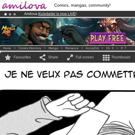
Comics, mangas, community!
Amilova
Kickstarter is now LIVE
!.
Already 134393
members
and 1208
comics & mangas!
.
Premium membership from
3.95 euros
per month !
Get membership
Home
>
Comics Directory
>
Manga
>
Romance
>
Accro(cs)
>
Ch. 3
>
P. 7
Favourites
Share
Full screen
Thumbnails