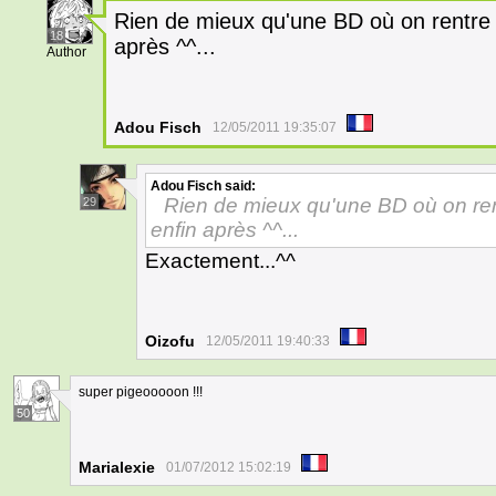
Rien de mieux qu'une BD où on rentre da
18
après ^^...
Author
Adou Fisch
12/05/2011 19:35:07
Adou Fisch
said:
Rien de mieux qu'une BD où on rentr
29
enfin après ^^...
Exactement...^^
Oizofu
12/05/2011 19:40:33
super pigeooooon !!!
50
Marialexie
01/07/2012 15:02:19