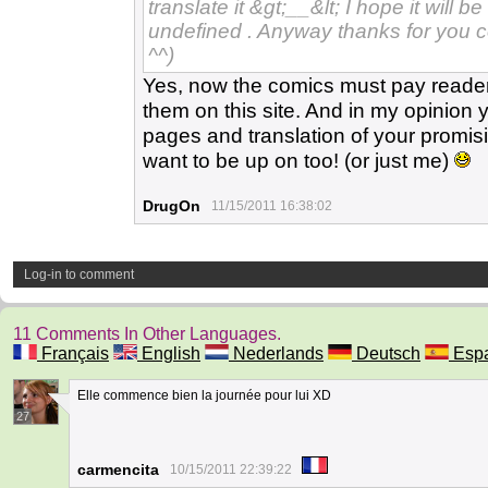
translate it &gt;__&lt; I hope it will
undefined . Anyway thanks for you 
^^)
Yes, now the comics must pay readers'
them on this site. And in my opinion y
pages and translation of your promi
want to be up on too! (or just me)
DrugOn
11/15/2011 16:38:02
Log-in to comment
11 Comments In Other Languages.
Français
English
Nederlands
Deutsch
Espa
Elle commence bien la journée pour lui XD
27
carmencita
10/15/2011 22:39:22