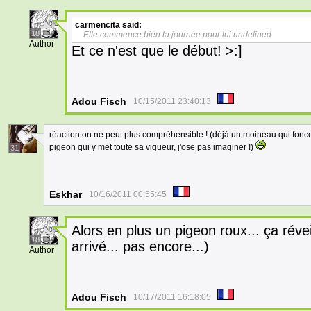
carmencita
said:
18
Elle commence bien la journée pour lui undefined
Author
Et ce n'est que le début! >:]
Adou Fisch
10/15/2011 23:40:13
réaction on ne peut plus compréhensible ! (déjà un moineau qui fonce 
pigeon qui y met toute sa vigueur, j'ose pas imaginer !)
31
Eskhar
10/16/2011 00:55:45
Alors en plus un pigeon roux... ça réve
18
arrivé... pas encore...)
Author
Adou Fisch
10/17/2011 16:18:05