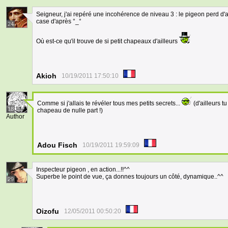
Seigneur, j'ai repéré une incohérence de niveau 3 : le pigeon perd 
case d'après °_°
24
Où est-ce qu'il trouve de si petit chapeaux d'ailleurs
Akioh
10/19/2011 17:50:10
Comme si j'allais te révéler tous mes petits secrets...
(d'ailleurs t
18
chapeau de nulle part !)
Author
Adou Fisch
10/19/2011 19:59:09
Inspecteur pigeon , en action...!!^^
Superbe le point de vue, ça donnes toujours un côté, dynamique..^^
29
Oizofu
12/05/2011 00:50:20