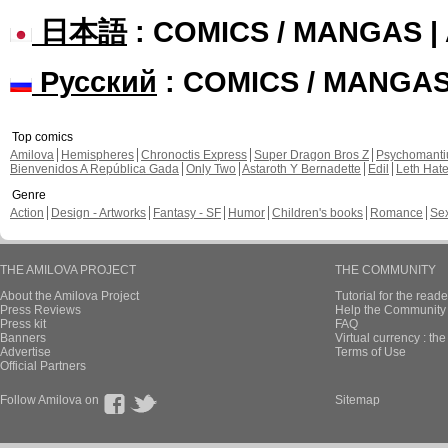
日本語
: COMICS / MANGAS 
Русский
: COMICS / MANGA
Top comics
Amilova
Hemispheres
Chronoctis Express
Super Dragon Bros Z
Psychomant
Bienvenidos A República Gada
Only Two
Astaroth Y Bernadette
Edil
Leth Hat
Genre
Action
Design - Artworks
Fantasy - SF
Humor
Children's books
Romance
Se
THE AMILOVA PROJECT
THE COMMUNITY
About the Amilova Project
Tutorial for the reade
Press Reviews
Help the Community 
Press kit
FAQ
Banners
Virtual currency : th
Advertise
Terms of Use
Official Partners
Follow Amilova on
Sitemap