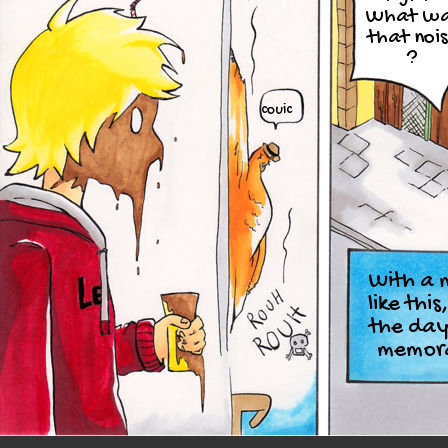
What w
that noi
?
couic
With a 
like this
the day 
memora