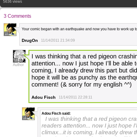
5636 views
3 Comments
Your comic began with an earthquake and now you have to work up t
11
DrugOn
11/14/2011 21:34:09
I was thinking that a red pigeon crash
18
attention... now I just hope I'll be able 
Author
coming, I already drew this part but did
hope it will be as punchy as the earth
comment! (& sorry for my english ^^)
Adou Fisch
11/14/2011 22:28:11
Adou Fisch
said:
I was thinking that a red pigeon cr
11
readers attention... now I just hope I'
climax...it is coming, I already drew t