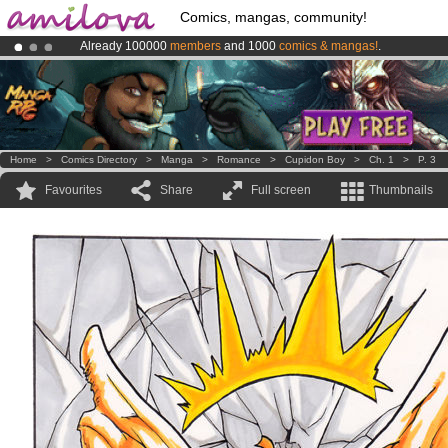
Comics, mangas, community!
Already 100000
members
and 1000
comics & mangas!
.
Premium membership from
3.95 euros
per month !
Get membership
Amilova
Kickstarter is now LIVE
!.
Home
>
Comics Directory
>
Manga
>
Romance
>
Cupidon Boy
>
Ch. 1
>
P. 3
Favourites
Share
Full screen
Thumbnails