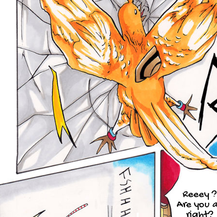
Reeey ?
Are you a
right?