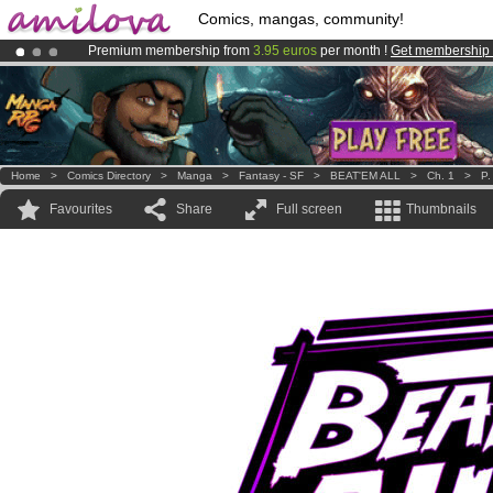
Comics, mangas, community!
Premium membership from
3.95 euros
per month !
Get membership
Already 100000
members
and 1000
comics & mangas!
.
Amilova
Kickstarter is now LIVE
!.
Home
>
Comics Directory
>
Manga
>
Fantasy - SF
>
BEAT'EM ALL
>
Ch. 1
>
P.
Favourites
Share
Full screen
Thumbnails