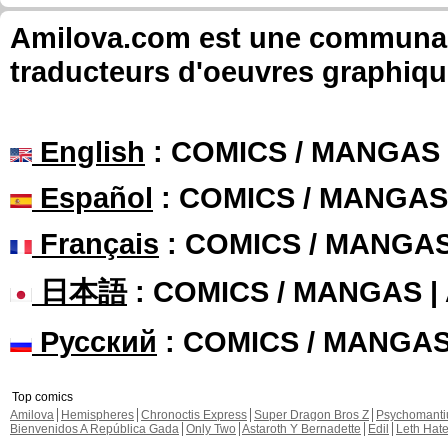
Amilova.com est une communauté
traducteurs d'oeuvres graphiqu
English
: COMICS / MANGAS
Español
: COMICS / MANGAS
Français
: COMICS / MANGA
日本語
: COMICS / MANGAS 
Русский
: COMICS / MANGA
Top comics
Amilova
Hemispheres
Chronoctis Express
Super Dragon Bros Z
Psychomant
Bienvenidos A República Gada
Only Two
Astaroth Y Bernadette
Edil
Leth Hat