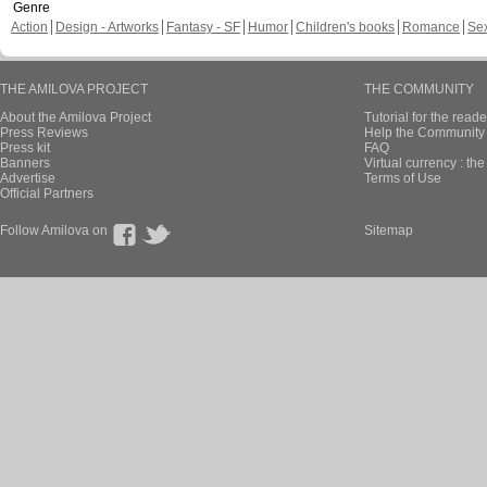
Genre
Action
Design - Artworks
Fantasy - SF
Humor
Children's books
Romance
Se
THE AMILOVA PROJECT
THE COMMUNITY
About the Amilova Project
Tutorial for the reade
Press Reviews
Help the Community 
Press kit
FAQ
Banners
Virtual currency : th
Advertise
Terms of Use
Official Partners
Follow Amilova on
Sitemap