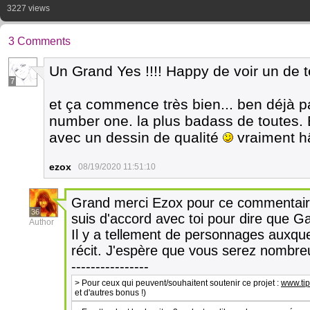
3227 views
3 Comments
Un Grand Yes !!!! Happy de voir un de
7
et ça commence très bien... ben déjà p
number one. la plus badass de toutes. 
avec un dessin de qualité
vraiment hâ
ezox
08/19/2020 11:51:10
Grand merci Ezox pour ce commentaire 
36
suis d'accord avec toi pour dire que Ga
Author
Il y a tellement de personnages auxqu
récit. J'espère que vous serez nombreu
----------------
> Pour ceux qui peuvent/souhaitent soutenir ce projet :
www.ti
et d'autres bonus !)