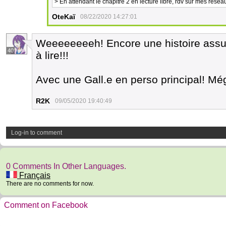
> En attendant le chapitre 2 en lecture libre, rdv sur mes rése
OteKaï
08/22/2020 14:27:01
Weeeeeeeeh! Encore une histoire assur
40
à lire!!!
Avec une Gall.e en perso principal! Mé
R2K
09/05/2020 19:40:49
Log-in to comment
0 Comments In Other Languages.
Français
There are no comments for now.
Comment on Facebook