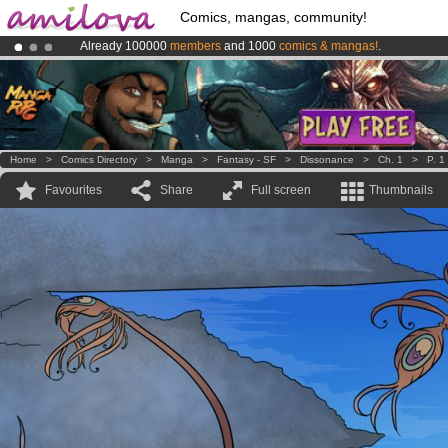
Comics, mangas, community!
Already 100000
members
and 1000
comics & mangas!
.
Premium membership from
3.95 euros
per month !
Get membership
Amilova
Kickstarter is now LIVE
!.
Home
>
Comics Directory
>
Manga
>
Fantasy - SF
>
Dissonance
>
Ch. 1
>
P. 1
Favourites
Share
Full screen
Thumbnails