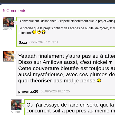
5 Comments
Bienvenue sur Dissonance! J'espère sincèrement que le projet vous p
31
Je précise que le projet contient des scènes de nudité, de "gore", et d
Author
attention!!
Saza
06/09/2020 12:53:11
Yeaaah finalement y'aura pas eu à atte
39
Disso sur Amilova aussi, c'est nickel ♥
Cette couverture bleutée est toujours au
aussi mystérieuse, avec ces plumes de p
quoi théoriser pas mal je pense
phoentra20
06/09/2020 18:14:25
Oui j'ai essayé de faire en sorte que la 
31
concurrent soit à peu près au même m
Author