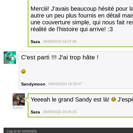
Merciii! J'avais beaucoup hésité pour l
autre un peu plus fournis en détail mais 
une couverture simple, qui nous fait re
réalité de l'histoire qui arrive! :3
Saza
06/09/2020 18:37:08
C'est parti !!! J'ai trop hâte !
52
Sandymoon
06/09/2020 18:39:47
Yeeeah le grand Sandy est là!
J'espè
31
Author
Saza
06/09/2020 18:45:23
Log-in to comment