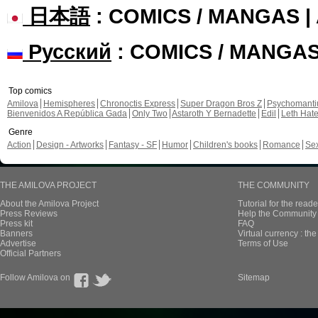
日本語
: COMICS / MANGAS 
Русский
: COMICS / MANGA
Top comics
Amilova
Hemispheres
Chronoctis Express
Super Dragon Bros Z
Psychomant
Bienvenidos A República Gada
Only Two
Astaroth Y Bernadette
Edil
Leth Hat
Genre
Action
Design - Artworks
Fantasy - SF
Humor
Children's books
Romance
Se
THE AMILOVA PROJECT
THE COMMUNITY
About the Amilova Project
Tutorial for the reade
Press Reviews
Help the Community 
Press kit
FAQ
Banners
Virtual currency : th
Advertise
Terms of Use
Official Partners
Follow Amilova on
Sitemap