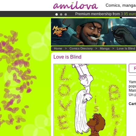
Comics, manga
Premium membership from
3.95 eur
Amilova
Kickstarter is now LIVE
!.
Already 100000
members
and 1000
Home
>
Comics Directory
>
Manga
>
Love Is Blind
Love is Blind
Yama
popu
Mais
Un p
Cart