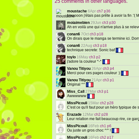
25 comments in other languages.
moustache
6Apr
ch7 p36
Nooooon j'étais pas prête à avoir la fin :'( 
moiaimebien
29Jun
ch3 p30
Ah en voilà une qui n'arrive plus à se rele
conan6
7Oct
ch3 p18
On dirais que le manga se termine ici. 
conan6
22Aug
ch3 p18
technique secrete: Sonic baf
toylo
16May
ch3 p2
j'adore la couleur *-*
Vanou Titiyou
26Apr
ch3 p4
Merci pour ces pages couleur :)
Vanou Titiyou
21Apr
ch3 p1
Original ^^
Miss_Call
27Mar
ch3 p1
Awwwwww
MissPicouli
15Mar
ch2 p28
C'est ce qu'il faut pour un héro typique de s
Erazade
12Mar
ch2 p28
Leur relation me fait beaucoup rire, ce gar
MissPicouli
16Feb
ch1 p6
Ou juste un gros choc ^^' !
MissPicouli
16Feb
ch2 p17