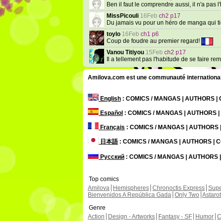
Ben il faut le comprendre aussi, il n'a pas 
MissPicouli
16Feb
ch2 p17
Du jamais vu pour un héro de manga qui tien
toylo
16Feb
ch1 p6
Coup de foudre au premier regard!
Vanou Titiyou
15Feb
ch2 p17
Il a tellement pas l'habitude de se faire re
Amilova.com est une communauté internationale 
English
: COMICS / MANGAS | AUTHORS 
Español
: COMICS / MANGAS | AUTHORS 
Français
: COMICS / MANGAS | AUTHORS
日本語
: COMICS / MANGAS | AUTHORS |
Русский
: COMICS / MANGAS | AUTHORS
Top comics
Amilova
Hemispheres
Chronoctis Express
Supe
Bienvenidos A República Gada
Only Two
Astaro
Genre
Action
Design - Artworks
Fantasy - SF
Humor
C