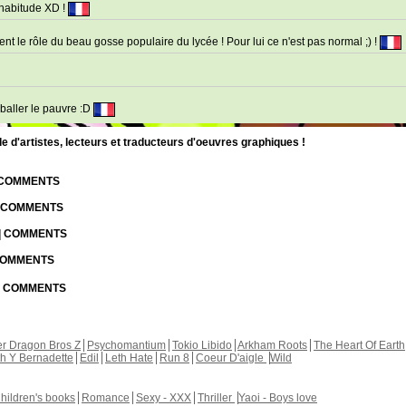
l'habitude XD !
t le rôle du beau gosse populaire du lycée ! Pour lui ce n'est pas normal ;) !
mballer le pauvre :D
d'artistes, lecteurs et traducteurs d'oeuvres graphiques !
| COMMENTS
| COMMENTS
 | COMMENTS
 COMMENTS
 | COMMENTS
r Dragon Bros Z
Psychomantium
Tokio Libido
Arkham Roots
The Heart Of Earth
th Y Bernadette
Edil
Leth Hate
Run 8
Coeur D'aigle
Wild
hildren's books
Romance
Sexy - XXX
Thriller
Yaoi - Boys love