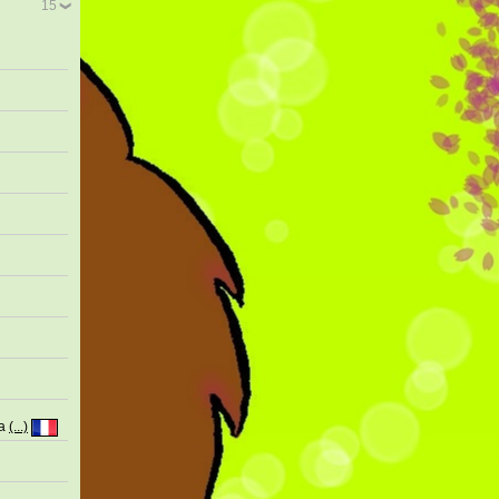
15
la
(...)