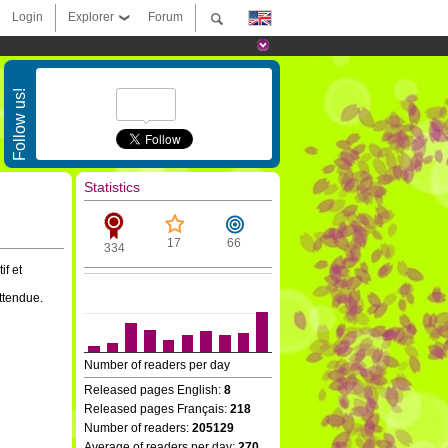
Login
Explorer
Forum
Follow us!
Statistics
17
66
334
if et
ttendue.
Number of readers per day
Released pages English:
8
Released pages Français:
218
Number of readers:
205129
Average of readers per day:
270