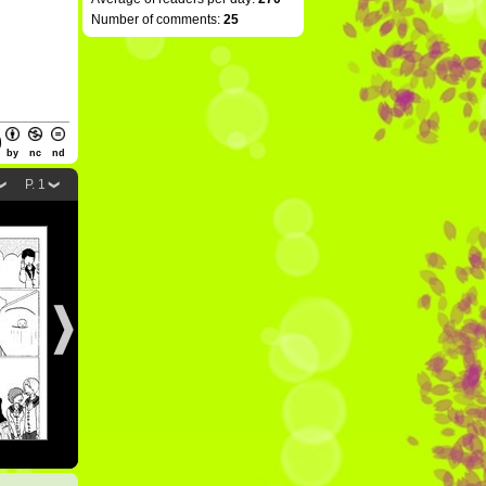
Number of comments:
25
by
nc
nd
P. 1