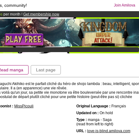
s, community!
Join Amilova
os
per month !
Get membership now
comics & mangas!
.
Read manga
Last page
guchi Akihiko est le parfait cliché du héro de shojo lambda : beau, intelligent, sport
laire. Il a (en apparence) une vie rêvée.
 voilà qu'un jour, sa petite vie monotone va être bouleversée par une rencontre ina
ostulat de départ plutôt cliché pour une petite histoire (peut-être pas si) clichée
oonist :
MissPicouli
Original Language :
Français
Updated on :
On hold
Type :
manga - Saga
(read from left to right)
URL :
love-is-blind.amilova.com