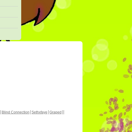
Blind Connection
Sethxfaye
Graped