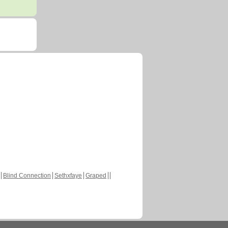
Blind Connection
Sethxfaye
Graped