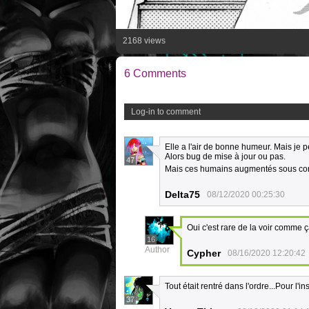
2168 views
6 Comments
Log-in to comment
Elle a l'air de bonne humeur. Mais je 
Alors bug de mise à jour ou pas.
47
Mais ces humains augmentés sous cont
Delta75
08/12/2020 00:25:30
Oui c'est rare de la voir comme 
16
Author
Cypher
08/16/2020 12:20:42
Tout était rentré dans l'ordre...Pour l'ins
37