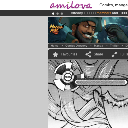
Comics, manga
Already 100000
members
and 1000
Premium membership from
3.95 eur
Amilova
Kickstarter is now LIVE
!.
Home
>
Comics Directory
>
Manga
>
Thriller
>
D
Favourites
Share
Full 