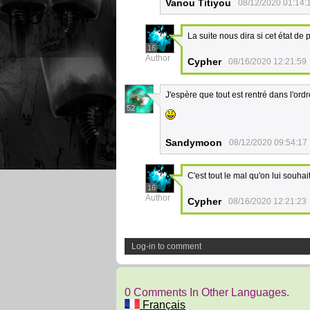
Vanou Titiyou
08/12/2020 01:14:
La suite nous dira si cet état de
16
Author
Cypher
08/16/2020 12:21:59
J'espère que tout est rentré dans l'ordr
52
Sandymoon
08/12/2020 09:54:17
C'est tout le mal qu'on lui souhai
16
Author
Cypher
08/16/2020 12:21:23
Log-in to comment
0 Comments In Other Languages.
Français