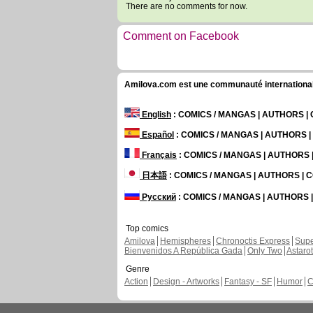
There are no comments for now.
Comment on Facebook
Amilova.com est une communauté internationale 
English
: COMICS / MANGAS | AUTHORS 
Español
: COMICS / MANGAS | AUTHORS 
Français
: COMICS / MANGAS | AUTHORS
日本語
: COMICS / MANGAS | AUTHORS |
Русский
: COMICS / MANGAS | AUTHORS
Top comics
Amilova
Hemispheres
Chronoctis Express
Supe
Bienvenidos A República Gada
Only Two
Astaro
Genre
Action
Design - Artworks
Fantasy - SF
Humor
C