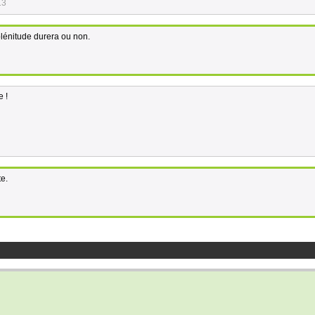
13
 plénitude durera ou non.
e !
te.