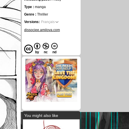
Type :
manga
Genre :
Thriller
Versions:
Français
dissociee.amilova.com
by
nc
nd
You might also like