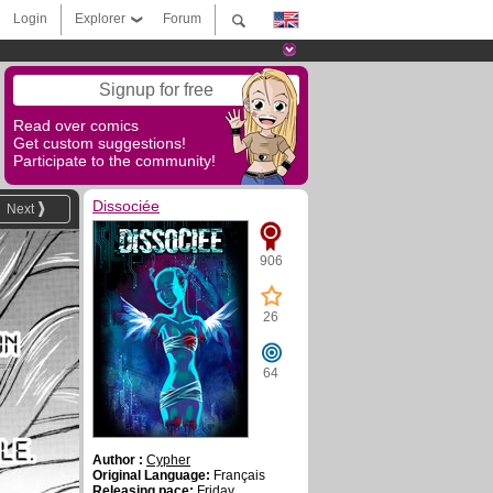
Login
Explorer
Forum
Signup for free
Read over comics
Get custom suggestions!
Participate to the community!
Dissociée
Next
906
26
64
Author :
Cypher
Original Language:
Français
Releasing pace:
Friday