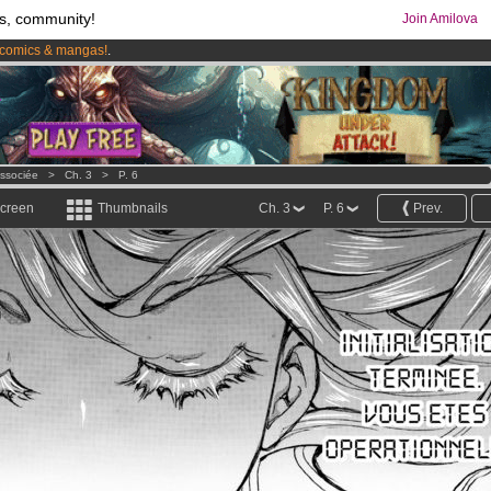
s, community!
Join Amilova
comics & mangas!
.
os
per month !
Get membership now
issociée
>
Ch. 3
>
P. 6
screen
Thumbnails
Ch. 3
P. 6
Prev.