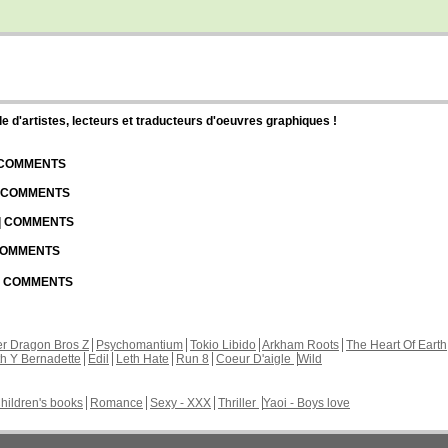
d'artistes, lecteurs et traducteurs d'oeuvres graphiques !
| COMMENTS
| COMMENTS
 | COMMENTS
 COMMENTS
 | COMMENTS
r Dragon Bros Z
Psychomantium
Tokio Libido
Arkham Roots
The Heart Of Earth
th Y Bernadette
Edil
Leth Hate
Run 8
Coeur D'aigle
Wild
hildren's books
Romance
Sexy - XXX
Thriller
Yaoi - Boys love