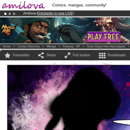
Comics, mangas, community!
Amilova
Kickstarter is now LIVE
!.
Already 134393
members
and 1208
comics & mangas!
.
Premium membership from
3.95 euros
per month !
Get membership
Home
>
Comics Directory
>
Manga
>
Fantasy - SF
>
Saint Seiya Arès Apocalypse
Favourites
Share
Full screen
Thumbnails