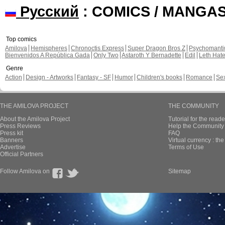
Русский
: COMICS / MANGA
Top comics
Amilova
Hemispheres
Chronoctis Express
Super Dragon Bros Z
Psychomant
Bienvenidos A República Gada
Only Two
Astaroth Y Bernadette
Edil
Leth Hat
Genre
Action
Design - Artworks
Fantasy - SF
Humor
Children's books
Romance
Se
THE AMILOVA PROJECT
THE COMMUNITY
About the Amilova Project
Tutorial for the reade
Press Reviews
Help the Community 
Press kit
FAQ
Banners
Virtual currency : th
Advertise
Terms of Use
Official Partners
Follow Amilova on
Sitemap