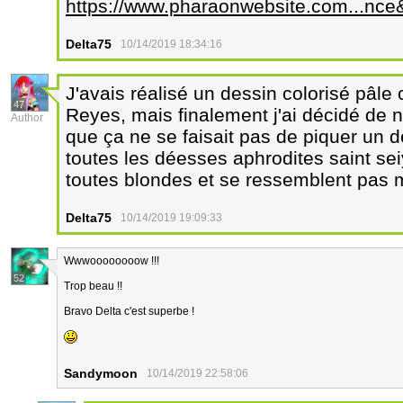
https://www.pharaonwebsite.com...n
Delta75
10/14/2019 18:34:16
J'avais réalisé un dessin colorisé pâle
47
Reyes, mais finalement j'ai décidé de n
Author
que ça ne se faisait pas de piquer un
toutes les déesses aphrodites saint seiy
toutes blondes et se ressemblent pas 
Delta75
10/14/2019 19:09:33
Wwwoooooooow !!!
52
Trop beau !!
Bravo Delta c'est superbe !
Sandymoon
10/14/2019 22:58:06