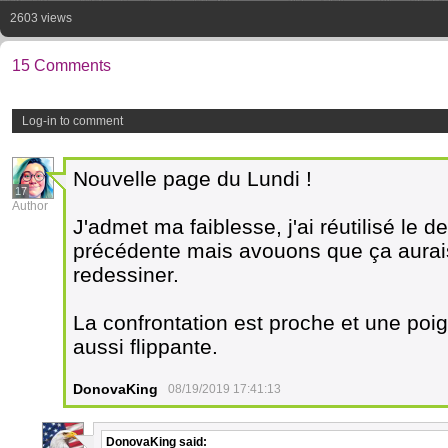
2603 views
15 Comments
Log-in to comment
Nouvelle page du Lundi !
17
Author
J'admet ma faiblesse, j'ai réutilisé le 
précédente mais avouons que ça aurais
redessiner.
La confrontation est proche et une poi
aussi flippante.
DonovaKing
08/19/2019 17:41:13
DonovaKing
said: