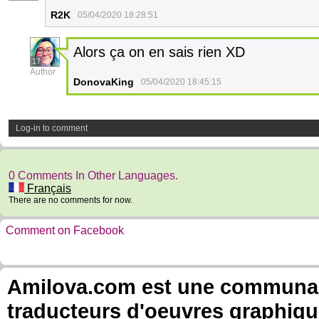
R2K
05/04/2020 18:28:51
Alors ça on en sais rien XD
17
Author
DonovaKing
05/04/2020 18:45:15
Log-in to comment
0 Comments In Other Languages.
Français
There are no comments for now.
Comment on Facebook
Amilova.com est une communauté
traducteurs d'oeuvres graphiqu