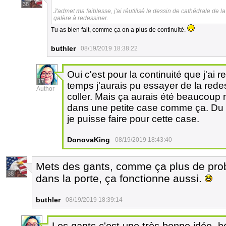
38
J'admet ma faiblesse, j'ai réutilisé le dessin de cathédrale d
galère à redessiner.
Tu as bien fait, comme ça on a plus de continuité.
buthler
08/19/2019 18:38:22
Oui c'est pour la continuité que j'ai
17
temps j'aurais pu essayer de la redes
Author
coller. Mais ça aurais été beaucoup
dans une petite case comme ça. Du c
je puisse faire pour cette case.
DonovaKing
08/19/2019 18:43:40
Mets des gants, comme ça plus de pro
38
dans la porte, ça fonctionne aussi.
buthler
08/19/2019 18:39:14