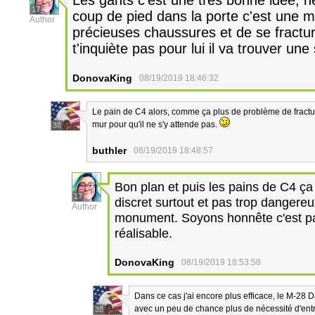
Les gants c'est une très bonne idée, hé
17
coup de pied dans la porte c'est une m
Author
précieuses chaussures et de se fracture
t'inquiète pas pour lui il va trouver une 
DonovaKing
08/19/2019 18:46:32
Le pain de C4 alors, comme ça plus de problème de fracture 
mur pour qu'il ne s'y attende pas.
38
buthler
08/19/2019 18:48:57
Bon plan et puis les pains de C4 ça s
17
discret surtout et pas trop dangereu
Author
monument. Soyons honnête c'est pas 
réalisable.
DonovaKing
08/19/2019 18:53:58
Dans ce cas j'ai encore plus efficace, le M-28
avec un peu de chance plus de nécessité d'ent
38