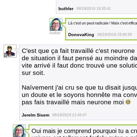
buthler
08/19/2019 19:35:41
Là c'est un peut radicale ! Mais c'est eff
17
Author
DonovaKing
08/19/2019 19:40:39
C'est que ça fait travaillé c'est neurone
9
de situation il faut pensé au moindre da
vite arrivé il faut donc trouvé une soluti
sur soit.
Naïvement j'ai cru se que tu disait jus
un doute et le soyons honnête ma conva
pas fais travaillé mais neurone moi
Jerelm Sisem
08/19/2019 21:45:47
Oui mais je comprend pourquoi tu a cru
17