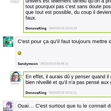
univers est tellement farfelu qu'on a pr
Author
tout pourquoi pas c'est sans doute poss
que tout est possible, du coup il devien
faux.
DonovaKing
08/20/2019 10:29:20
C'est pour ça qu'il faut toujours mettre 
52
Sandymoon
08/20/2019 09:48:15
En effet, il aurais dû y penser quand il 
17
bien réveillé et qu'il n'a pas pensé aux
Author
DonovaKing
08/20/2019 10:31:11
Ouai… C'est surtout que tu le connait 
40