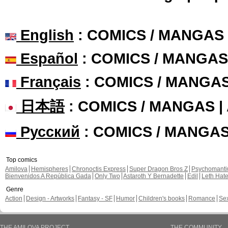
English
: COMICS / MANGAS
Español
: COMICS / MANGAS
Français
: COMICS / MANGA
日本語
: COMICS / MANGAS 
Русский
: COMICS / MANGA
Top comics
Amilova
Hemispheres
Chronoctis Express
Super Dragon Bros Z
Psychomant
Bienvenidos A República Gada
Only Two
Astaroth Y Bernadette
Edil
Leth Hat
Genre
Action
Design - Artworks
Fantasy - SF
Humor
Children's books
Romance
Se
THE AMILOVA PROJECT
THE COMMUNITY