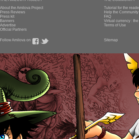
About the Amilova Project
Tutorial for the reade
Press Reviews
Help the Community 
Press kit
FAQ
Banners
Virtual currency : th
Advertise
Terms of Use
Official Partners
Follow Amilova on
Sitemap