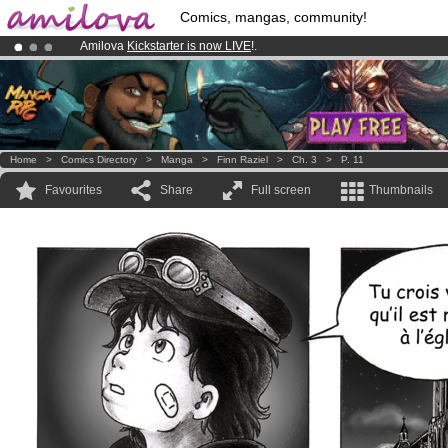
Comics, mangas, community!
Amilova
Kickstarter is now LIVE
!.
Already 100000
members
and 1000
comics & mangas!
.
Premium membership from
3.95 euros
per month !
Get membership
Home
>
Comics Directory
>
Manga
>
Finn Raziel
>
Ch. 3
>
P. 11
Favourites
Share
Full screen
Thumbnails