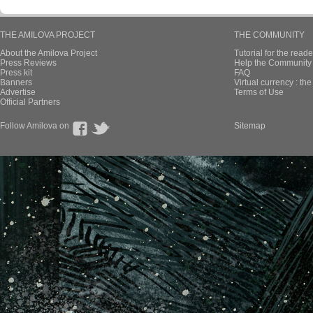
THE AMILOVA PROJECT
THE COMMUNITY
About the Amilova Project
Tutorial for the reade
Press Reviews
Help the Community 
Press kit
FAQ
Banners
Virtual currency : th
Advertise
Terms of Use
Official Partners
Follow Amilova on
Sitemap