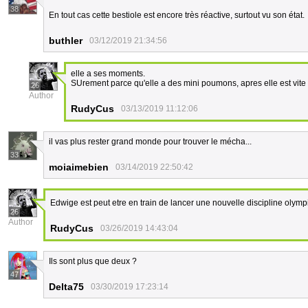
38
En tout cas cette bestiole est encore très réactive, surtout vu son état.
buthler
03/12/2019 21:34:56
elle a ses moments.
SUrement parce qu'elle a des mini poumons, apres elle est vite 
26
Author
RudyCus
03/13/2019 11:12:06
il vas plus rester grand monde pour trouver le mécha...
33
moiaimebien
03/14/2019 22:50:42
Edwige est peut etre en train de lancer une nouvelle discipline olymp
26
Author
RudyCus
03/26/2019 14:43:04
Ils sont plus que deux ?
47
Delta75
03/30/2019 17:23:14