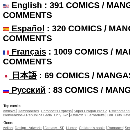
English
: 391 COMICS / MANG
COMMENTS
Español
: 320 COMICS / MAN
COMMENTS
Français
: 1009 COMICS / MA
COMMENTS
日本語
: 69 COMICS / MANGA
Русский
: 83 COMICS / MAN
Top comics
Amilova
Hemispheres
Chronoctis Express
Super Dragon Bros Z
Psychomant
Bienvenidos A República Gada
Only Two
Astaroth Y Bernadette
Edil
Leth Hat
Genre
Action
Design - Artworks
Fantasy - SF
Humor
Children's books
Romance
Se