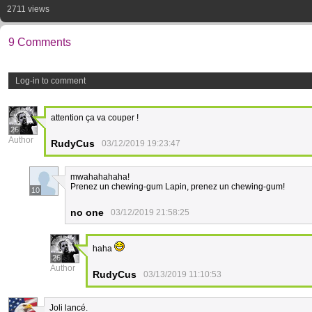
2711 views
9 Comments
Log-in to comment
attention ça va couper !
26
Author
RudyCus
03/12/2019 19:23:47
mwahahahaha!
Prenez un chewing-gum Lapin, prenez un chewing-gum!
10
no one
03/12/2019 21:58:25
haha
26
Author
RudyCus
03/13/2019 11:10:53
Joli lancé.