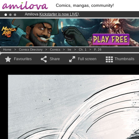
Comics, mangas, community!
Amilova
Kickstarter is now LIVE
!.
Already 100000
members
and 1000
comics & mangas!
.
Premium membership from
3.95 euros
per month !
Get membership
Home
>
Comics Directory
>
Comics
>
Ire
>
Ch. 1
>
P. 26
Favourites
Share
Full screen
Thumbnails