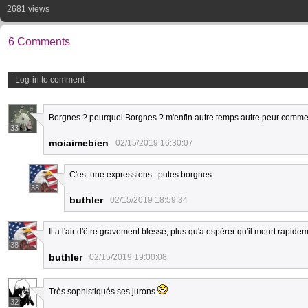
2681 views
6 Comments
Log-in to comment
Borgnes ? pourquoi Borgnes ? m'enfin autre temps autre peur comme
33
moiaimebien
02/15/2019 16:30:07
C'est une expressions : putes borgnes.
38
buthler
02/15/2019 18:59:34
Il a l'air d'être gravement blessé, plus qu'a espérer qu'il meurt rapid
38
buthler
02/15/2019 19:00:08
Très sophistiqués ses jurons
32