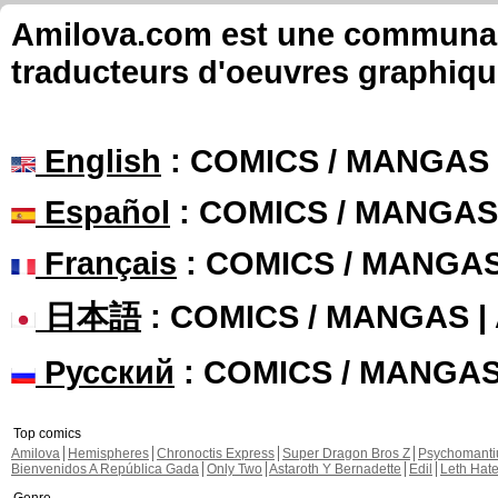
Amilova.com est une communauté
traducteurs d'oeuvres graphiqu
English
: COMICS / MANGAS
Español
: COMICS / MANGAS
Français
: COMICS / MANGA
日本語
: COMICS / MANGAS 
Русский
: COMICS / MANGA
Top comics
Amilova
Hemispheres
Chronoctis Express
Super Dragon Bros Z
Psychomant
Bienvenidos A República Gada
Only Two
Astaroth Y Bernadette
Edil
Leth Hat