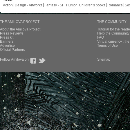
Genre
Action
Design - Artworks
Fantasy - SF
Humor
Children's books
Romance
Se
THE AMILOVA PROJECT
THE COMMUNITY
About the Amilova Project
Tutorial for the reade
Press Reviews
Help the Community 
Press kit
FAQ
Banners
Virtual currency : th
Advertise
Terms of Use
Official Partners
Follow Amilova on
Sitemap