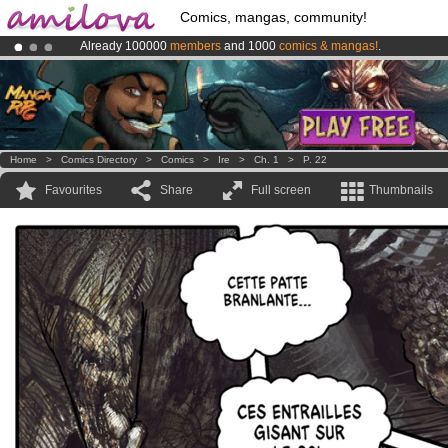
Comics, mangas, community!
Already 100000
members
and 1000
comics & mangas!
.
Premium membership from
3.95 euros
per month !
Get membership
Amilova
Kickstarter is now LIVE
!.
Home
>
Comics Directory
>
Comics
>
Ire
>
Ch. 1
>
P. 22
Favourites
Share
Full screen
Thumbnails