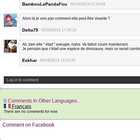
BambouLePandaFou
02/19/2019 01:24:56
Alors là je vois pas comment elle peut être vivante ?
47
Delta75
03/30/2019 17:20:10
Ah, ben elle " était " aveugle, haha. Va falloir courir maintenant.
Je pensais que c'était une espèce de dinosaure, mais ce serait carré
31
Eskhar
08/18/2019 15:25:33
Log-in to comment
0 Comments In Other Languages.
Français
There are no comments for now.
Comment on Facebook