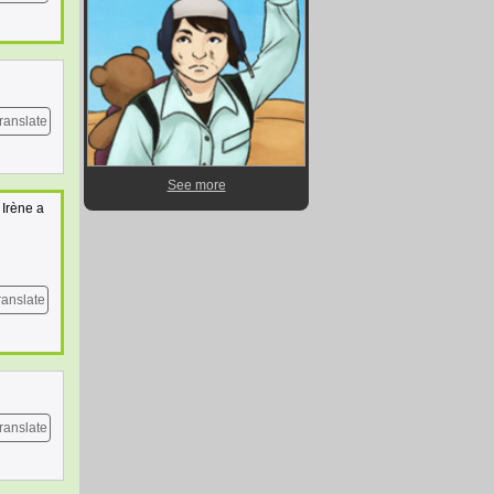
ranslate
See more
 Irène a
ranslate
ranslate