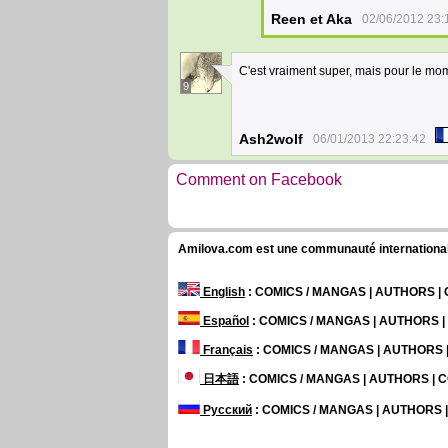
Reen et Aka
02/06/2012 23:
C'est vraiment super, mais pour le mo
9
Ash2wolf
06/01/2013 22:23:42
Comment on Facebook
Amilova.com est une communauté internationale 
English
: COMICS / MANGAS | AUTHORS 
Español
: COMICS / MANGAS | AUTHORS 
Français
: COMICS / MANGAS | AUTHORS
日本語
: COMICS / MANGAS | AUTHORS |
Русский
: COMICS / MANGAS | AUTHORS