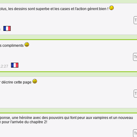
plus, les dessins sont superbe et les cases et l'action gèrent bien !
T
9
tels compliments
T
12:27
r décrire cette page
T
ponse, une héroïne avec des pouvoirs qui font peur aux vampires et un nouveau
pour l'arrivée du chapitre 2!
T