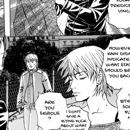
FUCK
PREDIC
VINC
HOWEV
KAIN DID
INDICATE
WHAT STAT
SHOULD BR
YOU BAC
BITE
ARE
SO
YOU
I DON'T
F
SERIOUS
GIVE A
M
?
FLYING FUCK
ABOUT WHAT