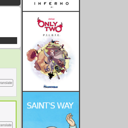
ranslate
ranslate