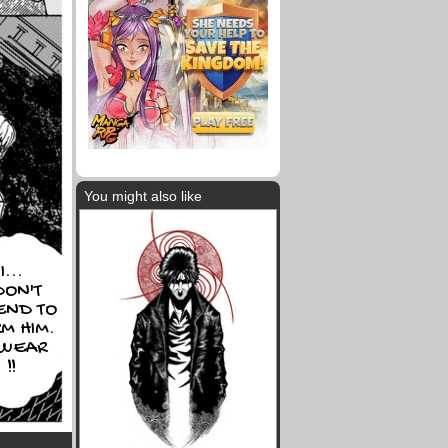
You might also like
I...
DON'T
END TO
M HIM.
SWEAR
!!