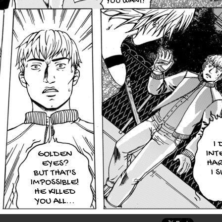
YOU WANT!
I 
INT
GOLDEN
HAR
EYES?
I 
BUT THAT'S
IMPOSSIBLE!
HE KILLED
YOU ALL...