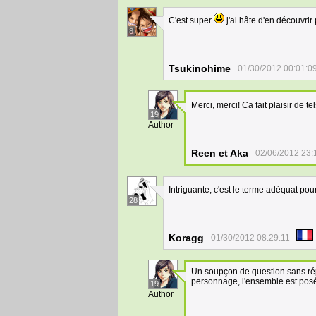
C'est super
j'ai hâte d'en découvrir 
8
Tsukinohime
01/30/2012 00:01:0
Merci, merci! Ca fait plaisir de 
19
Author
Reen et Aka
02/06/2012 23:
Intriguante, c'est le terme adéquat pou
28
Koragg
01/30/2012 08:29:11
Un soupçon de question sans ré
personnage, l'ensemble est posé 
19
Author