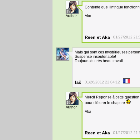
Contente que l'intrigue fonction
19
Author
Aka
Reen et Aka
01/27/2012 21:
Mais qui sont ces mystérieuses perso
Suspense insoutenable!
6
Toujours du très beau travail.
faö
01/26/2012 22:04:12
Merci! Réponse à cette question d
19
pour clôturer le chapitre
Author
Aka
Reen et Aka
01/27/2012 21: