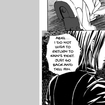
ABEL...
I DO NOT
WISH TO
RETURN TO
KAIN'S FEET.
JUST GO
BACK AND
TELL HIM.