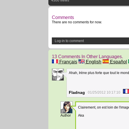
4300 views
Comments
There are no comments for now.
Log-in to comment
13 Comments In Other Languages.
Français
English
Español
Ahah, Irène plus forte que tout le mon
31
Fladnag
01/25/2012 10:17:10
Clairement, on est loin de l'ima
19
Author
Aka