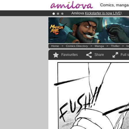
Comics, manga
Amilova
Kickstarter is now LIVE
!.
Already 100000
members
and 1000
Premium membership from
3.95 eur
Home
>
Comics Directory
>
Manga
>
Thriller
>
I
Favourites
Share
Full 