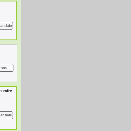
ranslate
ranslate
paraître
ranslate