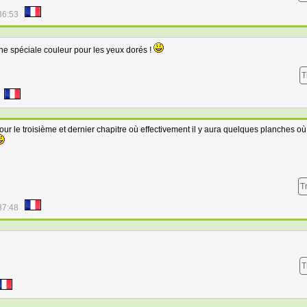
36:53
he spéciale couleur pour les yeux dorés !
T
ur le troisième et dernier chapitre où effectivement il y aura quelques planches où
T
37:48
T