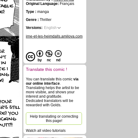
ING
Original Language:
Français
TABLE
E!
Type :
manga
Genre :
Thriller
Versions:
English
irne-et-les-heimdalls.amilova.com
ER
N'T
by
nc
nd
 IN
E I
Translate this comic !
ING
You can translate this comic
via
K!
our online interface
.
Translating helps the artist to be
more visible, and shows your
interest and gratitude.
YOUR
Dedicated translators will be
rewarded with Golds.
R'S STILL
RE! YOU
Help translating or correcting
UCKING
this page!
UTT!!
Watch all video tutorials