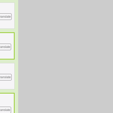
ranslate
ranslate
ranslate
ranslate