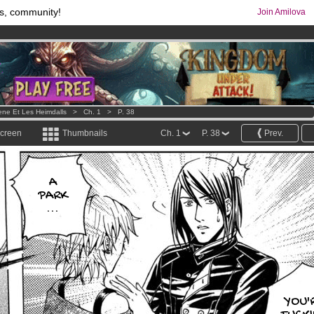
s, community!
Join Amilova
comics & mangas!
.
os
per month !
Get membership now
rene Et Les Heimdalls
>
Ch. 1
>
P. 38
screen
Thumbnails
Ch. 1
P. 38
Prev.
A
PARK
...
YOU'