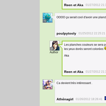
Reen et Aka
01/27/2012 21:
OOOO ça serait cool d'avoir une planc
31
poulpytooly
01/25/2012 22:25:21
Les planches couleurs se sera po
19
les yeux dorés seront colorées
Author
Aka
Reen et Aka
01/27/2012 21:
Ca devient très intéressant .
5
Athénagirl
01/26/2012 18:26:41