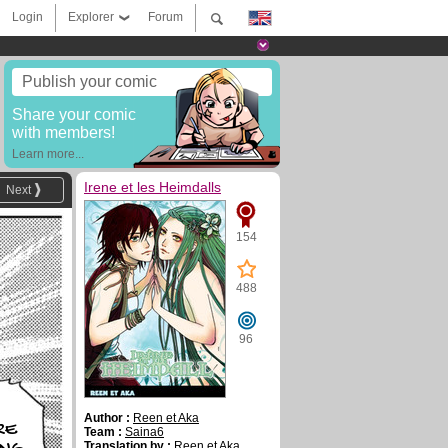
Login
Explorer
Forum
Publish your comic
Share your comic
with members!
Learn more...
Irene et les Heimdalls
Next
154
488
96
Author :
Reen et Aka
RE
Team :
Saina6
Translation by :
Reen et Aka