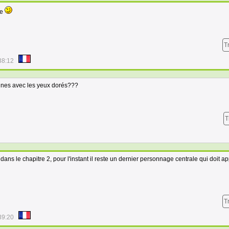
ne
T
38:12
nnes avec les yeux dorés???
T
ans le chapitre 2, pour l'instant il reste un dernier personnage centrale qui doit ap
T
39:20