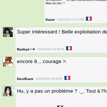
Ah d'accord ! ^^ En fait c'est surtout le corbeaux
Mais de rien ^^
Kazet
10/02/2011 15:13:08
Super intéressant ! Belle exploitation de 
36
Byabya~~♥
10/02/2011 00:39:56
encore 8... courage >.
7
DevilKami
10/02/2011 08:48:09
Hu, y a pas un problème ? ._. Tout à l'he
19