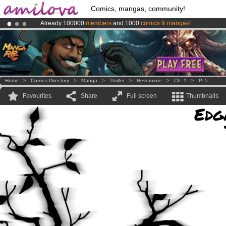
Comics, mangas, community!
Already 100000
members
and 1000
comics & mangas!
.
Amilova
Kickstarter is now LIVE
!.
Premium membership from
3.95 euros
per month !
Get membership
Home
>
Comics Directory
>
Manga
>
Thriller
>
Nevermore
>
Ch. 1
>
P. 5
Favourites
Share
Full screen
Thumbnails
Edg