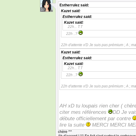
Estherrulez
said:
19
Kazet
said:
Estherrulez
said:
Kazet
said:
22h... T.T
22h ..?
22h d'attente x'D Je suis pas prémium ; A ; m
Kazet
said:
Estherrulez
said:
Kazet
said:
22h... T.T
22h ..?
22h d'attente x'D Je suis pas prémium ; A ; m
AH xD tu loupais rien cher ( chère
citer mes références
DD Je vai
débute officiellement par contre
lire la suite
MERCI MERCI ME
chère ^^