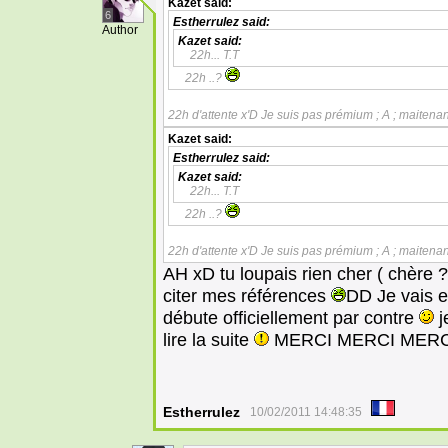
Kazet
said:
6
Estherrulez
said:
Author
Kazet
said:
22h... T.T
22h ..?
22h d'attente x'D Je suis pas prémium ; A ; maitena
Kazet
said:
Estherrulez
said:
Kazet
said:
22h... T.T
22h ..?
22h d'attente x'D Je suis pas prémium ; A ; maitena
AH xD tu loupais rien cher ( chère ? 
citer mes références
DD Je vais e
débute officiellement par contre
j
lire la suite
MERCI MERCI MERC
Estherrulez
10/02/2011 14:48:35