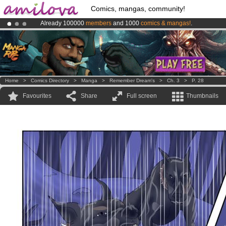
Comics, mangas, community!
Already 100000
members
and 1000
comics & mangas!
.
Amilova
Kickstarter is now LIVE
!.
Premium membership from
3.95 euros
per month !
Get membership
Home
>
Comics Directory
>
Manga
>
Remember Dream's
>
Ch. 3
>
P. 28
Favourites
Share
Full screen
Thumbnails