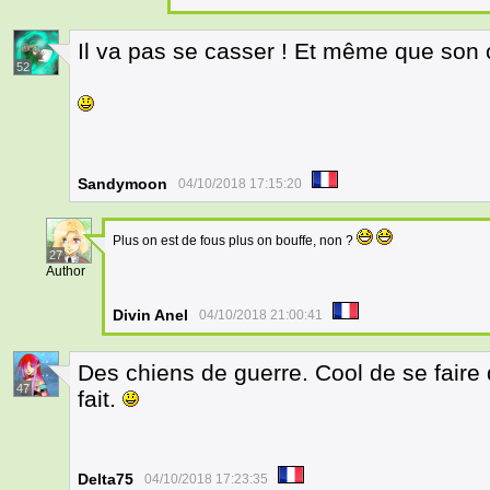
Il va pas se casser ! Et même que son 
52
Sandymoon
04/10/2018 17:15:20
Plus on est de fous plus on bouffe, non ?
27
Author
Divin Anel
04/10/2018 21:00:41
Des chiens de guerre. Cool de se faire
47
fait.
Delta75
04/10/2018 17:23:35