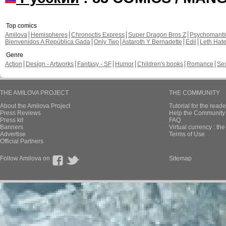
Top comics
Amilova
Hemispheres
Chronoctis Express
Super Dragon Bros Z
Psychomant
Bienvenidos A República Gada
Only Two
Astaroth Y Bernadette
Edil
Leth Hat
Genre
Action
Design - Artworks
Fantasy - SF
Humor
Children's books
Romance
Se
THE AMILOVA PROJECT
THE COMMUNITY
About the Amilova Project
Tutorial for the reade
Press Reviews
Help the Community 
Press kit
FAQ
Banners
Virtual currency : th
Advertise
Terms of Use
Official Partners
Follow Amilova on
Sitemap