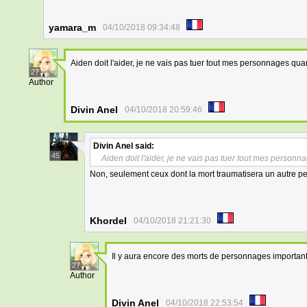
yamara_m
04/10/2018 09:34:48
Aiden doit l'aider, je ne vais pas tuer tout mes personnages 
27
Author
Divin Anel
04/10/2018 20:59:46
Divin Anel
said:
45
Aiden doit l'aider, je ne vais pas tuer tout mes pers
Non, seulement ceux dont la mort traumatisera un autre 
Khordel
04/10/2018 21:21:30
Il y aura encore des morts de personnages important,
27
Author
Divin Anel
04/10/2018 22:53:54