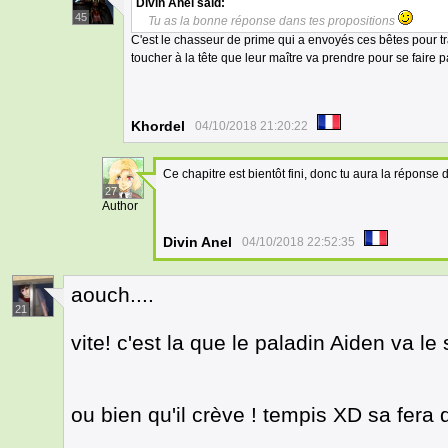
Divin Anel
said:
45
Tu as la bonne réponse dans tes propositions
C'est le chasseur de prime qui a envoyés ces bêtes pour tr
toucher à la tête que leur maître va prendre pour se faire 
Khordel
04/10/2018 21:20:22
Ce chapitre est bientôt fini, donc tu aura la répons
27
Author
Divin Anel
04/10/2018 22:52:35
aouch....
21
vite! c'est la que le paladin Aiden va le
ou bien qu'il crève ! tempis XD sa fera