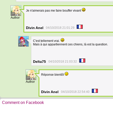
Je n'aimerais pas me faire bouffer vivant
27
Author
Divin Anel
04/10/2018 21:01:29
C'est tellement vrai.
Mais à qui appartiennent ces chiens, là est la question.
47
Delta75
04/10/2018 21:03:32
Réponse bientôt
27
Author
Divin Anel
04/10/2018 22:54:40
Comment on Facebook