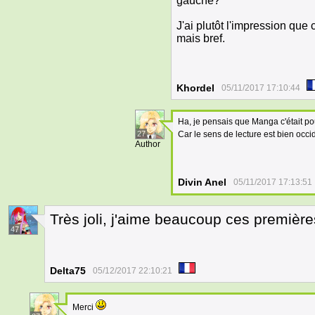
gauche?
J'ai plutôt l'impression que 
mais bref.
Khordel
05/11/2017 17:10:44
Ha, je pensais que Manga c'était pou
27
Car le sens de lecture est bien occi
Author
Divin Anel
05/11/2017 17:13:51
Très joli, j'aime beaucoup ces premièr
47
Delta75
05/12/2017 22:10:21
Merci