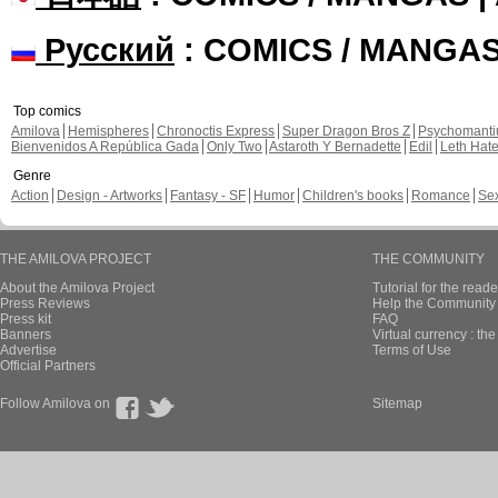
Русский
: COMICS / MANGA
Top comics
Amilova
Hemispheres
Chronoctis Express
Super Dragon Bros Z
Psychomant
Bienvenidos A República Gada
Only Two
Astaroth Y Bernadette
Edil
Leth Hat
Genre
Action
Design - Artworks
Fantasy - SF
Humor
Children's books
Romance
Se
THE AMILOVA PROJECT
THE COMMUNITY
About the Amilova Project
Tutorial for the reade
Press Reviews
Help the Community 
Press kit
FAQ
Banners
Virtual currency : th
Advertise
Terms of Use
Official Partners
Follow Amilova on
Sitemap