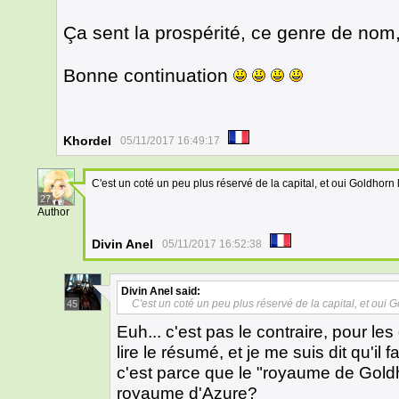
Ça sent la prospérité, ce genre de nom
Bonne continuation
Khordel
05/11/2017 16:49:17
C'est un coté un peu plus réservé de la capital, et oui Goldhorn 
27
Author
Divin Anel
05/11/2017 16:52:38
Divin Anel
said:
C'est un coté un peu plus réservé de la capital, et oui G
45
Euh... c'est pas le contraire, pour l
lire le résumé, et je me suis dit qu'il fa
c'est parce que le "royaume de Goldh
royaume d'Azure?