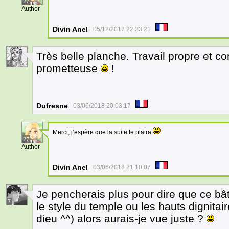
27
Author
Divin Anel
05/12/2017 22:33:21
Très belle planche. Travail propre et c
4
prometteuse
!
Dufresne
03/06/2018 20:03:17
Merci, j’espère que la suite te plaira
27
Author
Divin Anel
03/06/2018 21:10:07
Je pencherais plus pour dire que ce bâti
7
le style du temple ou les hauts dignitair
dieu ^^) alors aurais-je vue juste ?