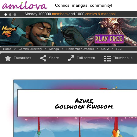
Comics, mangas, community!
Already 100000
members
and 1000
comics & mangas!
.
Amilova
Kickstarter is now LIVE
!.
Premium membership from
3.95 euros
per month !
Get membership
Home
>
Comics Directory
>
Manga
>
Remember Dream's
>
Ch. 2
>
P. 2
Favourites
Share
Full screen
Thumbnails
Azure,
Goldhorn Kingdom.