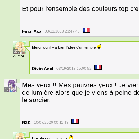
Et pour l'ensemble des couleurs top c'
Final Asx
03/12/2018 23:47:48
Merci, oui il y a bien l'idée d'un temple
27
Author
Divin Anel
03/19/2018 15:00:52
Mes yeux !! Mes pauvres yeux!! Je vien
40
de lumière alors que je viens à peine d
le sorcier.
R2K
10/07/2020 00:11:48
Désolé pour tes yeux