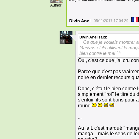
27
Author
Divin Anel
05/11/2017 17:04:29
Divin Anel
said:
Ce que je voulais montrer a
45
Garlyos et ils utilisent la ma
bien contre le mal ^^
Oui, c'est ce que j'ai cru c
Parce que c'est pas vraiment
noire en dernier recours qu
Donc, c'était le bien contre le
simplement "roi" le titre du
s'enfuir, ils sont bons pou
round
...
Au fait, c'est marqué "manga
manga... mais le sens de lec