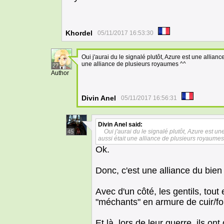
Khordel
05/11/2017 16:53:30
Oui j'aurai du le signalé plutôt, Azure est une allia
une alliance de plusieurs royaumes ^^
27
Author
Divin Anel
05/11/2017 16:56:31
Divin Anel
said:
Oui j'aurai du le signalé plutôt, Azure est 
45
aussi était une alliance de plusieurs royaumes
Ok.
Donc, c'est une alliance du bien
Avec d'un côté, les gentils, tout
"méchants" en armure de cuir/fo
Et là, lors de leur guerre, ils o