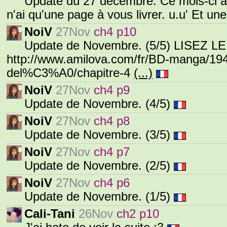
Update du 27 décembre. Ce mois-ci a 
n'ai qu'une page à vous livrer. u.u' Et une in
NoiV
27Nov
ch4 p10
Update de Novembre. (5/5) LISEZ LE
http://www.amilova.com/fr/BD-manga/194
del%C3%A0/chapitre-4
(...)
NoiV
27Nov
ch4 p9
Update de Novembre. (4/5)
NoiV
27Nov
ch4 p8
Update de Novembre. (3/5)
NoiV
27Nov
ch4 p7
Update de Novembre. (2/5)
NoiV
27Nov
ch4 p6
Update de Novembre. (1/5)
Cali-Tani
26Nov
ch2 p10