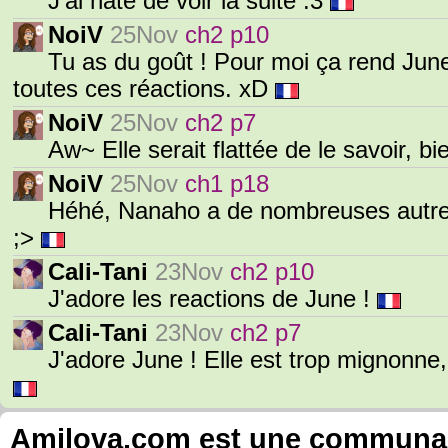
J'ai hate de voir la suite :3
NoiV
25Nov
ch2 p10
Tu as du goût ! Pour moi ça rend Jun
toutes ces réactions. xD
NoiV
25Nov
ch2 p7
Aw~ Elle serait flattée de le savoir, 
NoiV
25Nov
ch1 p18
Héhé, Nanaho a de nombreuses autres
;>
Cali-Tani
23Nov
ch2 p10
J'adore les reactions de June !
Cali-Tani
23Nov
ch2 p7
J'adore June ! Elle est trop mignonne,
Amilova.com est une communauté