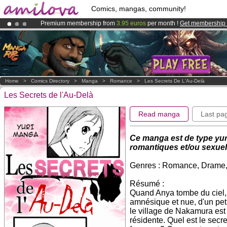
Comics, mangas, community!
Premium membership from
3.95 euros
per month !
Get membership
Amilova
Kickstarter is now LIVE
!.
Already 100000
members
and 1000
comics & mangas!
.
Home
>
Comics Directory
>
Manga
>
Romance
>
Les Secrets De L'Au-Delà
Les Secrets de l'Au-Delà
Read manga
Last pa
Ce manga est de type
yur
romantiques et/ou sexuel
Genres : Romance, Drame, 
Résumé :
Quand Anya tombe du ciel, sa
amnésique et nue, d'un pet
le village de Nakamura est
résidente. Quel est le secr