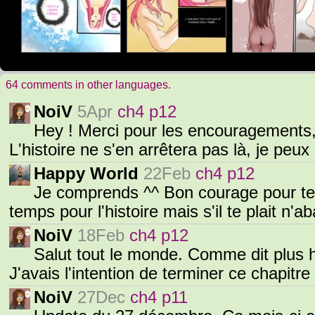
64 comments in other languages.
NoiV
5Apr
ch4 p12
Hey ! Merci pour les encouragements, ç
L'histoire ne s'en arrêtera pas là, je peux
Happy World
22Feb
ch4 p12
Je comprends ^^ Bon courage pour tes
temps pour l'histoire mais s'il te plait n'
NoiV
18Feb
ch4 p12
Salut tout le monde. Comme dit plus ha
J'avais l'intention de terminer ce chapitr
NoiV
27Dec
ch4 p11