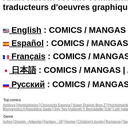
traducteurs d'oeuvres graphiqu
English
: COMICS / MANGAS
Español
: COMICS / MANGAS
Français
: COMICS / MANGA
日本語
: COMICS / MANGAS 
Русский
: COMICS / MANGA
Top comics
Amilova
Hemispheres
Chronoctis Express
Super Dragon Bros Z
Psychomant
Bienvenidos A República Gada
Only Two
Astaroth Y Bernadette
Edil
Leth Hat
Genre
Action
Design - Artworks
Fantasy - SF
Humor
Children's books
Romance
Se