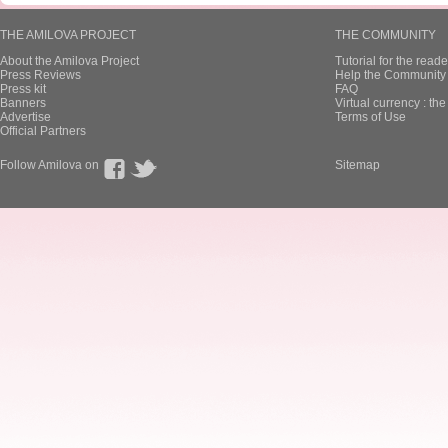
THE AMILOVA PROJECT
THE COMMUNITY
About the Amilova Project
Tutorial for the reade
Press Reviews
Help the Community 
Press kit
FAQ
Banners
Virtual currency : th
Advertise
Terms of Use
Official Partners
Follow Amilova on
Sitemap