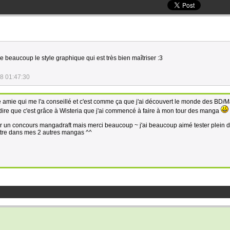
e beaucoup le style graphique qui est très bien maîtriser :3
8 01:47:30
ne amie qui me l'a conseillé et c'est comme ça que j'ai découvert le monde des BD/
 dire que c'est grâce à Wisteria que j'ai commencé à faire à mon tour des manga
ur un concours mangadraft mais merci beaucoup ~ j'ai beaucoup aimé tester plein d
ettre dans mes 2 autres mangas ^^