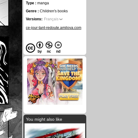
Type :
manga
Genre :
Children's books
Versions:
Français
ce-jour-tant-redoute.amilova.com
by
nc
nd
You might also like