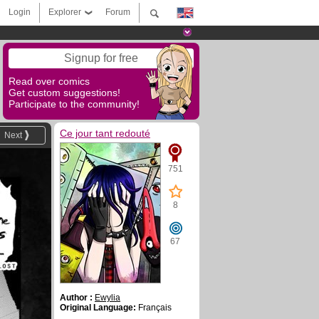
Login
Explorer
Forum
Signup for free
Read over comics
Get custom suggestions!
Participate to the community!
Ce jour tant redouté
Next
751
8
67
Author :
Ewylia
Original Language:
Français