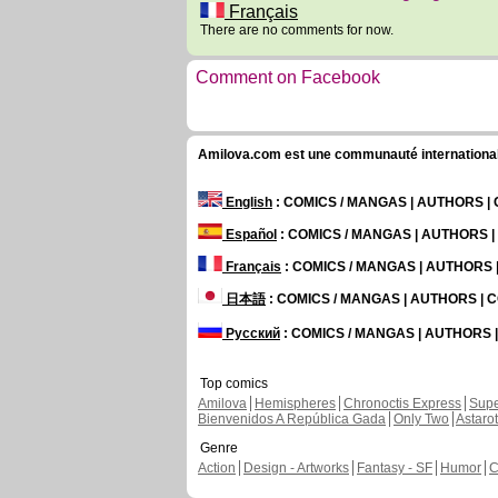
Français
There are no comments for now.
Comment on Facebook
Amilova.com est une communauté internationale 
English
: COMICS / MANGAS | AUTHORS 
Español
: COMICS / MANGAS | AUTHORS 
Français
: COMICS / MANGAS | AUTHORS
日本語
: COMICS / MANGAS | AUTHORS |
Русский
: COMICS / MANGAS | AUTHORS
Top comics
Amilova
Hemispheres
Chronoctis Express
Supe
Bienvenidos A República Gada
Only Two
Astaro
Genre
Action
Design - Artworks
Fantasy - SF
Humor
C