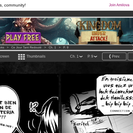
s, community!
Join Amilova
comics & mangas!
.
os
per month !
Get membership now
oks
>
Ce Jour Tant Redouté
>
Ch. 1
>
P. 9
screen
Thumbnails
Ch. 1
P. 9
Prev.