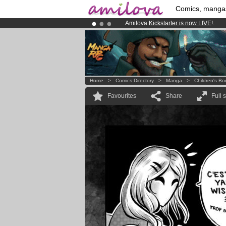
Comics, manga
Amilova
Kickstarter is now LIVE
!.
Already 134393
members
and 1208
Premium membership from
3.95 eur
Home
>
Comics Directory
>
Manga
>
Children's Bo
Favourites
Share
Full 