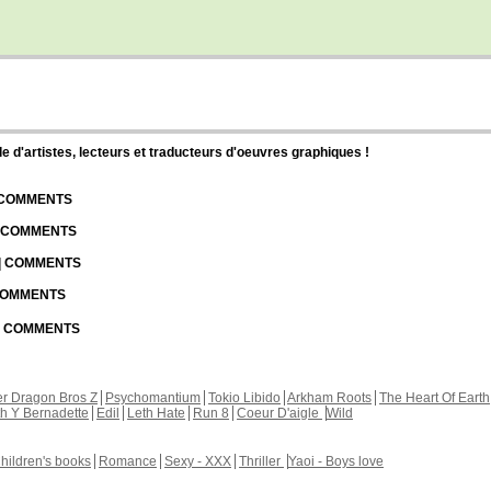
d'artistes, lecteurs et traducteurs d'oeuvres graphiques !
| COMMENTS
| COMMENTS
 | COMMENTS
 COMMENTS
 | COMMENTS
r Dragon Bros Z
Psychomantium
Tokio Libido
Arkham Roots
The Heart Of Earth
th Y Bernadette
Edil
Leth Hate
Run 8
Coeur D'aigle
Wild
hildren's books
Romance
Sexy - XXX
Thriller
Yaoi - Boys love