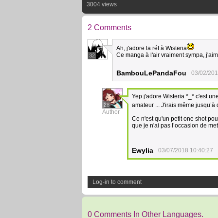
3004 views
2 Comments
Ah, j'adore la réf à Wisteria
Ce manga à l'air vraiment sympa, j'aim
32
BambouLePandaFou
03/02/201
Yep j'adore Wisteria *_* c'est u
28
amateur ... J'irais même jusqu’à
Author
Ce n'est qu'un petit one shot po
que je n'ai pas l’occasion de m
Ewylia
03/07/2018 10:40:27
Log-in to comment
0 Comments In Other Languages.