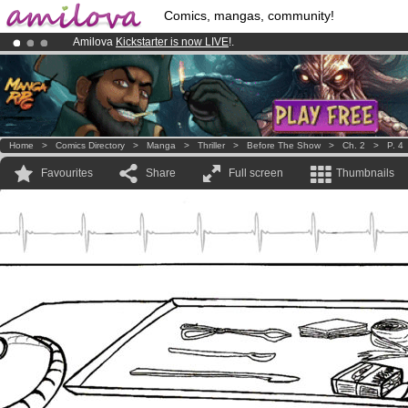
Comics, mangas, community!
Amilova
Kickstarter is now LIVE
!.
Already 100000
members
and 1000
comics & mangas!
.
Premium membership from
3.95 euros
per month !
Get membership
Home
>
Comics Directory
>
Manga
>
Thriller
>
Before The Show
>
Ch. 2
>
P. 4
Favourites
Share
Full screen
Thumbnails