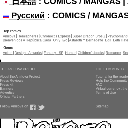
日本語
: COMICS / MANGAS 
Русский
: COMICS / MANGA
Top comics
Amilova
Hemispheres
Chronoctis Express
Super Dragon Bros Z
Psychomant
Bienvenidos A República Gada
Only Two
Astaroth Y Bernadette
Edil
Leth Hat
Genre
Action
Design - Artworks
Fantasy - SF
Humor
Children's books
Romance
Se
THE AMILOVA PROJECT
THE COMMUNITY
About the Amilova Project
Tutorial for the reade
Press Reviews
Help the Community 
Press kit
FAQ
Banners
Virtual currency : th
Advertise
Terms of Use
Official Partners
Follow Amilova on
Sitemap