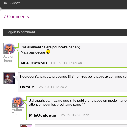
3418 views
7 Comments
Log-in to comment
J'ai tellement galéré pour cette page x)
27
Mais pas déçue
Author
Team
MlleOcatopus
11/11/2017 17:09:48
Pourquoi j'ai pas été prévenue !!! Sinon très belle page :p continue 
9
Hyroux
12/20/2017 18:34:21
J'ai appris par hasard que si je publie une page en mode manuel
attention pour les prochaine page ^^
27
Author
Team
MlleOcatopus
12/20/2017 23:15:21