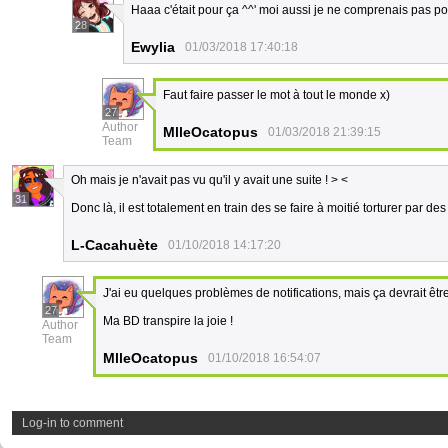
Haaa c'était pour ça ^^' moi aussi je ne comprenais pas po
28
Ewylia
01/03/2018 17:40:18
Faut faire passer le mot à tout le monde x)
27
Author
MlleOcatopus
01/03/2018 21:39:15
Team
Oh mais je n'avait pas vu qu'il y avait une suite ! > <
31
Donc là, il est totalement en train des se faire à moitié torturer par de
L-Cacahuète
01/10/2018 14:17:20
J'ai eu quelques problèmes de notifications, mais ça devrait être
27
Ma BD transpire la joie !
Author
Team
MlleOcatopus
01/10/2018 16:54:07
Log-in to comment