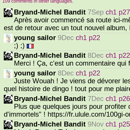
109 comments in other languages.
Bryand-Michel Bandit
7Sep
ch1 p27
Après avoir commencé sa route ici-mê
est de retour avec un tout nouvel album, 
young sailor
9Dec
ch1 p22
;) ;)
Bryand-Michel Bandit
8Dec
ch1 p22
Merci ! Ça, c'est un commentaire qui fai
young sailor
8Dec
ch1 p22
Juste Wouah ! Je viens de dévorer les
quel histoire de dingo ! tout pour me plair
Bryand-Michel Bandit
7Dec
ch1 p26
Plus que quelques jours pour profiter d
d'immortels" ! https://fr.ulule.com/100gi
Bryand-Michel Bandit
9Nov
ch1 p25