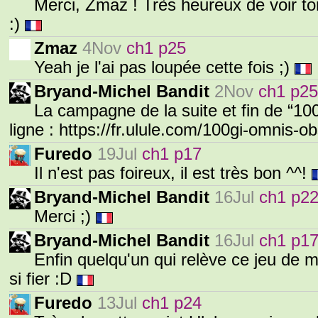
Merci, Zmaz ! Très heureux de voir to
:)
Zmaz
4Nov
ch1 p25
Yeah je l'ai pas loupée cette fois ;)
Bryand-Michel Bandit
2Nov
ch1 p25
La campagne de la suite et fin de “100
ligne : https://fr.ulule.com/100gi-omnis-
Furedo
19Jul
ch1 p17
Il n'est pas foireux, il est très bon ^^!
Bryand-Michel Bandit
16Jul
ch1 p2
Merci ;)
Bryand-Michel Bandit
16Jul
ch1 p1
Enfin quelqu'un qui relève ce jeu de m
si fier :D
Furedo
13Jul
ch1 p24