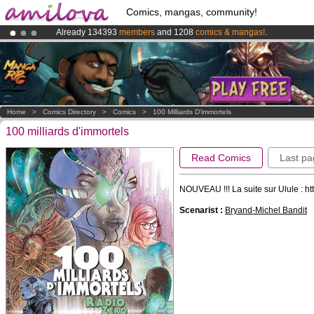
Comics, mangas, community!
Already 134393
members
and 1208
comics & mangas!
.
Premium membership from
3.95 euros
per month !
Get membership
Amilova
Kickstarter is now LIVE
!.
Home
>
Comics Directory
>
Comics
>
100 Milliards D'immortels
100 milliards d'immortels
Read Comics
Last pa
NOUVEAU !!! La suite sur Ulule : htt
Scenarist :
Bryand-Michel Bandit