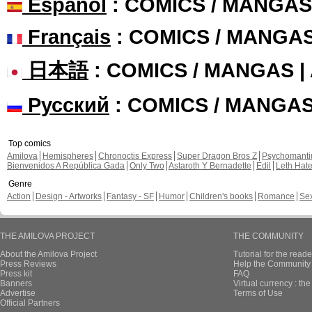
Español
: COMICS / MANGAS
Français
: COMICS / MANGA
日本語
: COMICS / MANGAS 
Русский
: COMICS / MANGA
Top comics
Amilova
Hemispheres
Chronoctis Express
Super Dragon Bros Z
Psychomant
Bienvenidos A República Gada
Only Two
Astaroth Y Bernadette
Edil
Leth Hat
Genre
Action
Design - Artworks
Fantasy - SF
Humor
Children's books
Romance
Se
THE AMILOVA PROJECT
THE COMMUNITY
About the Amilova Project
Tutorial for the reade
Press Reviews
Help the Community 
Press kit
FAQ
Banners
Virtual currency : th
Advertise
Terms of Use
Official Partners