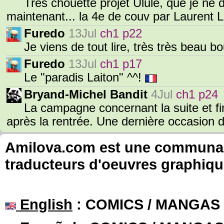
Très chouette projet Ulule, que je n
maintenant... la 4e de couv par Laurent L
Furedo
13Jul
ch1 p22
Je viens de tout lire, très très beau 
Furedo
13Jul
ch1 p17
Le "paradis Laiton" ^^!
Bryand-Michel Bandit
4Jul
ch1 p24
La campagne concernant la suite et fin
après la rentrée. Une dernière occasion 
Amilova.com est une communauté
traducteurs d'oeuvres graphiqu
English
: COMICS / MANGAS