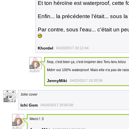
Et ton héroïne est waterproof, cette 
Enfin... la précédente l'était... sous la 
Par contre, sous l'eau... c'était un 
Khordel
04/20/2017 20:12:44
Nop, c'est bien ça, c'est inspirer des Teru teru bōzu
37
Mdrrr oui 100% waterproof. Mais elle n'a pas de raiso
Author
JennyMiki
04/20/2017 20:35:59
Jolie cover
23
Ichi Gsm
04/20/2017 20:00:08
Merci ! :3
37
Author