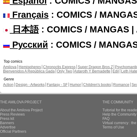
Español
: COMICS / MANGAS
Français
: COMICS / MANGA
日本語
: COMICS / MANGAS 
Русский
: COMICS / MANGA
Top comics
Amilova
Hemispheres
Chronoctis Express
Super Dragon Bros Z
Psychomant
Bienvenidos A República Gada
Only Two
Astaroth Y Bernadette
Edil
Leth Hat
Genre
Action
Design - Artworks
Fantasy - SF
Humor
Children's books
Romance
Se
THE AMILOVA PROJECT
THE COMMUNITY
About the Amilova Project
Tutorial for the reade
Press Reviews
Help the Community 
Press kit
FAQ
Banners
Virtual currency : th
Advertise
Terms of Use
Official Partners