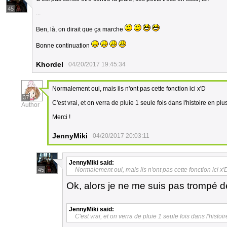
45
...
Ben, là, on dirait que ça marche
Bonne continuation
Khordel
04/20/2017 19:45:34
Normalement oui, mais ils n'ont pas cette fonction ici x'D
37
C'est vrai, et on verra de pluie 1 seule fois dans l'histoire en pl
Author
Merci !
JennyMiki
04/20/2017 20:03:11
JennyMiki
said:
Normalement oui, mais ils n'ont pas cette fonction ici x'
45
Ok, alors je ne me suis pas trompé d
JennyMiki
said:
C'est vrai, et on verra de pluie 1 seule fois dans l'histo