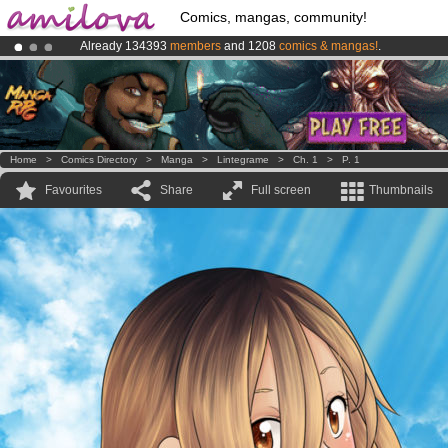
Comics, mangas, community!
Already 134393
members
and 1208
comics & mangas!
.
Premium membership from
3.95 euros
per month !
Get membership
Amilova
Kickstarter is now LIVE
!.
Home
>
Comics Directory
>
Manga
>
Lintegrame
>
Ch. 1
>
P. 1
Favourites
Share
Full screen
Thumbnails