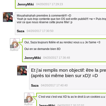
JennyMiki
04/20/2017 17:29:23
Mouahahahah première à commenté!!! =D
Yeah je suis trop contente que ton OS soit enfin publié!!! >w < Puis trop
31
voir ce que nous réserve cette jeune fille! :p
Saza
04/20/2017 17:30:50
Oui, Saza toujours fidèle et au rendez vous u.u Je t'aime <3
37
Oui en se demande bien 8D
Author
JennyMiki
04/20/2017 17:36:48
Et j'ai remplis mon objectif: être la
31
(après toi même bien sur xD)! =D
Saza
04/20/2017 17:40:40
C'est vrai c'est vrai XD tu as le droit à un cookies u.u
37
Author
JennyMiki
04/20/2017 20:37:02