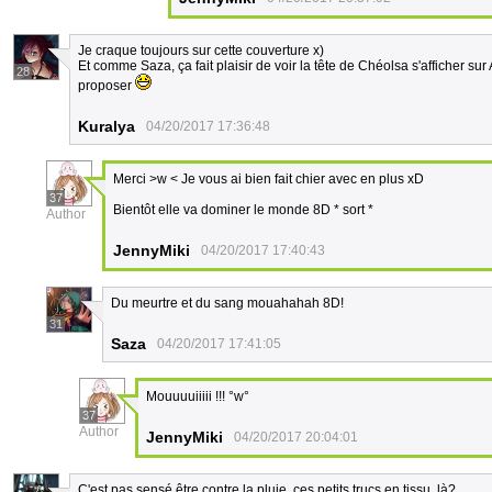
Je craque toujours sur cette couverture x)
Et comme Saza, ça fait plaisir de voir la tête de Chéolsa s'afficher sur
28
proposer
Kuralya
04/20/2017 17:36:48
Merci >w < Je vous ai bien fait chier avec en plus xD
37
Bientôt elle va dominer le monde 8D * sort *
Author
JennyMiki
04/20/2017 17:40:43
Du meurtre et du sang mouahahah 8D!
31
Saza
04/20/2017 17:41:05
Mouuuuiiiii !!! °w°
37
Author
JennyMiki
04/20/2017 20:04:01
C'est pas sensé être contre la pluie, ces petits trucs en tissu, là?