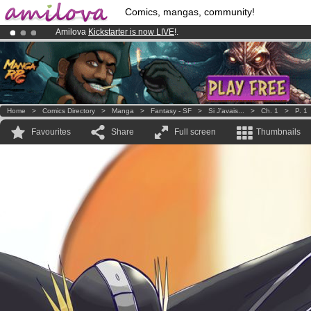
Comics, mangas, community!
Amilova
Kickstarter is now LIVE
!.
Already 100000
members
and 1000
comics & mangas!
.
Premium membership from
3.95 euros
per month !
Get membership
Home
>
Comics Directory
>
Manga
>
Fantasy - SF
>
Si J'avais...
>
Ch. 1
>
P. 1
Favourites
Share
Full screen
Thumbnails