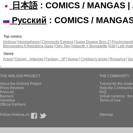
日本語
: COMICS / MANGAS 
Русский
: COMICS / MANGA
Top comics
Amilova
Hemispheres
Chronoctis Express
Super Dragon Bros Z
Psychomant
Bienvenidos A República Gada
Only Two
Astaroth Y Bernadette
Edil
Leth Hat
Genre
Action
Design - Artworks
Fantasy - SF
Humor
Children's books
Romance
Se
THE AMILOVA PROJECT
THE COMMUNITY
About the Amilova Project
Tutorial for the reade
Press Reviews
Help the Community 
Press kit
FAQ
Banners
Virtual currency : th
Advertise
Terms of Use
Official Partners
Follow Amilova on
Sitemap