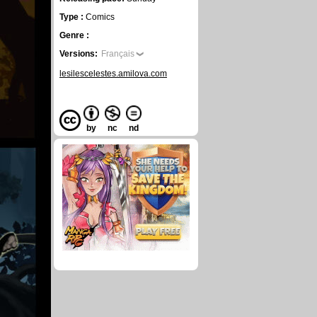
Type :
Comics
Genre :
Versions:
Français
lesilescelestes.amilova.com
by
nc
nd