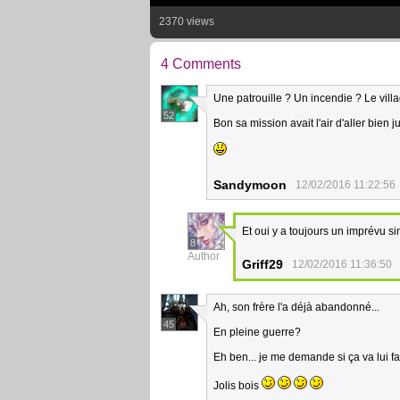
2370 views
4 Comments
Une patrouille ? Un incendie ? Le vil
52
Bon sa mission avait l'air d'aller bien 
Sandymoon
12/02/2016 11:22:56
Et oui y a toujours un imprévu si
8
Author
Griff29
12/02/2016 11:36:50
Ah, son frère l'a déjà abandonné...
45
En pleine guerre?
Eh ben... je me demande si ça va lui fai
Jolis bois