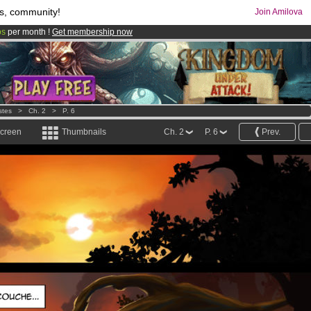
s, community!
Join Amilova
os
per month !
Get membership now
comics & mangas!
.
stes
>
Ch. 2
>
P. 6
screen
Thumbnails
Ch. 2
P. 6
Prev.