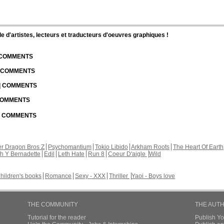
d'artistes, lecteurs et traducteurs d'oeuvres graphiques !
| COMMENTS
| COMMENTS
 | COMMENTS
 COMMENTS
 | COMMENTS
r Dragon Bros Z
Psychomantium
Tokio Libido
Arkham Roots
The Heart Of Earth
th Y Bernadette
Edil
Leth Hate
Run 8
Coeur D'aigle
Wild
hildren's books
Romance
Sexy - XXX
Thriller
Yaoi - Boys love
THE COMMUNITY
THE AUT
Tutorial for the reader
Publish Y