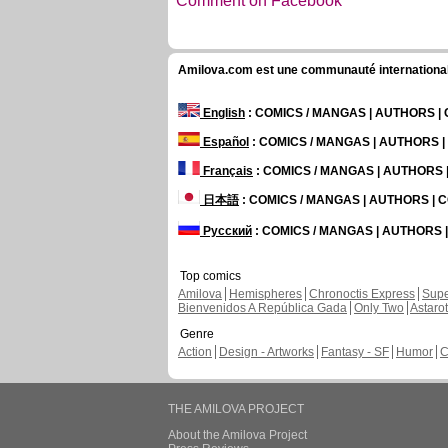
Comment on Facebook
Amilova.com est une communauté internationale 
English
: COMICS / MANGAS | AUTHORS 
Español
: COMICS / MANGAS | AUTHORS 
Français
: COMICS / MANGAS | AUTHORS
日本語
: COMICS / MANGAS | AUTHORS |
Русский
: COMICS / MANGAS | AUTHORS
Top comics
Amilova
Hemispheres
Chronoctis Express
Supe
Bienvenidos A República Gada
Only Two
Astaro
Genre
Action
Design - Artworks
Fantasy - SF
Humor
C
THE AMILOVA PROJECT
About the Amilova Project