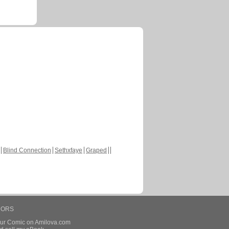
Blind Connection
Sethxfaye
Graped
HORS
our Comic on Amilova.com