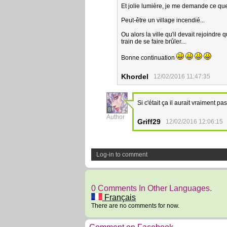
Et jolie lumière, je me demande ce que 
Peut-être un village incendié...
Ou alors la ville qu'il devait rejoindre
train de se faire brûler...
Bonne continuation
Khordel
12/02/2016 11:47:35
Si c'était ça il aurait vraiment pa
8
Author
Griff29
12/02/2016 12:06:15
Log-in to comment
0 Comments In Other Languages.
Français
There are no comments for now.