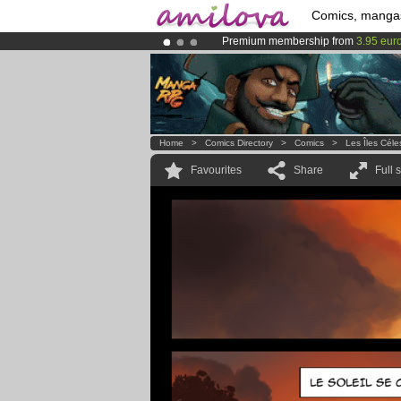
Comics, manga
Premium membership from
3.95 eur
Amilova
Kickstarter is now LIVE
!.
Already 100000
members
and 1000
Home
>
Comics Directory
>
Comics
>
Les Îles Céle
Favourites
Share
Full 