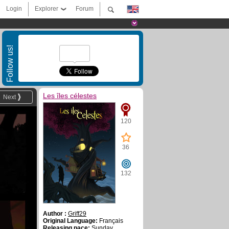
Login
Explorer
Forum
Follow us!
Les îles célestes
Next
120
36
132
Author :
Griff29
Original Language:
Français
Releasing pace:
Sunday