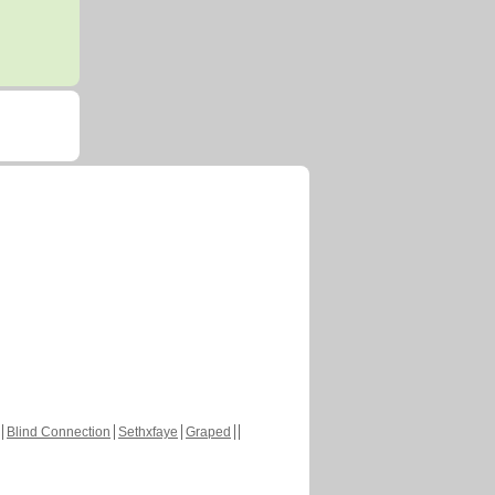
Blind Connection
Sethxfaye
Graped