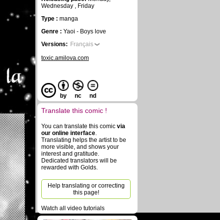
Wednesday , Friday
Type :
manga
Genre :
Yaoi - Boys love
Versions:
Français
toxic.amilova.com
by
nc
nd
Translate this comic !
You can translate this comic
via
our online interface
.
Translating helps the artist to be
more visible, and shows your
interest and gratitude.
Dedicated translators will be
rewarded with Golds.
Help translating or correcting
this page!
Watch all video tutorials