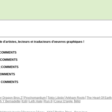
d'artistes, lecteurs et traducteurs d'oeuvres graphiques !
| COMMENTS
| COMMENTS
 | COMMENTS
 COMMENTS
 | COMMENTS
r Dragon Bros Z
Psychomantium
Tokio Libido
Arkham Roots
The Heart Of Earth
th Y Bernadette
Edil
Leth Hate
Run 8
Coeur D'aigle
Wild