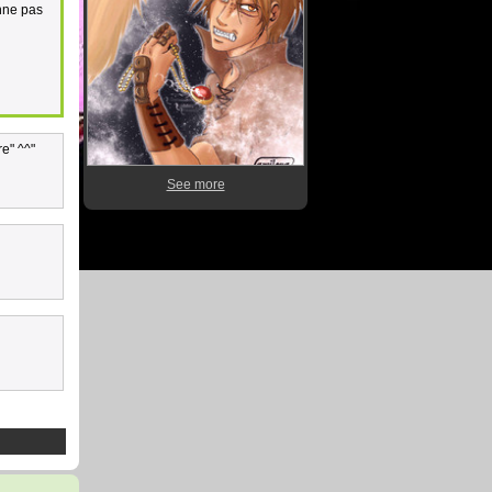
onne pas
re" ^^"
See more