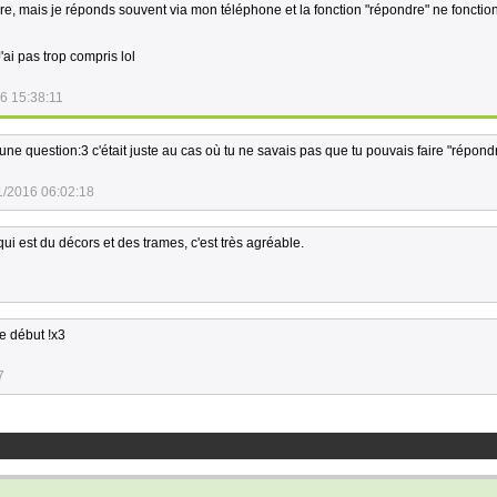
faire, mais je réponds souvent via mon téléphone et la fonction "répondre" ne foncti
'ai pas trop compris lol
6 15:38:11
s une question:3 c'était juste au cas où tu ne savais pas que tu pouvais faire "répond
1/2016 06:02:18
ui est du décors et des trames, c'est très agréable.
le début !x3
7