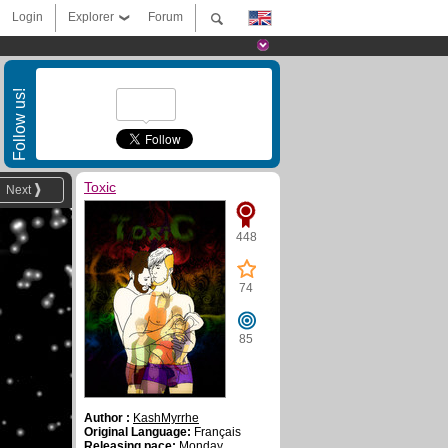
Login
Explorer
Forum
Follow us!
Toxic
Next
448
74
85
Author :
KashMyrrhe
Original Language:
Français
Releasing pace:
Monday,