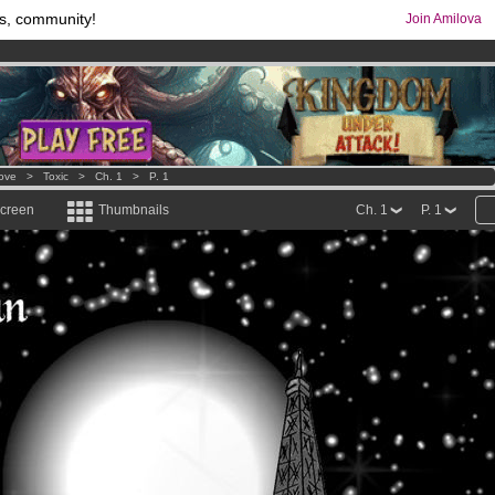
s, community!
Join Amilova
comics & mangas!
.
os
per month !
Get membership now
Love
>
Toxic
>
Ch. 1
>
P. 1
screen
Thumbnails
Ch. 1
P. 1