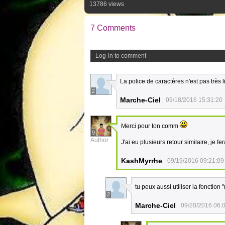
13786 views
7 Comments
Log-in to comment
La police de caractères n'est pas très 
2
Marche-Ciel
09/18/2016 15:31:20
Merci pour ton comm
9
Author
J'ai eu plusieurs retour similaire, je fe
KashMyrrhe
09/19/2016 09:21:09
tu peux aussi utiliser la fonctio
2
Marche-Ciel
09/20/2016 06: