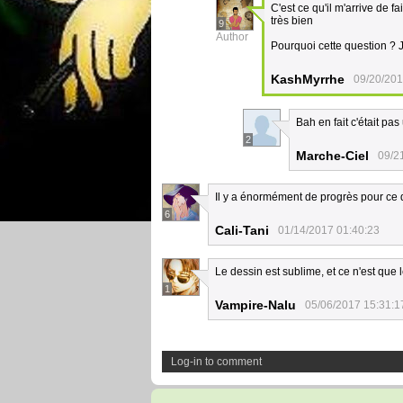
C'est ce qu'il m'arrive de 
très bien
9
Author
Pourquoi cette question ? J
KashMyrrhe
09/20/201
Bah en fait c'était pa
2
Marche-Ciel
09/2
Il y a énormément de progrès pour ce q
6
Cali-Tani
01/14/2017 01:40:23
Le dessin est sublime, et ce n'est que 
1
Vampire-Nalu
05/06/2017 15:31:1
Log-in to comment