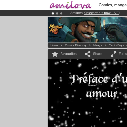
Comics, manga
Amilova
Kickstarter is now LIVE
!.
Already 100000
members
and 1000
Premium membership from
3.95 eur
Home
>
Comics Directory
>
Manga
>
Yaoi - Boys 
Favourites
Share
Full 