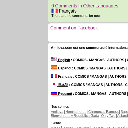
0 Comments In Other Languages.
Français
There are no comments for now.
Comment on Facebook
Amilova.com est une communauté internationale 
English
: COMICS / MANGAS | AUTHORS 
Español
: COMICS / MANGAS | AUTHORS 
Français
: COMICS / MANGAS | AUTHORS
日本語
: COMICS / MANGAS | AUTHORS |
Русский
: COMICS / MANGAS | AUTHORS
Top comics
Amilova
Hemispheres
Chronoctis Express
Supe
Bienvenidos A República Gada
Only Two
Astaro
Genre