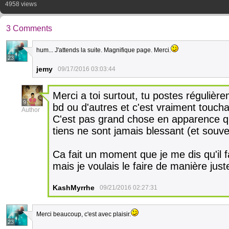
4958 views
3 Comments
hum... J'attends la suite. Magnifique page. Merci.
23
jemy
09/17/2016 03:03:44
Merci a toi surtout, tu postes réguli
9
bd ou d'autres et c'est vraiment touch
Author
C'est pas grand chose en apparence q
tiens ne sont jamais blessant (et souven
Ca fait un moment que je me dis qu'il
mais je voulais le faire de manière just
KashMyrrhe
09/21/2016 02:27:31
Merci beaucoup, c'est avec plaisir.
23