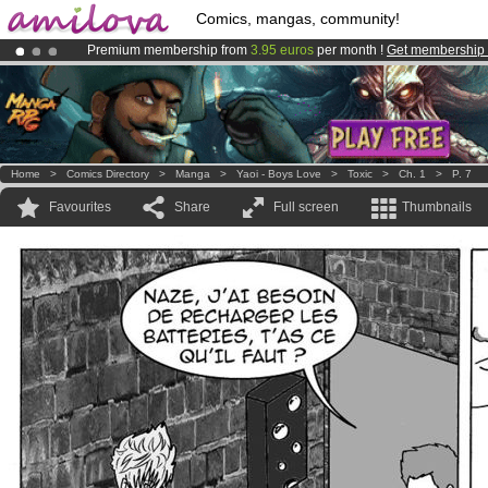
Comics, mangas, community!
Premium membership from
3.95 euros
per month !
Get membership
Already 100000
members
and 1000
comics & mangas!
.
Amilova
Kickstarter is now LIVE
!.
Home
>
Comics Directory
>
Manga
>
Yaoi - Boys Love
>
Toxic
>
Ch. 1
>
P. 7
Favourites
Share
Full screen
Thumbnails