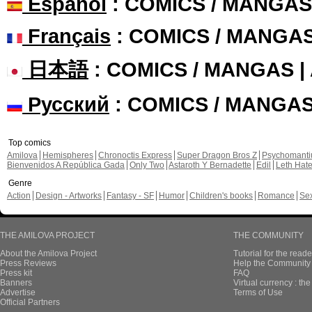
Español
: COMICS / MANGAS
Français
: COMICS / MANGA
日本語
: COMICS / MANGAS 
Русский
: COMICS / MANGA
Top comics
Amilova
Hemispheres
Chronoctis Express
Super Dragon Bros Z
Psychomant
Bienvenidos A República Gada
Only Two
Astaroth Y Bernadette
Edil
Leth Hat
Genre
Action
Design - Artworks
Fantasy - SF
Humor
Children's books
Romance
Se
THE AMILOVA PROJECT
THE COMMUNITY
About the Amilova Project
Tutorial for the reade
Press Reviews
Help the Community 
Press kit
FAQ
Banners
Virtual currency : th
Advertise
Terms of Use
Official Partners