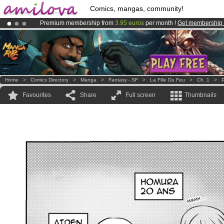
Comics, mangas, community!
Premium membership from
3.95 euros
per month !
Get membership
Already 100000
members
and 1000
comics & mangas!
.
Amilova
Kickstarter is now LIVE
!.
Home
>
Comics Directory
>
Manga
>
Fantasy - SF
>
La Fille Du Feu
>
Ch. 1
>
P
Favourites
Share
Full screen
Thumbnails