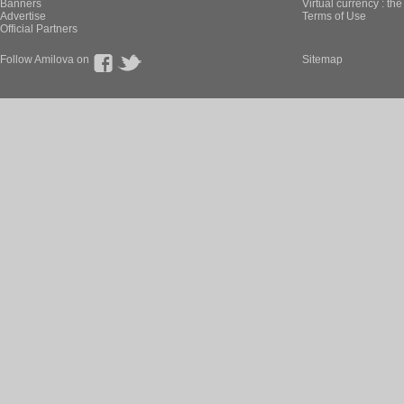
Banners
Virtual currency : th
Advertise
Terms of Use
Official Partners
Follow Amilova on
Sitemap