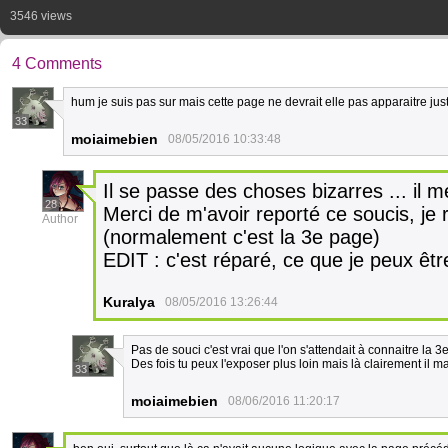
3546 views
4 Comments
hum je suis pas sur mais cette page ne devrait elle pas apparaitre jus
33
moiaimebien
08/05/2016 10:33:48
Il se passe des choses bizarres ... il me
28
Merci de m'avoir reporté ce soucis, je 
Author
(normalement c'est la 3e page)
EDIT : c'est réparé, ce que je peux êtr
Kuralya
08/05/2016 13:26:44
Pas de souci c'est vrai que l'on s'attendait à connaitre la 
Des fois tu peux l'exposer plus loin mais là clairement il 
33
moiaimebien
08/06/2016 11:20:17