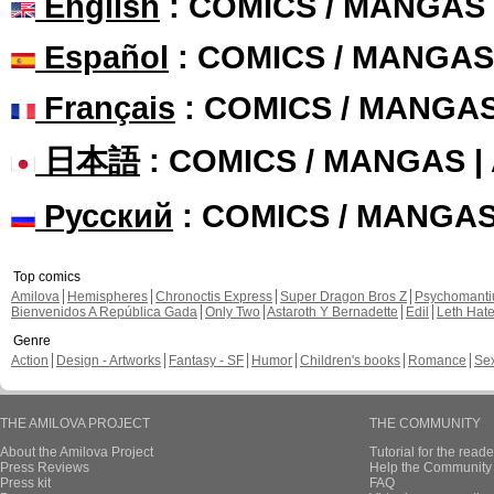
English
: COMICS / MANGAS
Español
: COMICS / MANGAS
Français
: COMICS / MANGA
日本語
: COMICS / MANGAS 
Русский
: COMICS / MANGA
Top comics
Amilova
Hemispheres
Chronoctis Express
Super Dragon Bros Z
Psychomant
Bienvenidos A República Gada
Only Two
Astaroth Y Bernadette
Edil
Leth Hat
Genre
Action
Design - Artworks
Fantasy - SF
Humor
Children's books
Romance
Se
THE AMILOVA PROJECT
THE COMMUNITY
About the Amilova Project
Tutorial for the reade
Press Reviews
Help the Community 
Press kit
FAQ