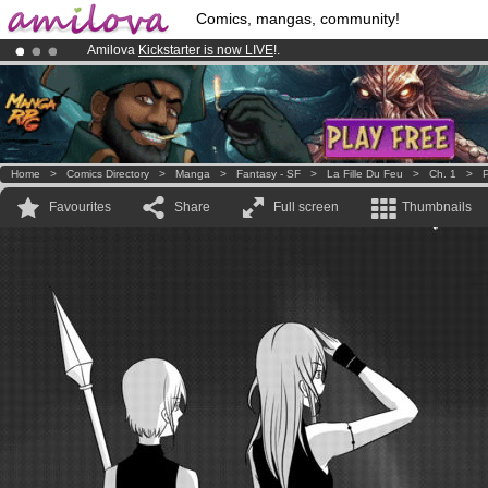
Comics, mangas, community!
Amilova
Kickstarter is now LIVE
!.
Already 100000
members
and 1000
comics & mangas!
.
Premium membership from
3.95 euros
per month !
Get membership
Home
>
Comics Directory
>
Manga
>
Fantasy - SF
>
La Fille Du Feu
>
Ch. 1
>
P
Favourites
Share
Full screen
Thumbnails