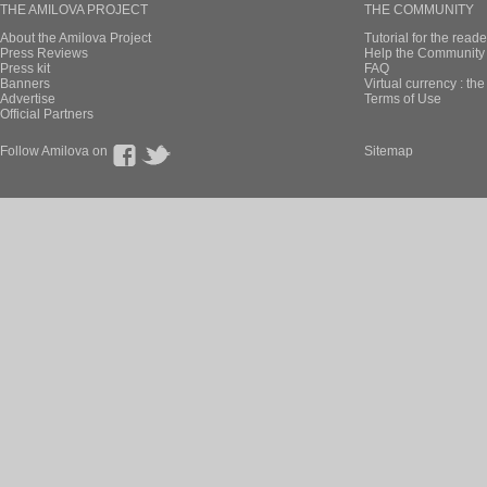
THE AMILOVA PROJECT
THE COMMUNITY
About the Amilova Project
Tutorial for the reade
Press Reviews
Help the Community 
Press kit
FAQ
Banners
Virtual currency : th
Advertise
Terms of Use
Official Partners
Follow Amilova on
Sitemap