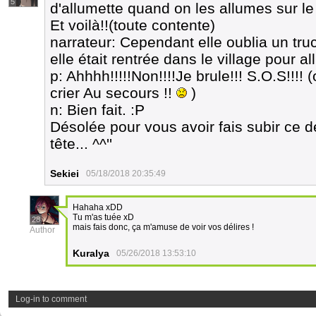
5
d'allumette quand on les allumes sur le 
Et voilà!!(toute contente)
narrateur: Cependant elle oublia un truc,
elle était rentrée dans le village pour al
p: Ahhhh!!!!!Non!!!!Je brule!!! S.O.S!!!! 
crier Au secours !!
)
n: Bien fait. :P
Désolée pour vous avoir fais subir ce dé
tête... ^^''
Sekiei
05/18/2018 20:35:49
Hahaha xDD
Tu m'as tuée xD
28
mais fais donc, ça m'amuse de voir vos délires !
Author
Kuralya
05/26/2018 13:53:10
Log-in to comment