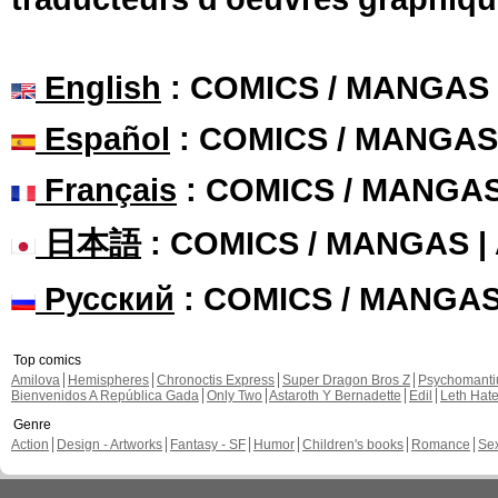
English
: COMICS / MANGAS
Español
: COMICS / MANGAS
Français
: COMICS / MANGA
日本語
: COMICS / MANGAS 
Русский
: COMICS / MANGA
Top comics
Amilova
Hemispheres
Chronoctis Express
Super Dragon Bros Z
Psychomant
Bienvenidos A República Gada
Only Two
Astaroth Y Bernadette
Edil
Leth Hat
Genre
Action
Design - Artworks
Fantasy - SF
Humor
Children's books
Romance
Se