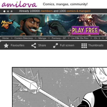
Comics, mangas, community!
Already 100000
members
and 1000
comics & mangas!
.
Amilova
Kickstarter is now LIVE
!.
Premium membership from
3.95 euros
per month !
Get membership
Home
>
Comics Directory
>
Manga
>
Fantasy - SF
>
La Fille Du Feu
>
Ch. 1
>
P
Favourites
Share
Full screen
Thumbnails