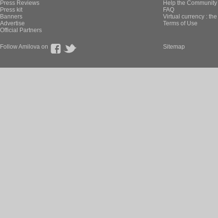
Press Reviews
Help the Community 
Press kit
FAQ
Banners
Virtual currency : th
Advertise
Terms of Use
Official Partners
Follow Amilova on
Sitemap