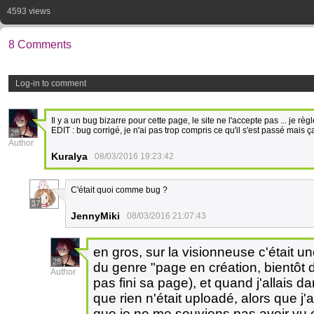
4593 views
8 Comments
Log-in to comment
Il y a un bug bizarre pour cette page, le site ne l'accepte pas ... je règ
EDIT : bug corrigé, je n'ai pas trop compris ce qu'il s'est passé mais 
28
Author
Kuralya
08/03/2016 19:23:42
C'était quoi comme bug ?
37
JennyMiki
08/03/2016 21:07:43
en gros, sur la visionneuse c'était u
28
du genre "page en création, bientôt d
Author
pas fini sa page), et quand j'allais dan
que rien n'était uploadé, alors que j'
que je ne me souviens pas avoir vu ça