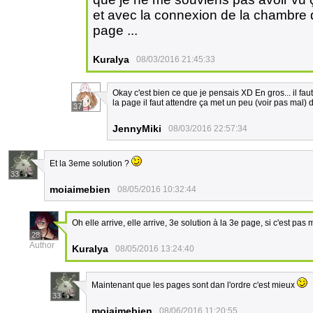
et avec la connexion de la chambre d
page ...
Kuralya
08/03/2016 21:45:33
Okay c'est bien ce que je pensais XD En gros... il fa
la page il faut attendre ça met un peu (voir pas mal)
37
JennyMiki
08/03/2016 22:57:34
Et la 3eme solution ?
33
moiaimebien
08/05/2016 10:32:44
Oh elle arrive, elle arrive, 3e solution à la 3e page, si c'est pa
28
Author
Kuralya
08/05/2016 13:24:40
Maintenant que les pages sont dan l'ordre c'est mieux
33
moiaimebien
08/06/2016 11:20:55