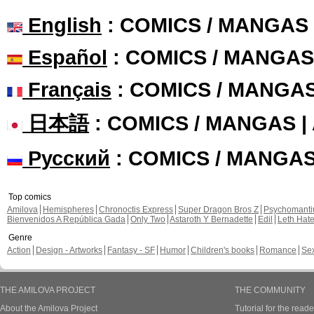
English
: COMICS / MANGAS
Español
: COMICS / MANGAS
Français
: COMICS / MANGA
日本語
: COMICS / MANGAS 
Русский
: COMICS / MANGA
Top comics
Amilova
Hemispheres
Chronoctis Express
Super Dragon Bros Z
Psychomant
Bienvenidos A República Gada
Only Two
Astaroth Y Bernadette
Edil
Leth Hat
Genre
Action
Design - Artworks
Fantasy - SF
Humor
Children's books
Romance
Se
THE AMILOVA PROJECT
THE COMMUNITY
About the Amilova Project
Tutorial for the reade