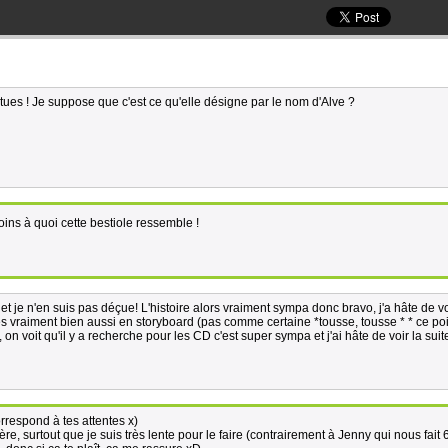
ntues ! Je suppose que c'est ce qu'elle désigne par le nom d'Alve ?
oins à quoi cette bestiole ressemble !
il et je n'en suis pas déçue! L'histoire alors vraiment sympa donc bravo, j'a hâte de vo
les vraiment bien aussi en storyboard (pas comme certaine *tousse, tousse * * ce poi
, on voit qu'il y a recherche pour les CD c'est super sympa et j'ai hâte de voir la suit
rrespond à tes attentes x)
ère, surtout que je suis très lente pour le faire (contrairement à Jenny qui nous fait