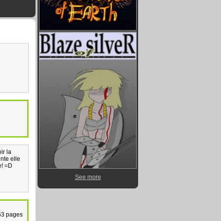
ir la
nte elle
e! =D
See more
 63 pages