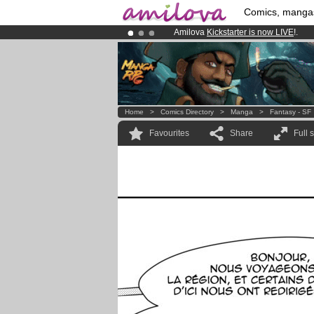
Comics, manga
Amilova
Kickstarter is now LIVE
!.
Already 100000
members
and 1000
Premium membership from
3.95 eur
Home
>
Comics Directory
>
Manga
>
Fantasy - SF
Favourites
Share
Full 