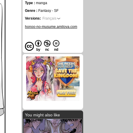
Type :
manga
Genre :
Fantasy - SF
Versions:
Français
honoo-no-musume.amilova.com
by
nc
nd
You might also like