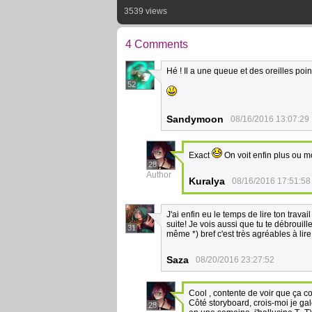
3539 views
4 Comments
Hé ! Il a une queue et des oreilles poi
52
Sandymoon
08/16/2016 13:07:29
Exact
On voit enfin plus ou m
28
Author
Kuralya
08/16/2016 17:51:58
J'ai enfin eu le temps de lire ton trava
suite! Je vois aussi que tu te débrouil
31
même *) bref c'est très agréables à lire
Saza
08/20/2016 23:27:52
Cool , contente de voir que ça co
Côté storyboard, crois-moi je gal
28