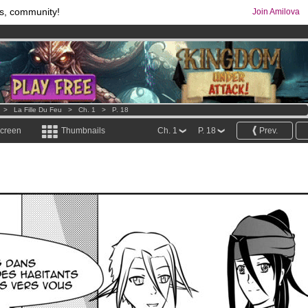
s, community!
Join Amilova
comics & mangas!
.
os
per month !
Get membership now
>
La Fille Du Feu
>
Ch. 1
>
P. 18
screen
Thumbnails
Ch. 1
P. 18
Prev.