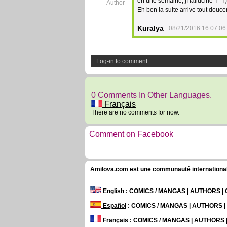
en une semaine, j'hallucine T_T),
Author
Eh ben la suite arrive tout dou
Kuralya
08/21/2016 16:07:06
Log-in to comment
0 Comments In Other Languages.
Français
There are no comments for now.
Comment on Facebook
Amilova.com est une communauté internationale 
English
: COMICS / MANGAS | AUTHORS 
Español
: COMICS / MANGAS | AUTHORS 
Français
: COMICS / MANGAS | AUTHORS