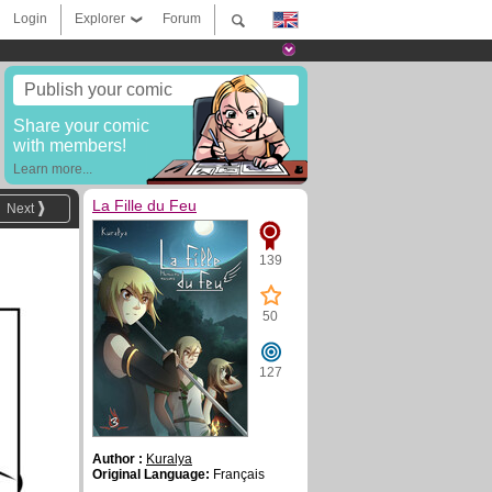
Login
Explorer
Forum
Publish your comic
Share your comic
with members!
Learn more...
La Fille du Feu
Next
139
50
127
Author :
Kuralya
Original Language:
Français