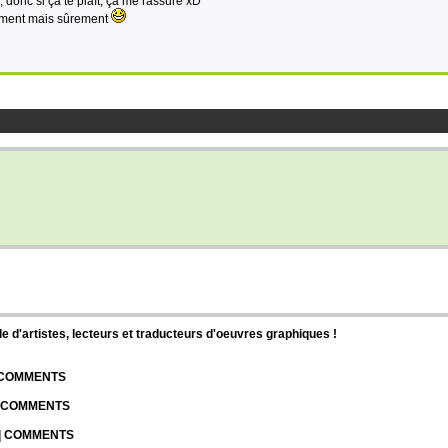
 donc si ça te plaît, ça me rassure xD
cement mais sûrement
d'artistes, lecteurs et traducteurs d'oeuvres graphiques !
| COMMENTS
| COMMENTS
 | COMMENTS