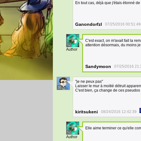
En tout cas, déjà que j'étais étonné de
Ganondorfzl
07/25/2016 00:51:49
C'est exact, on m'avait fait la 
52
attention désormais, du moins j
Author
Sandymoon
07/25/2016 21:
"je ne peux pas"
Laisser le mur à moitié détruit apparemm
35
C'est bien, ça change de ces pseudos d
kiritsukeni
08/24/2016 12:42:39
Elle aime terminer ce qu'elle 
52
Author