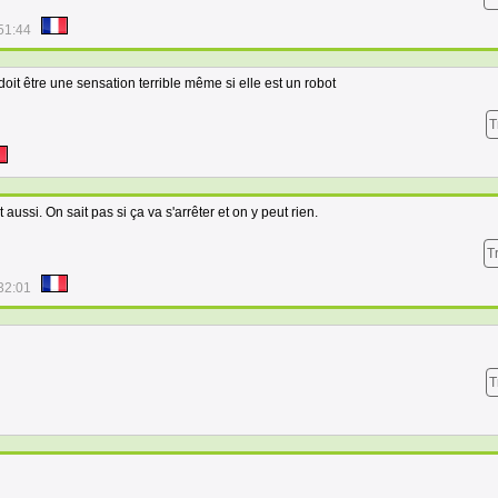
51:44
doit être une sensation terrible même si elle est un robot
T
 aussi. On sait pas si ça va s'arrêter et on y peut rien.
T
32:01
T