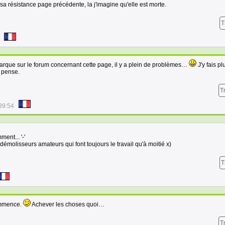
 sa résistance page précédente, la j'imagine qu'elle est morte.
T
remarque sur le forum concernant cette page, il y a plein de problèmes…
J'y fais pl
e pense.
T
39:54
ent... '-'
émolisseurs amateurs qui font toujours le travail qu'à moitié x)
T
commence.
Achever les choses quoi…
T