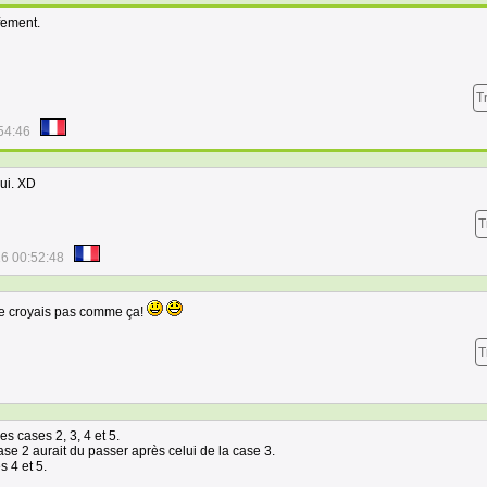
fement.
T
54:46
ui. XD
T
6 00:52:48
e croyais pas comme ça!
T
s cases 2, 3, 4 et 5.
e 2 aurait du passer après celui de la case 3.
s 4 et 5.