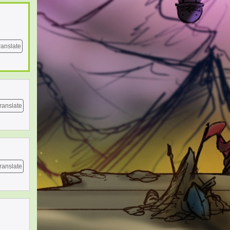
ranslate
ranslate
ranslate