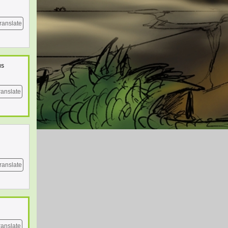
ranslate
us
ranslate
ranslate
ranslate