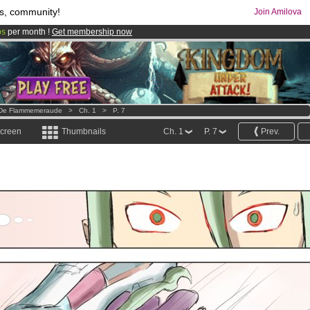
s, community!
Join Amilova
os
per month !
Get membership now
comics & mangas!
.
s De Flammemeraude
>
Ch. 1
>
P. 7
screen
Thumbnails
Ch. 1
P. 7
Prev.