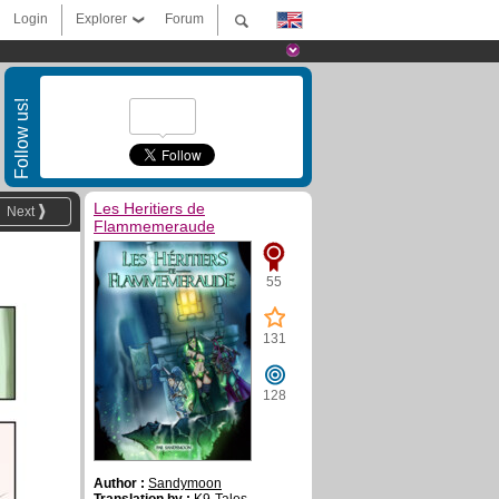
Login
Explorer
Forum
Follow us!
Les Heritiers de
Next
Flammemeraude
55
131
128
Author :
Sandymoon