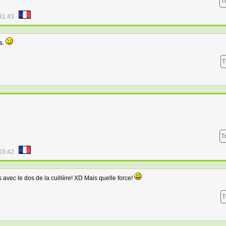
T
31:43
s.
T
T
03:42
 avec le dos de la cuillère! XD Mais quelle force!
T