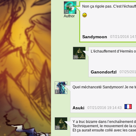
Non ça rigole pas. C'est l'échauf
52
Author
Sandymoon
07/21/2016 14:
L'échauffement d’Hermès o
39
Ganondorfzl
07/25/201
Quel méchanceté Sandymoon! Je ne t
17
Asuki
07/21/2016 19:14:43
Y a truc bizarre dans l’enchaînement de
Techniquement, le mouvement de la cas
39
Et ça aurait ensuite collé avec les case