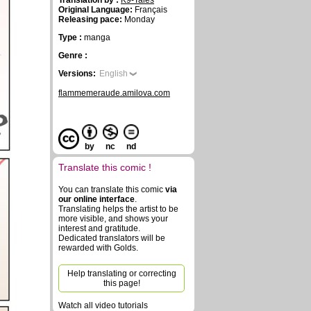
Translation by :
K9-Tales
Original Language:
Français
Releasing pace:
Monday
Type :
manga
Genre :
Versions:
English
flammemeraude.amilova.com
by
nc
nd
Translate this comic !
You can translate this comic
via
our online interface
.
Translating helps the artist to be
more visible, and shows your
interest and gratitude.
Dedicated translators will be
rewarded with Golds.
Help translating or correcting
this page!
Watch all video tutorials