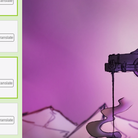
ranslate
ranslate
ranslate
ranslate