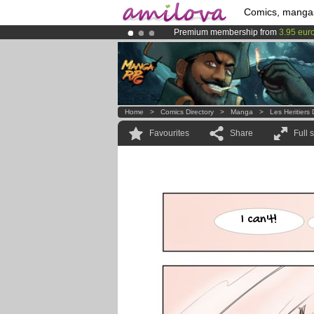
Comics, manga
Premium membership from
3.95 eur
Already 134393
members
and 1208
Amilova
Kickstarter is now LIVE
!.
Home
>
Comics Directory
>
Manga
>
Les Heritier
Favourites
Share
Full 
I can't!