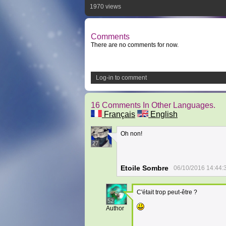
1970 views
Comments
There are no comments for now.
Log-in to comment
16 Comments In Other Languages.
Français
English
Oh non!
27
Etoile Sombre
06/10/2016 14:44:
C'était trop peut-être ?
52
Author