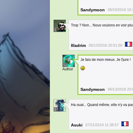
Sandymoon
06/10/2016 16:
Trop ? Non... Nous voulons en voir plu
2
Illadrim
06/13/2016 20:01:00
Je fais de mon mieux. Je l'jure !
52
Author
Sandymoon
06/13/2016 20:
Ha ouai... Quand même, elle n'y va pas
17
Asuki
07/21/2016 11:38:57