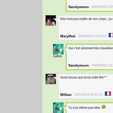
Sandymoon
08/24/2016 15:
Elle n'est pas maître de son corps , ça 
37
MaryRed
10/09/2016 13:23:53
Oui c'est sûrement très inquiétant
52
Author
Sandymoon
10/09/2016 13:
Aussi douce que broly cette fille^^
33
Millian
10/07/2019 20:15:13
Tu n'as même pas idée.
52