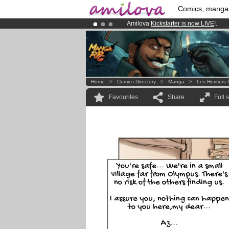
Comics, manga
Amilova
Kickstarter is now LIVE
!.
Premium membership from
3.95 eur
Already 134393
members
and 1208
Home
>
Comics Directory
>
Manga
>
Les Heritier
Favourites
Share
Full 
You're safe... We're in a small
village far from Olympus. There's
no risk of the others finding us.
I assure you, nothing can happen
to you here,my dear...
Az...