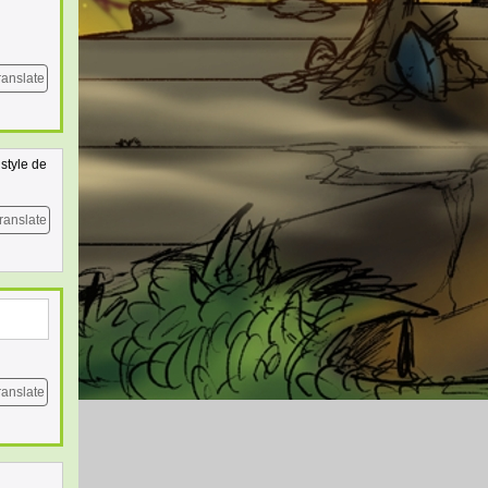
ranslate
 style de
ranslate
ranslate