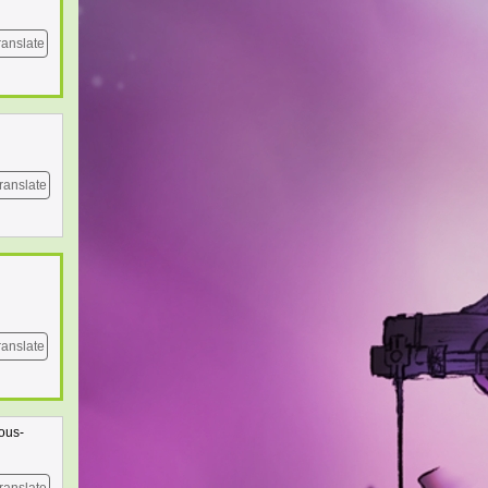
ranslate
ranslate
ranslate
sous-