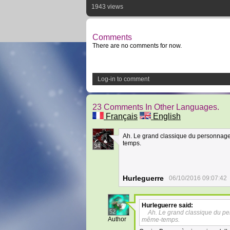
1943 views
Comments
There are no comments for now.
Log-in to comment
23 Comments In Other Languages.
Français
English
Ah. Le grand classique du personnage
temps.
34
Hurleguerre
06/10/2016 09:07:42
Hurleguerre
said:
52
Ah. Le grand classique du pe
Author
même-temps.