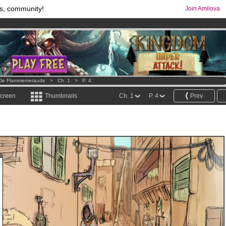
s, community!
Join Amilova
os
per month !
Get membership now
comics & mangas!
.
s De Flammemeraude
>
Ch. 1
>
P. 4
screen
Thumbnails
Ch. 1
P. 4
Prev.