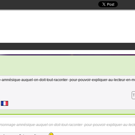
-amnésique-auquel-on-doit-tout-raconter- pour-pouvoir-expliquer-au-lecteur-en-
T
rsonnage-amnésique-auquel-on-doit-tout-raconter- pour-pouvoir-expliquer-au-lect