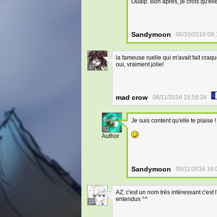
Ouaip. Bon après, je crois qu'ell
Sandymoon
06/10/2016 09:
la fameuse ruelle qui m'avait fait craque
oui, vraiment jolie!
37
mad crow
06/11/2016 15:58:26
Je suis content qu'elle te plaise !
52
Author
Sandymoon
06/11/2016 16:
AZ, c'est un nom très intéressant c'est
entendus ^^
12