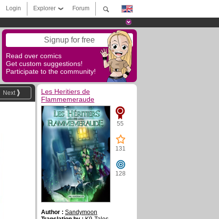
Login
Explorer
Forum
Signup for free
Read over comics
Get custom suggestions!
Participate to the community!
Les Heritiers de
Next
Flammemeraude
55
131
128
Author :
Sandymoon