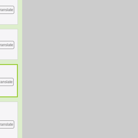
ranslate
ranslate
ranslate
ranslate