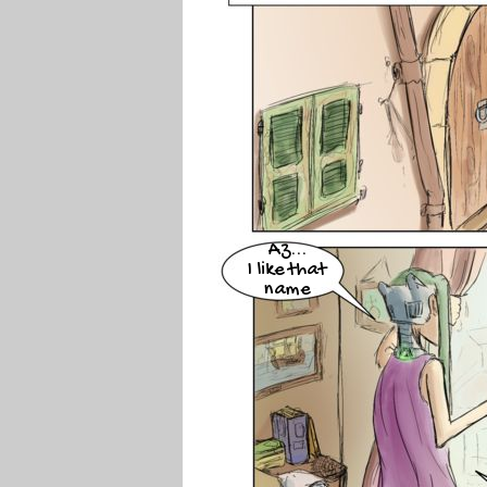
Az...
I like that
name