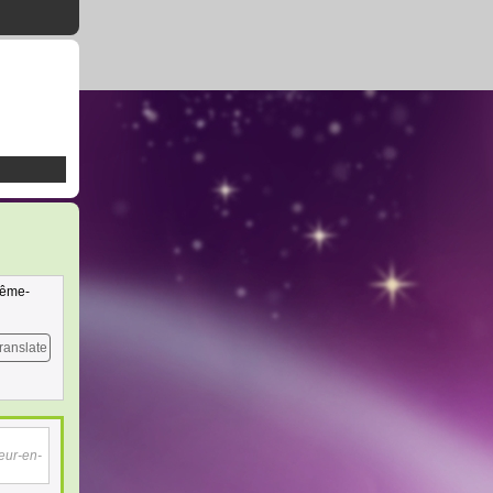
même-
ranslate
eur-en-