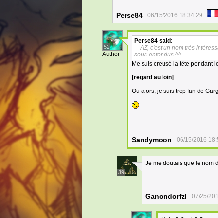
Perse84
06/15/2016 18:34:29
Perse84
said:
52
AZ, c'est un nom très intéres
Author
sous-entendus ^^
Me suis creusé la tête pendant 
[regard au loin]
Ou alors, je suis trop fan de Gar
Sandymoon
06/15/2016 18:
Je me doutais que le nom du 
39
Ganondorfzl
07/25/201