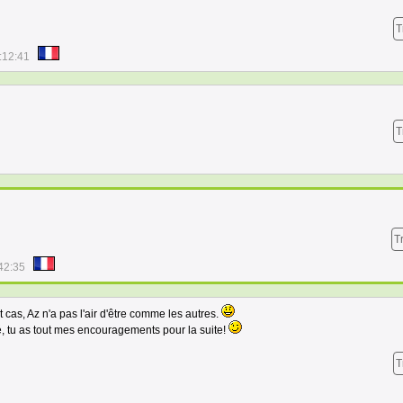
T
:12:41
T
T
42:35
ut cas, Az n'a pas l'air d'être comme les autres.
é, tu as tout mes encouragements pour la suite!
T