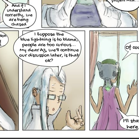
project AZR..
And if I
understand
correctly, we
are being
chased
I Suppose the
don
blue lightning is to blame,
y
people are too curious...
...
Of co
My dear Az, we'll continue
our discussion later, is that
ok?
I'll st
here