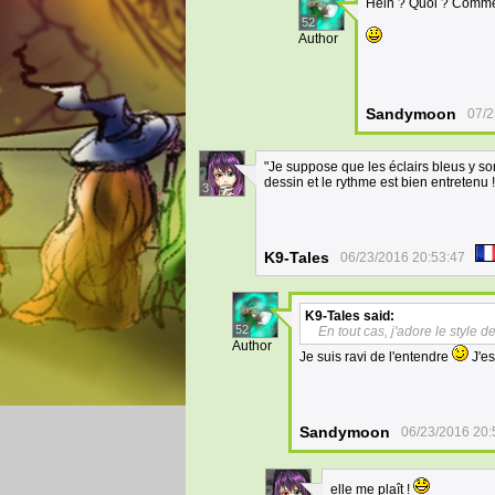
Hein ? Quoi ? Comme
52
Author
Sandymoon
07/2
"Je suppose que les éclairs bleus y son
dessin et le rythme est bien entretenu !
3
K9-Tales
06/23/2016 20:53:47
K9-Tales
said:
52
En tout cas, j'adore le style d
Author
Je suis ravi de l'entendre
J'es
Sandymoon
06/23/2016 20:
elle me plaît !