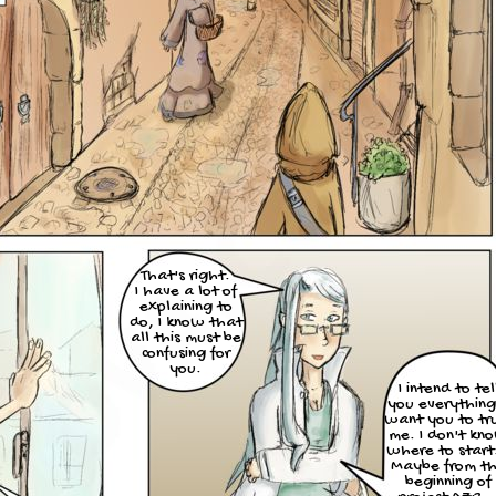
That's right.
I have a lot of
explaining to
do, I know that
all this must be
confusing for
you.
I intend to tel
you everything.
want you to tr
me. I don't kn
where to start.
Maybe from t
beginning of