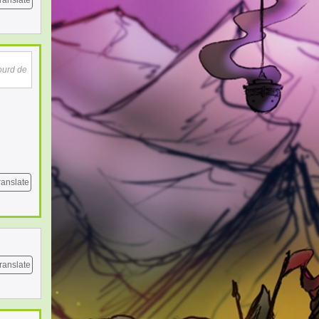
ranslate
lourd de
ranslate
ranslate