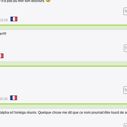
e n'a pas pu finir son discours.
T
19:09
r!!!!
T
T
08:08
 l'alpha et l'oméga réunis. Quelque chose me dit que ce nom pourrait être lourd de 