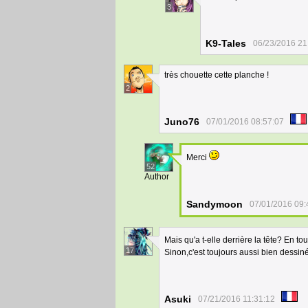
3
K9-Tales
06/23/2016 21
très chouette cette planche !
2
Juno76
07/01/2016 08:57:07
Merci
52
Author
Sandymoon
07/01/2016 09:
Mais qu'a t-elle derrière la tête? En to
17
Sinon,c'est toujours aussi bien dessin
Asuki
07/21/2016 11:31:12