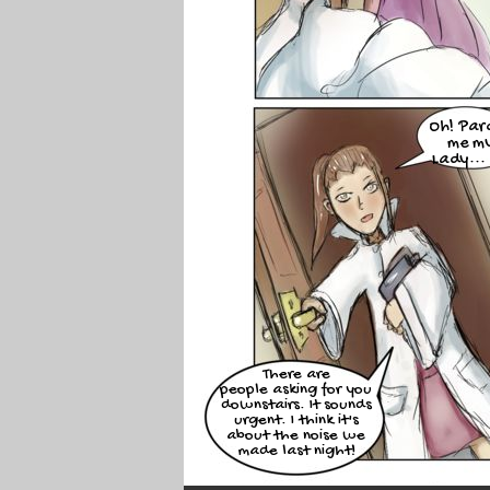
Oh! Par
me m
Lady... I
There are
people asking for you
downstairs. It sounds
urgent. I think it's
about the noise we
made last night!