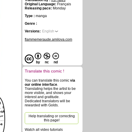
Translation by :
K9-Tales
Original Language:
Français
Releasing pace:
Monday
Type :
manga
Genre :
Versions:
English
flammemeraude.amilova.com
by
nc
nd
Translate this comic !
You can translate this comic
via
our online interface
.
Translating helps the artist to be
more visible, and shows your
interest and gratitude.
Dedicated translators will be
l
rewarded with Golds.
 I
ust
ow
Help translating or correcting
..
this page!
he
Watch all video tutorials