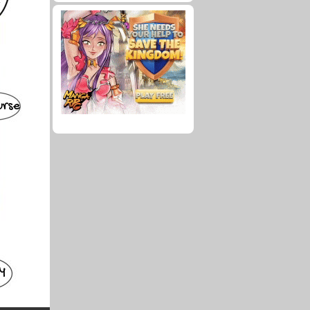
.
urse
ay