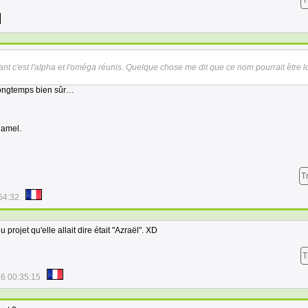
T
sant c'est l'alpha et l'oméga réunis. Quelque chose me dit que ce nom pourrait être 
longtemps bien sûr…
gamel.
T
54:32
projet qu'elle allait dire était "Azraël". XD
T
6 00:35:15