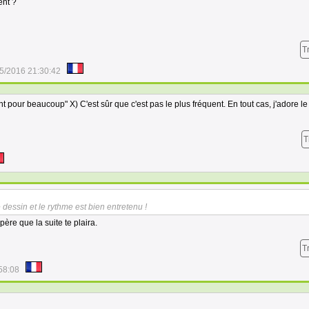
nt ?
T
5/2016 21:30:42
t pour beaucoup" X) C'est sûr que c'est pas le plus fréquent. En tout cas, j'adore le
T
e dessin et le rythme est bien entretenu !
père que la suite te plaira.
T
58:08