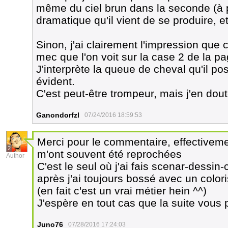
même du ciel brun dans la seconde (à pa
dramatique qu'il vient de se produire, e
Sinon, j'ai clairement l'impression que
mec que l'on voit sur la case 2 de la pa
J'interprète la queue de cheval qu'il p
évident.
C'est peut-être trompeur, mais j'en dout
Ganondorfzl
07/24/2016 18:59:53
Merci pour le commentaire, effectiveme
2
m'ont souvent été reprochées
Author
C'est le seul où j'ai fais scenar-dessin
après j'ai toujours bossé avec un colori
(en fait c'est un vrai métier hein ^^)
J'espère en tout cas que la suite vous p
Juno76
07/28/2016 17:24:03