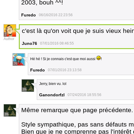
2003, bouh ^^!
Furedo
06/16/2016 22:23:56
c'est là qu'on voit que je suis vieux hein
2
Author
Juno76
07/01/2016 08:46:55
Hé hé ! Si je connais c'est que moi aussi
!
26
Furedo
07/01/2016 23:13:58
Jerry, bien vu. lol
39
Ganondorfzl
07/24/2016 18:55:56
Même remarque que page précédente.
39
Style sympathique, pas sans défauts ma
Bien que je ne comprenne pas l'intérêt