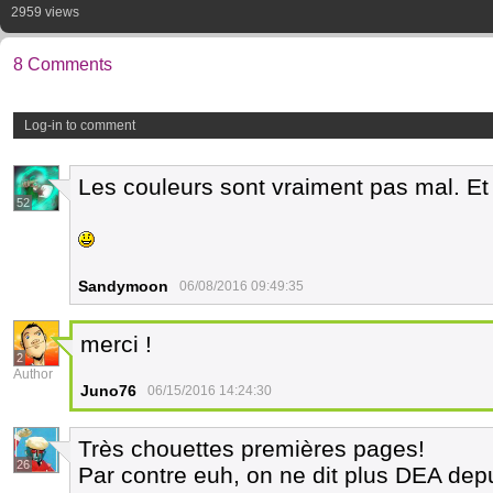
2959 views
8 Comments
Log-in to comment
Les couleurs sont vraiment pas mal. Et j'
52
Sandymoon
06/08/2016 09:49:35
merci !
2
Author
Juno76
06/15/2016 14:24:30
Très chouettes premières pages!
26
Par contre euh, on ne dit plus DEA dep