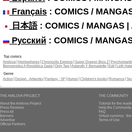
Français
: COMICS / MANGA
日本語
: COMICS / MANGAS 
Русский
: COMICS / MANGA
Top comics
Amilova
Hemispheres
Chronoctis Express
Super Dragon Bros Z
Psychomant
Bienvenidos A República Gada
Only Two
Astaroth Y Bernadette
Edil
Leth Hat
Genre
Action
Design - Artworks
Fantasy - SF
Humor
Children's books
Romance
Se
THE AMILOVA PROJECT
THE COMMUNITY
About the Amilova Project
Tutorial for the reade
Press Reviews
Help the Community 
Press kit
FAQ
Banners
Virtual currency : th
Advertise
Terms of Use
Official Partners