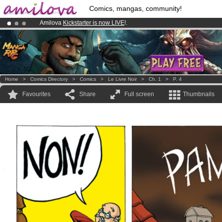
Comics, mangas, community!
Amilova
Kickstarter is now LIVE
!.
Premium membership from
3.95 euros
per month !
Get membership
Already 100000
members
and 1000
comics & mangas!
.
Home
>
Comics Directory
>
Comics
>
Le Livre Noir
>
Ch. 1
>
P. 4
Favourites
Share
Full screen
Thumbnails