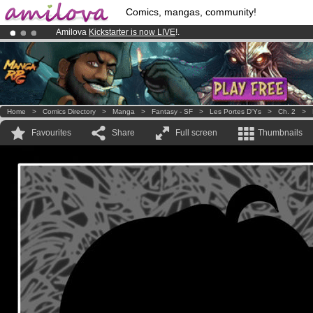
Comics, mangas, community!
Amilova
Kickstarter is now LIVE
!.
Already 100000
members
and 1000
comics & mangas!
.
Premium membership from
3.95 euros
per month !
Get membership
Home
>
Comics Directory
>
Manga
>
Fantasy - SF
>
Les Portes D'Ys
>
Ch. 2
>
Favourites
Share
Full screen
Thumbnails