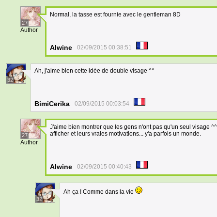
Normal, la tasse est fournie avec le gentleman 8D
27
Author
Alwine
02/09/2015 00:38:51
Ah, j'aime bien cette idée de double visage ^^
32
BimiCerika
02/09/2015 00:03:54
J'aime bien montrer que les gens n'ont pas qu'un seul visage ^^ 
afficher et leurs vraies motivations... y'a parfois un monde.
27
Author
Alwine
02/09/2015 00:40:43
Ah ça ! Comme dans la vie
32