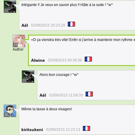
Intrigante !! Je veux en savoir plus !! Hâte à la suite ! ^w^
31
Aël
02/08/2015 20:23:29
=D ça viendra très vite! Enfin si j'arrive à maintenir mon rythme x
27
Author
Alwine
02/09/2015 00:38:38
Alors bon courage ! ^w^
31
Aël
02/09/2015 11:09:33
Même la tasse à deux visages!
35
kiritsukeni
02/08/2015 21:23:13