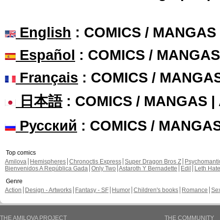
English
: COMICS / MANGAS
Español
: COMICS / MANGAS
Français
: COMICS / MANGA
日本語
: COMICS / MANGAS 
Русский
: COMICS / MANGA
Top comics
Amilova
Hemispheres
Chronoctis Express
Super Dragon Bros Z
Psychomant
Bienvenidos A República Gada
Only Two
Astaroth Y Bernadette
Edil
Leth Hat
Genre
Action
Design - Artworks
Fantasy - SF
Humor
Children's books
Romance
Se
THE AMILOVA PROJECT
THE COMMUNITY