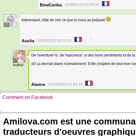
BimiCerika
02/09/2015 07:55:55
Intéressant, hâte de voir ce que tu nous as préparé
27
Azulia
02/09/2015 00:51:35
De l'aventure! \o. de l'epicness! .o/ des bons sentiments et de l
27
xD ça devrait plaire normalement. Enfin j'espère de tout mon co
Author
Alwine
02/09/2015 01:04:16
Comment on Facebook
Amilova.com est une communauté
traducteurs d'oeuvres graphiqu