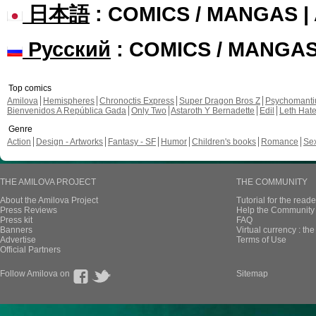
日本語
: COMICS / MANGAS 
Русский
: COMICS / MANGA
Top comics
Amilova
Hemispheres
Chronoctis Express
Super Dragon Bros Z
Psychomant
Bienvenidos A República Gada
Only Two
Astaroth Y Bernadette
Edil
Leth Hat
Genre
Action
Design - Artworks
Fantasy - SF
Humor
Children's books
Romance
Se
THE AMILOVA PROJECT
THE COMMUNITY
About the Amilova Project
Tutorial for the reade
Press Reviews
Help the Community 
Press kit
FAQ
Banners
Virtual currency : th
Advertise
Terms of Use
Official Partners
Follow Amilova on
Sitemap