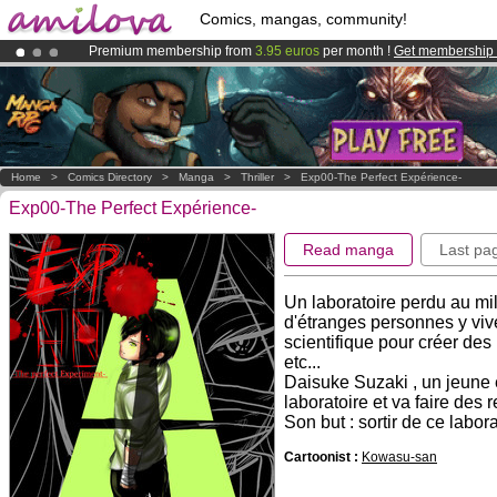
Comics, mangas, community!
Premium membership from
3.95 euros
per month !
Get membership
Already 134393
members
and 1208
comics & mangas!
.
Amilova
Kickstarter is now LIVE
!.
Home
>
Comics Directory
>
Manga
>
Thriller
>
Exp00-The Perfect Expérience-
Exp00-The Perfect Expérience-
Read manga
Last pa
Un laboratoire perdu au mi
d'étranges personnes y viv
scientifique pour créer des
etc...
Daisuke Suzaki , un jeune é
laboratoire et va faire des
Son but : sortir de ce labo
Cartoonist :
Kowasu-san