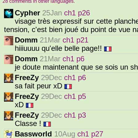
28 comments in other languages.
Cypher
25Jan
ch1 p26
visage très expressif sur cette planc
tension, c'est bien joué du point de vue na
Domm
21Mar
ch1 p21
hiiiuuuu qu'elle belle page!!
Domm
21Mar
ch1 p6
je doute maintenant que se sois un s
FreeZy
29Dec
ch1 p6
sa fait peur xD
FreeZy
29Dec
ch1 p5
xD
FreeZy
29Dec
ch1 p3
Classe !
Bassworld
10Aug
ch1 p27