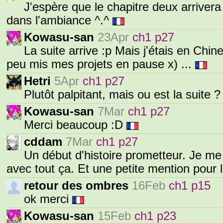
J'espère que le chapitre deux arrivera
dans l'ambiance ^.^
Kowasu-san
23Apr
ch1 p27
La suite arrive :p Mais j'étais en Chin
peu mis mes projets en pause x) ...
Hetri
5Apr
ch1 p27
Plutôt palpitant, mais ou est la suite 
Kowasu-san
7Mar
ch1 p27
Merci beaucoup :D
cddam
7Mar
ch1 p27
Un début d'histoire prometteur. Je me
avec tout ça. Et une petite mention pour
retour des ombres
16Feb
ch1 p15
ok merci
Kowasu-san
15Feb
ch1 p23