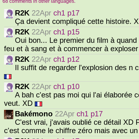
68 comments in other languages.
R2K
22Apr
ch1 p17
Ça devient compliqué cette histoire.
R2K
22Apr
ch1 p15
Oui bon... Le premier du film à quand
feu et à sang et à commencer à explose
R2K
22Apr
ch1 p12
Il suffit de regarder l'explosion des 
R2K
22Apr
ch1 p10
A bah c'est pas moi qui l'ai élaborée ce 
veut. XD
Bakémono
22Apr
ch1 p17
C'est vrai, j'avais oublié ce détail XD
c'est comme le chiffre zéro mais avec un