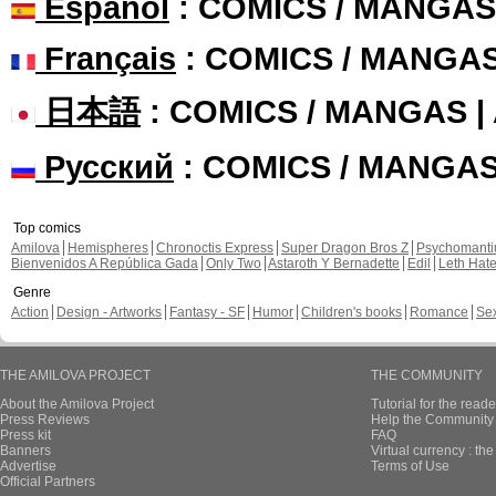
Español
: COMICS / MANGAS
Français
: COMICS / MANGA
日本語
: COMICS / MANGAS 
Русский
: COMICS / MANGA
Top comics
Amilova
Hemispheres
Chronoctis Express
Super Dragon Bros Z
Psychomant
Bienvenidos A República Gada
Only Two
Astaroth Y Bernadette
Edil
Leth Hat
Genre
Action
Design - Artworks
Fantasy - SF
Humor
Children's books
Romance
Se
THE AMILOVA PROJECT
THE COMMUNITY
About the Amilova Project
Tutorial for the reade
Press Reviews
Help the Community 
Press kit
FAQ
Banners
Virtual currency : th
Advertise
Terms of Use
Official Partners