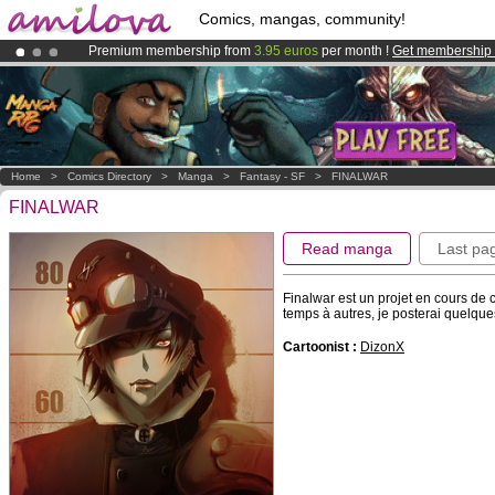
Comics, mangas, community!
Premium membership from
3.95 euros
per month !
Get membership
Amilova
Kickstarter is now LIVE
!.
Already 100000
members
and 1000
comics & mangas!
.
Home
>
Comics Directory
>
Manga
>
Fantasy - SF
>
FINALWAR
FINALWAR
Read manga
Last pa
Finalwar est un projet en cours de c
temps à autres, je posterai quelqu
Cartoonist :
DizonX