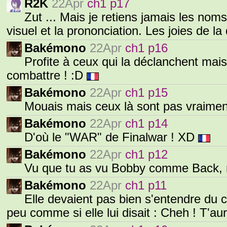
R2K
22Apr
ch1 p17
Zut ... Mais je retiens jamais les noms 
visuel et la prononciation. Les joies de la
Bakémono
22Apr
ch1 p16
Profite à ceux qui la déclanchent mai
combattre ! :D
Bakémono
22Apr
ch1 p15
Mouais mais ceux là sont pas vraim
Bakémono
22Apr
ch1 p14
D'où le "WAR" de Finalwar ! XD
Bakémono
22Apr
ch1 p12
Vu que tu as vu Bobby comme Back, 
Bakémono
22Apr
ch1 p11
Elle devaient pas bien s'entendre du 
peu comme si elle lui disait : Cheh ! T'au