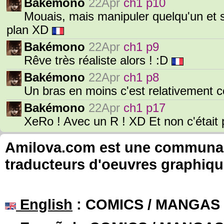
Bakémono
22Apr
ch1 p10
Mouais, mais manipuler quelqu'un et 
plan XD
Bakémono
22Apr
ch1 p9
Rêve très réaliste alors ! :D
Bakémono
22Apr
ch1 p8
Un bras en moins c'est relativement 
Bakémono
22Apr
ch1 p17
XeRo ! Avec un R ! XD Et non c'était 
Amilova.com est une communauté
traducteurs d'oeuvres graphiqu
English
: COMICS / MANGAS