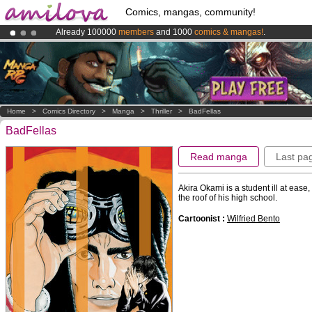
Comics, mangas, community!
Already 100000
members
and 1000
comics & mangas!
.
Premium membership from
3.95 euros
per month !
Get membership
Amilova
Kickstarter is now LIVE
!.
Home
>
Comics Directory
>
Manga
>
Thriller
>
BadFellas
BadFellas
Read manga
Last pa
Akira Okami is a student ill at ease
the roof of his high school.
Cartoonist :
Wilfried Bento