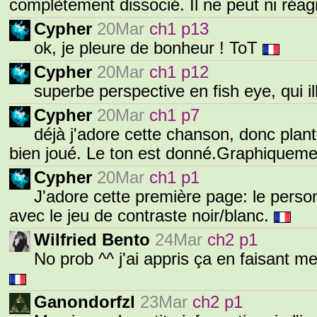
complètement dissocié. Il ne peut ni réag
Cypher
20Mar
ch1 p13
ok, je pleure de bonheur ! ToT
Cypher
20Mar
ch1 p12
superbe perspective en fish eye, qui il
Cypher
20Mar
ch1 p7
déjà j'adore cette chanson, donc plan
bien joué. Le ton est donné.Graphiquem
Cypher
20Mar
ch1 p1
J'adore cette première page: le perso
avec le jeu de contraste noir/blanc.
Wilfried Bento
24Mar
ch2 p1
No prob ^^ j'ai appris ça en faisant m
Ganondorfzl
23Mar
ch2 p1