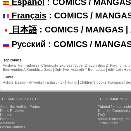
Español
: COMICS / MANGAS
Français
: COMICS / MANGA
日本語
: COMICS / MANGAS 
Русский
: COMICS / MANGA
Top comics
Amilova
Hemispheres
Chronoctis Express
Super Dragon Bros Z
Psychomant
Bienvenidos A República Gada
Only Two
Astaroth Y Bernadette
Edil
Leth Hat
Genre
Action
Design - Artworks
Fantasy - SF
Humor
Children's books
Romance
Se
THE AMILOVA PROJECT
THE COMMUNITY
About the Amilova Project
Tutorial for the reade
Press Reviews
Help the Community 
Press kit
FAQ
Banners
Virtual currency : th
Advertise
Terms of Use
Official Partners