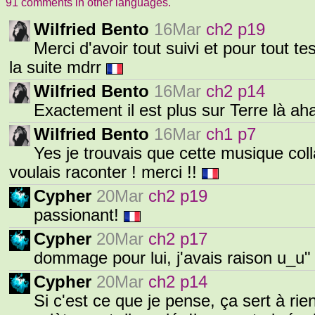
91 comments in other languages.
Wilfried Bento
16Mar
ch2 p19
Merci d'avoir tout suivi et pour tout t
la suite mdrr
Wilfried Bento
16Mar
ch2 p14
Exactement il est plus sur Terre là a
Wilfried Bento
16Mar
ch1 p7
Yes je trouvais que cette musique coll
voulais raconter ! merci !!
Cypher
20Mar
ch2 p19
passionant!
Cypher
20Mar
ch2 p17
dommage pour lui, j'avais raison u_u
Cypher
20Mar
ch2 p14
Si c'est ce que je pense, ça sert à rien