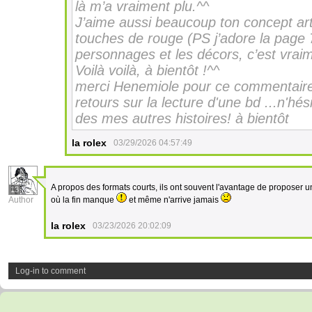
là m’a vraiment plu.^^
J’aime aussi beaucoup ton concept arti
touches de rouge (PS j’adore la page 7)
personnages et les décors, c’est vrai
Voilà voilà, à bientôt !^^
merci Henemiole pour ce commentaire pos
retours sur la lecture d'une bd ...n'hé
des mes autres histoires! à bientôt
la rolex
03/29/2026 04:57:49
A propos des formats courts, ils ont souvent l'avantage de proposer 
13
Author
où la fin manque
et même n'arrive jamais
la rolex
03/23/2026 20:02:09
Log-in to comment