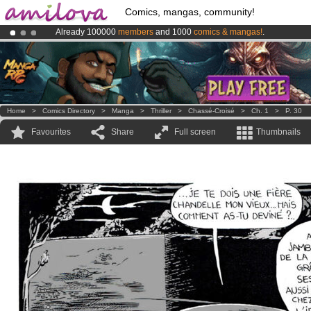
Comics, mangas, community!
Already 100000
members
and 1000
comics & mangas!
.
Amilova
Kickstarter is now LIVE
!.
Premium membership from
3.95 euros
per month !
Get membership
Home
>
Comics Directory
>
Manga
>
Thriller
>
Chassé-Croisé
>
Ch. 1
>
P. 30
Favourites
Share
Full screen
Thumbnails