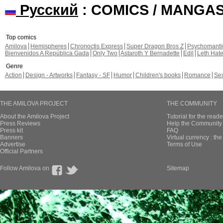
Русский
: COMICS / MANGA
Top comics
Amilova
Hemispheres
Chronoctis Express
Super Dragon Bros Z
Psychomant
Bienvenidos A República Gada
Only Two
Astaroth Y Bernadette
Edil
Leth Hat
Genre
Action
Design - Artworks
Fantasy - SF
Humor
Children's books
Romance
Se
THE AMILOVA PROJECT
THE COMMUNITY
About the Amilova Project
Tutorial for the reade
Press Reviews
Help the Community 
Press kit
FAQ
Banners
Virtual currency : th
Advertise
Terms of Use
Official Partners
Follow Amilova on
Sitemap