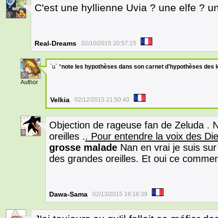
C'est une hyllienne Uvia ? une elfe ? u
5
Real-Dreams
02/10/2015 20:57:15
`u` *
note les hypothèses dans son carnet d'hypothèses des 
35
Author
Velkia
02/12/2015 21:50:40
Objection de rageuse fan de Zeluda . N
9
oreilles .
. Pour entendre la voix des Die
grosse malade
Nan en vrai je suis sur
des grandes oreilles. Et oui ce commen
Dawa-Sama
02/13/2015 18:16:39