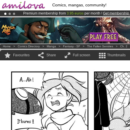
Comics, mangas, community!
Premium membership from
3.95 euros
per month !
Get membership
Amilova
Kickstarter is now LIVE
!.
Already 134393
members
and 1208
comics & mangas!
.
Home
>
Comics Directory
>
Manga
>
Fantasy - SF
>
The Fallen Sentries
>
Ch. 2
Favourites
Share
Full screen
Thumbnails
A...Ah !
It burns !!