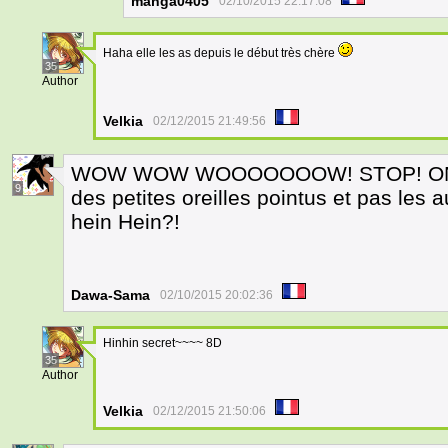
manga0405
02/10/2015 22:17:08
Haha elle les as depuis le début très chère
35
Author
Velkia
02/12/2015 21:49:56
WOW WOW WOOOOOOOW! STOP! ON A
9
des petites oreilles pointus et pas les 
hein Hein?!
Dawa-Sama
02/10/2015 20:02:36
Hinhin secret~~~~ 8D
35
Author
Velkia
02/12/2015 21:50:06