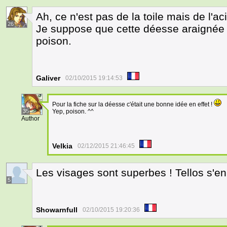
Ah, ce n'est pas de la toile mais de l'
26
Je suppose que cette déesse araignée est
poison.
Galiver
02/10/2015 19:14:53
Pour la fiche sur la déesse c'était une bonne idée en effet !
35
Yep, poison. ^^
Author
Velkia
02/12/2015 21:46:45
Les visages sont superbes ! Tellos s'en 
5
Showarnfull
02/10/2015 19:20:36