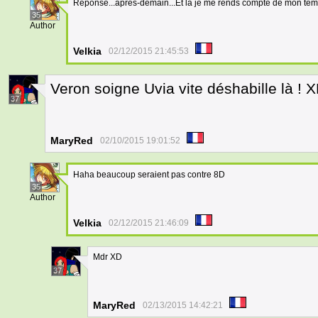
Réponse...après-demain...Et là je me rends compte de mon temps
35
Author
Velkia
02/12/2015 21:45:53
Veron soigne Uvia vite déshabille là ! 
37
MaryRed
02/10/2015 19:01:52
Haha beaucoup seraient pas contre 8D
35
Author
Velkia
02/12/2015 21:46:09
Mdr XD
37
MaryRed
02/13/2015 14:42:21