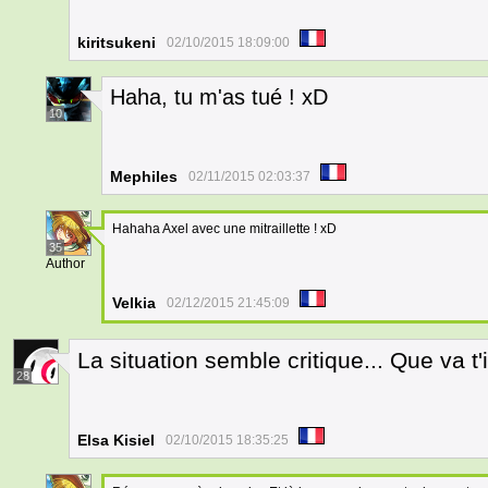
kiritsukeni
02/10/2015 18:09:00
Haha, tu m'as tué ! xD
10
Mephiles
02/11/2015 02:03:37
Hahaha Axel avec une mitraillette ! xD
35
Author
Velkia
02/12/2015 21:45:09
La situation semble critique... Que va t'
28
Elsa Kisiel
02/10/2015 18:35:25