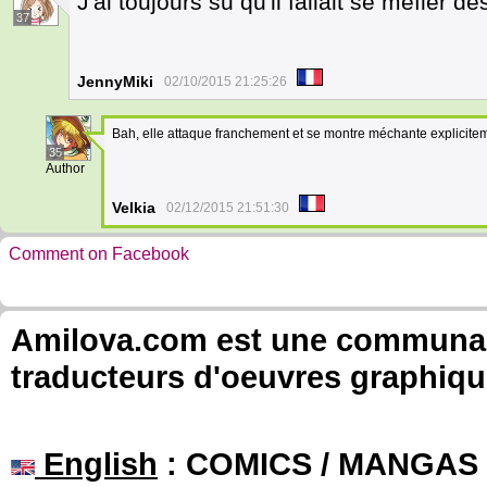
J'ai toujours su qu'il fallait se méfier d
37
JennyMiki
02/10/2015 21:25:26
Bah, elle attaque franchement et se montre méchante explicitem
35
Author
Velkia
02/12/2015 21:51:30
Comment on Facebook
Amilova.com est une communauté
traducteurs d'oeuvres graphiqu
English
: COMICS / MANGAS