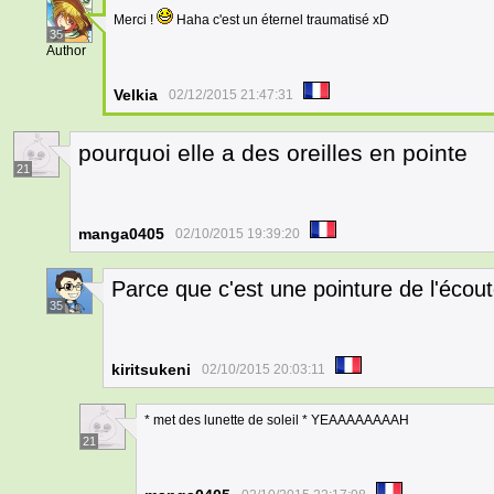
Merci !
Haha c'est un éternel traumatisé xD
35
Author
Velkia
02/12/2015 21:47:31
pourquoi elle a des oreilles en pointe
21
manga0405
02/10/2015 19:39:20
Parce que c'est une pointure de l'écout
35
kiritsukeni
02/10/2015 20:03:11
* met des lunette de soleil * YEAAAAAAAAH
21