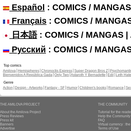
Español
: COMICS / MANGAS
Français
: COMICS / MANGA
日本語
: COMICS / MANGAS 
Русский
: COMICS / MANGA
Top comics
Amilova
Hemispheres
Chronoctis Express
Super Dragon Bros Z
Psychomant
Bienvenidos A República Gada
Only Two
Astaroth Y Bernadette
Edil
Leth Hat
Genre
Action
Design - Artworks
Fantasy - SF
Humor
Children's books
Romance
Se
THE AMILOVA PROJECT
THE COMMUNITY
About the Amilova Project
Tutorial for the reade
Press Reviews
Help the Community 
Press kit
FAQ
Banners
Virtual currency : th
Advertise
Terms of Use