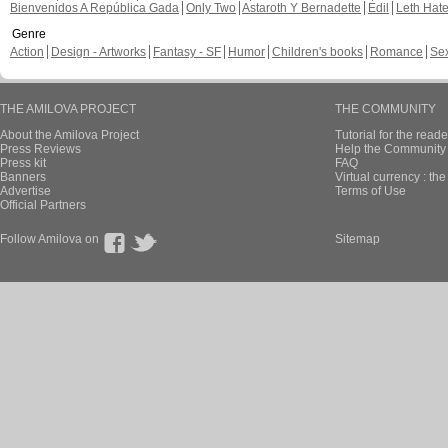
Bienvenidos A República Gada
Only Two
Astaroth Y Bernadette
Edil
Leth Hat
Genre
Action
Design - Artworks
Fantasy - SF
Humor
Children's books
Romance
Se
THE AMILOVA PROJECT
THE COMMUNITY
About the Amilova Project
Tutorial for the reade
Press Reviews
Help the Community 
Press kit
FAQ
Banners
Virtual currency : th
Advertise
Terms of Use
Official Partners
Follow Amilova on
Sitemap