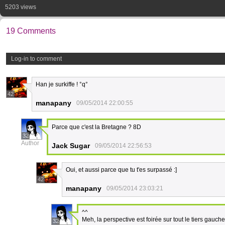
5203 views
19 Comments
Log-in to comment
Han je surkiffe ! °q°
42
manapany
09/05/2014 22:00:55
Parce que c'est la Bretagne ? 8D
32
Author
Jack Sugar
09/05/2014 22:56:53
Oui, et aussi parce que tu t'es surpassé :]
42
manapany
09/05/2014 23:03:21
^^
Meh, la perspective est foirée sur tout le tiers gau
32