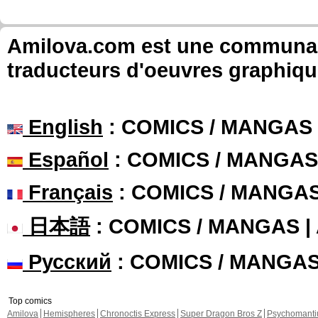
Amilova.com est une communauté
traducteurs d'oeuvres graphiqu
English
: COMICS / MANGAS
Español
: COMICS / MANGAS
Français
: COMICS / MANGA
日本語
: COMICS / MANGAS 
Русский
: COMICS / MANGA
Top comics
Amilova
Hemispheres
Chronoctis Express
Super Dragon Bros Z
Psychomant