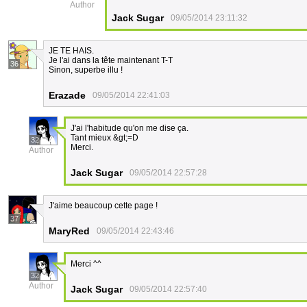
Author
Jack Sugar
09/05/2014 23:11:32
JE TE HAIS.
Je l'ai dans la tête maintenant T-T
36
Sinon, superbe illu !
Erazade
09/05/2014 22:41:03
J'ai l'habitude qu'on me dise ça.
Tant mieux &gt;=D
32
Merci.
Author
Jack Sugar
09/05/2014 22:57:28
J'aime beaucoup cette page !
37
MaryRed
09/05/2014 22:43:46
Merci ^^
32
Author
Jack Sugar
09/05/2014 22:57:40