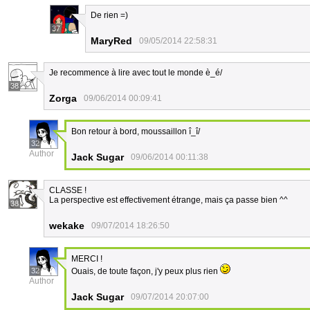
De rien =)
37
MaryRed
09/05/2014 22:58:31
Je recommence à lire avec tout le monde è_é/
38
Zorga
09/06/2014 00:09:41
Bon retour à bord, moussaillon î_î/
32
Author
Jack Sugar
09/06/2014 00:11:38
CLASSE !
La perspective est effectivement étrange, mais ça passe bien ^^
38
wekake
09/07/2014 18:26:50
MERCI !
32
Ouais, de toute façon, j'y peux plus rien
Author
Jack Sugar
09/07/2014 20:07:00