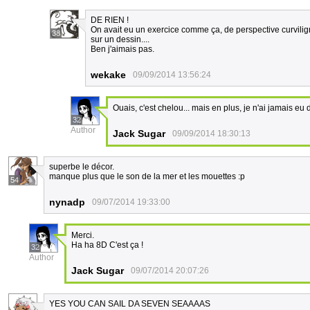
DE RIEN !
On avait eu un exercice comme ça, de perspective curviligne
38
sur un dessin....
Ben j'aimais pas.
wekake
09/09/2014 13:56:24
Ouais, c'est chelou... mais en plus, je n'ai jamais eu
32
Author
Jack Sugar
09/09/2014 18:30:13
superbe le décor.
manque plus que le son de la mer et les mouettes :p
54
nynadp
09/07/2014 19:33:00
Merci.
Ha ha 8D C'est ça !
32
Author
Jack Sugar
09/07/2014 20:07:26
YES YOU CAN SAIL DA SEVEN SEAAAAS