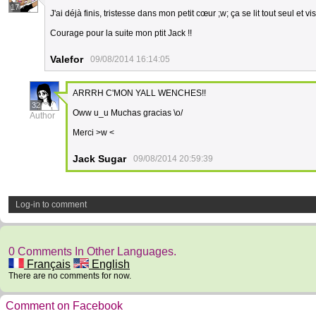
17
J'ai déjà finis, tristesse dans mon petit cœur ;w; ça se lit tout seul e
Courage pour la suite mon ptit Jack !!
Valefor
09/08/2014 16:14:05
ARRRH C'MON YALL WENCHES!!
32
Oww u_u Muchas gracias \o/
Author
Merci >w <
Jack Sugar
09/08/2014 20:59:39
Log-in to comment
0 Comments In Other Languages.
Français
English
There are no comments for now.
Comment on Facebook