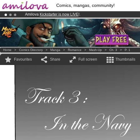
Comics, mangas, community!
Amilova
Kickstarter is now LIVE
!.
Already 100000
members
and 1000
comics & mangas!
.
Premium membership from
3.95 euros
per month !
Get membership
Home
>
Comics Directory
>
Manga
>
Romance
>
Mash-Up
>
Ch. 3
>
P. 1
Favourites
Share
Full screen
Thumbnails