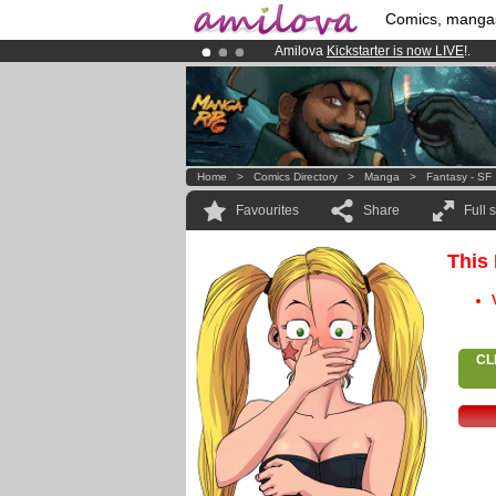
Comics, manga
Amilova
Kickstarter is now LIVE
!.
Already 100000
members
and 1000
Premium membership from
3.95 eur
Home
>
Comics Directory
>
Manga
>
Fantasy - SF
Favourites
Share
Full 
This
CL