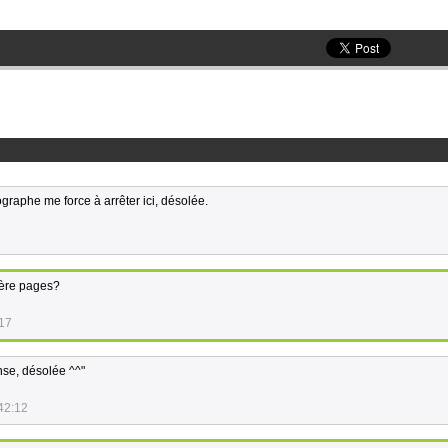
graphe me force à arrêter ici, désolée.
ière pages?
:17
nse, désolée ^^"
42:12