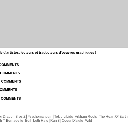
d'artistes, lecteurs et traducteurs d'oeuvres graphiques !
| COMMENTS
| COMMENTS
 | COMMENTS
 COMMENTS
 | COMMENTS
r Dragon Bros Z
Psychomantium
Tokio Libido
Arkham Roots
The Heart Of Earth
th Y Bernadette
Edil
Leth Hate
Run 8
Coeur D'aigle
Wild