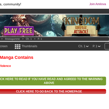
s, community!
Join Amilova
comics & mangas!
.
os
per month !
Get membership now
>
Stratagamme
>
Ch. 1
>
P. 1
screen
Thumbnails
Ch. 1
P. 1
 Manga Contains
Violence
ICK HERE TO READ IF YOU HAVE READ AND AGREED TO THE WARNING
ABOVE
CLICK HERE TO GO BACK TO THE HOMEPAGE