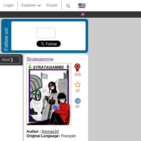
Login
Explorer
Forum
Follow us!
Stratagamme
Next
358
10
95
Author :
firemax34
Original Language:
Français