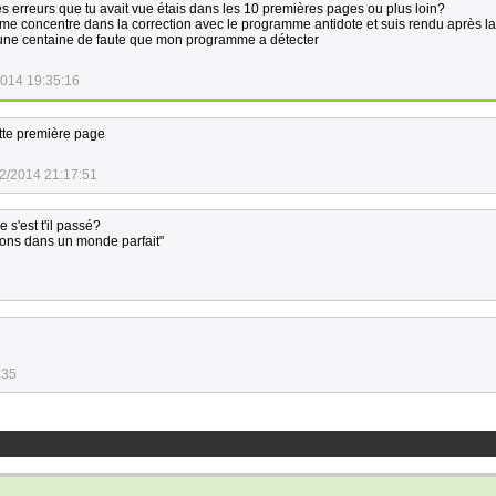
s erreurs que tu avait vue étais dans les 10 premières pages ou plus loin?
me concentre dans la correction avec le programme antidote et suis rendu après l
n une centaine de faute que mon programme a détecter
2014 19:35:16
ette première page
2/2014 21:17:51
e s'est t'il passé?
ions dans un monde parfait"
:35