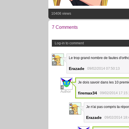
10406 views
7 Comments
Log-in to comment
Le trop grand nombre de fautes d'ortho
36
Erazade
09/02/2014 07:50:13
Je dois savoir dans les 10 prem
4
Author
firemax34
09/02/2014 17:15
Je n'ai pas compris ta répo
36
Erazade
09/02/2014 18: