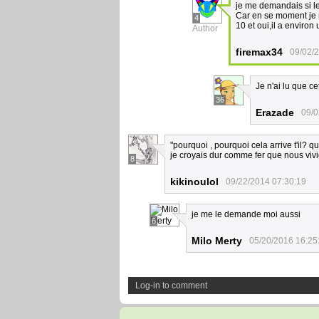
je me demandais si le
Car en se moment je 
4
10 et oui,il a enviro
Author
firemax34
09/02/
Je n'ai lu que c
36
Erazade
09/0
"pourquoi , pourquoi cela arrive t'il? qu
je croyais dur comme fer que nous viv
8
kikinoulol
09/22/2014 07:30:19
je me le demande moi aussi
6
Milo Merty
05/20/2016 16:25
Log-in to comment