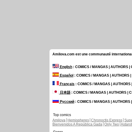
Amilova.com est une communauté internationale 
English
: COMICS / MANGAS | AUTHORS 
Español
: COMICS / MANGAS | AUTHORS 
Français
: COMICS / MANGAS | AUTHORS
日本語
: COMICS / MANGAS | AUTHORS |
Русский
: COMICS / MANGAS | AUTHORS
Top comics
Amilova
Hemispheres
Chronoctis Express
Supe
Bienvenidos A República Gada
Only Two
Astaro