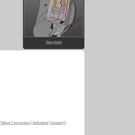
See more
Blind Connection
Sethxfaye
Graped