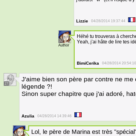
Lizzie
04/28/2014 19:37:44
Héhé tu trouveras à cherch
32
Yeah, j'ai hâte de lire tes
Author
BimiCerika
04/28/2014 20:54:1
J'aime bien son père par contre ne me di
27
légende ?!
Sinon super chapitre que j'ai adoré, hate
Azulia
04/28/2014 14:39:46
Lol, le père de Marina est très "spécial
32