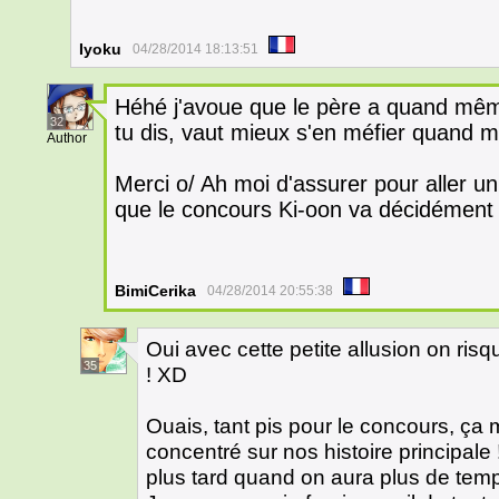
Iyoku
04/28/2014 18:13:51
Héhé j'avoue que le père a quand mêm
32
tu dis, vaut mieux s'en méfier quand
Author
Merci o/ Ah moi d'assurer pour aller un 
que le concours Ki-oon va décidément p
BimiCerika
04/28/2014 20:55:38
Oui avec cette petite allusion on risq
35
! XD
Ouais, tant pis pour le concours, ça
concentré sur nos histoire principale !
plus tard quand on aura plus de tem