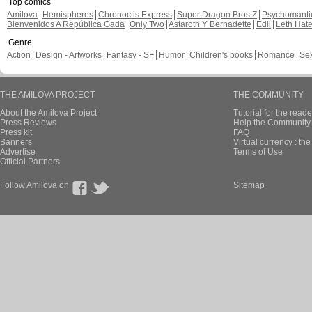
Top comics
Amilova
Hemispheres
Chronoctis Express
Super Dragon Bros Z
Psychomant
Bienvenidos A República Gada
Only Two
Astaroth Y Bernadette
Edil
Leth Hat
Genre
Action
Design - Artworks
Fantasy - SF
Humor
Children's books
Romance
Se
THE AMILOVA PROJECT
THE COMMUNITY
About the Amilova Project
Tutorial for the reade
Press Reviews
Help the Community 
Press kit
FAQ
Banners
Virtual currency : th
Advertise
Terms of Use
Official Partners
Follow Amilova on
Sitemap