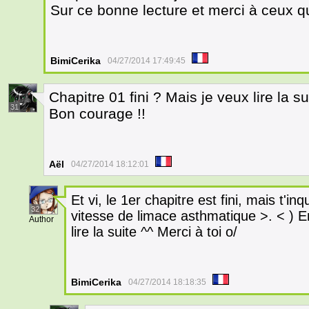
Sur ce bonne lecture et merci à ceux q
BimiCerika
04/27/2014 17:49:45
Chapitre 01 fini ? Mais je veux lire la s
31
Bon courage !!
Aël
04/27/2014 18:12:01
Et vi, le 1er chapitre est fini, mais t'i
32
vitesse de limace asthmatique >. < ) E
Author
lire la suite ^^ Merci à toi o/
BimiCerika
04/27/2014 18:18:35