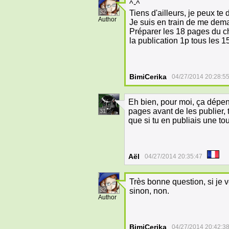
^-^
32
Tiens d'ailleurs, je peux te
Author
Je suis en train de me dema
Préparer les 18 pages du ch
la publication 1p tous les 1
BimiCerika
04/27/2014 20:28:5
Eh bien, pour moi, ça dépen
pages avant de les publier,
31
que si tu en publiais une to
Aël
04/27/2014 20:35:47
Très bonne question, si je v
32
sinon, non.
Author
BimiCerika
04/27/2014 20:42:3