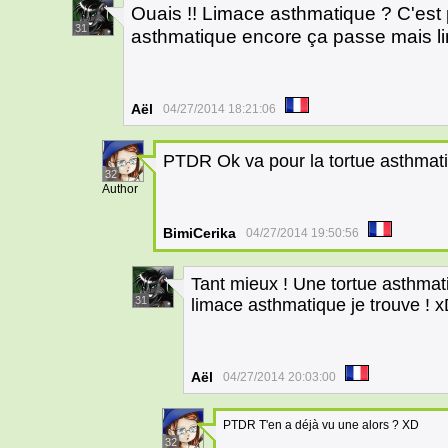
Ouais !! Limace asthmatique ? C'est 
31
asthmatique encore ça passe mais li
Aël
04/27/2014 18:21:06
PTDR Ok va pour la tortue asthmat
32
Author
BimiCerika
04/27/2014 19:50:56
Tant mieux ! Une tortue asthmati
31
limace asthmatique je trouve ! 
Aël
04/27/2014 20:03:00
PTDR T'en a déjà vu une alors ? XD
32