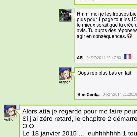
Hmm, moi je les trouves bie
plus pour 1 page tout les 15
31
le mieux serait que tu crée 
avis. Tu auras des réponses 
agir en conséquences.
Aël
04/27/2014 20:47:53
Oops rep plus bas en fait
32
Author
BimiCerika
04/27/2014 21:28:1
Alors atta je regarde pour me faire peur 
32
Si j'ai zéro retard, le chapitre 2 démarr
Author
O.O
Le 18 janvier 2015 .... euhhhhhhh 1 tous