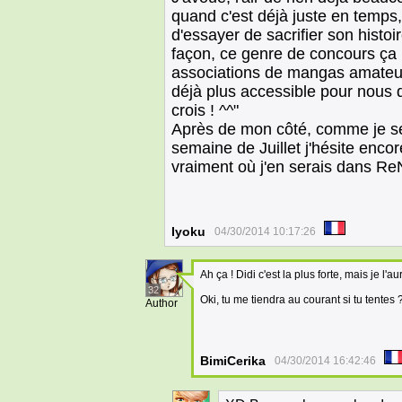
quand c'est déjà juste en temps,
d'essayer de sacrifier son histoi
façon, ce genre de concours ça
associations de mangas amateur
déjà plus accessible pour nous q
crois ! ^^"
Après de mon côté, comme je s
semaine de Juillet j'hésite enco
vraiment où j'en serais dans ReN
Iyoku
04/30/2014 10:17:26
Ah ça ! Didi c'est la plus forte, mais je l'au
32
Oki, tu me tiendra au courant si tu tentes 
Author
BimiCerika
04/30/2014 16:42:46