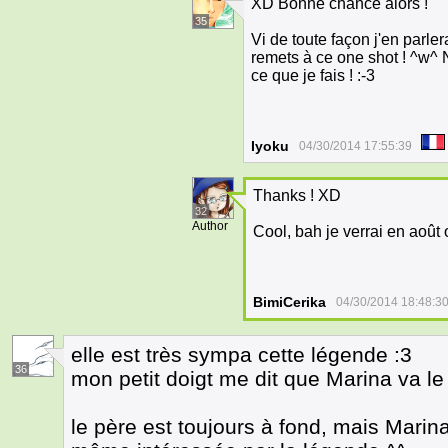
XD Bonne chance alors !
35
Vi de toute façon j'en parl
remets à ce one shot ! ^w^ 
ce que je fais ! :-3
Iyoku
04/30/2014 17:55:39
Thanks ! XD
32
Author
Cool, bah je verrai en août 
BimiCerika
04/30/2014 18:48:3
elle est très sympa cette légende :3
36
mon petit doigt me dit que Marina va le
le père est toujours à fond, mais Marina