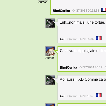
Author
BimiCerika
04/27/2014 20:12:33
Euh...non mais...une tortue,
31
Aël
04/27/2014 20:15:36
C'est vrai et ppis j'aime bi
32
Author
BimiCerika
04/27/2014 20:19:4
Moi aussi ! XD Comme ça o
31
Aël
04/27/2014 20:21:57