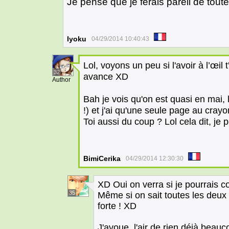
Je pense que je ferais pareil de tout
Iyoku
04/29/2014 10:40:43
Lol, voyons un peu si l'avoir à l’œi
32
avance XD
Author
Bah je vois qu'on est quasi en mai,
!) et j'ai qu'une seule page au crayo
Toi aussi du coup ? Lol cela dit, je
BimiCerika
04/29/2014 12:30:30
XD Oui on verra si je pourrais 
35
Même si on sait toutes les deux 
forte ! XD
J'avoue, l'air de rien déjà beau