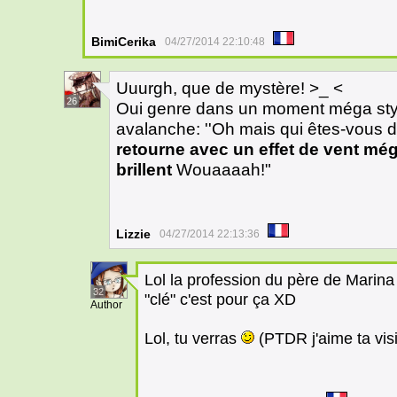
BimiCerika
04/27/2014 22:10:48
Uuurgh, que de mystère! >_ <
26
Oui genre dans un moment méga stylé
avalanche: ''Oh mais qui êtes-vous d
retourne avec un effet de vent méga
brillent
Wouaaaah!"
Lizzie
04/27/2014 22:13:36
Lol la profession du père de Marin
32
"clé" c'est pour ça XD
Author
Lol, tu verras
(PTDR j'aime ta visi