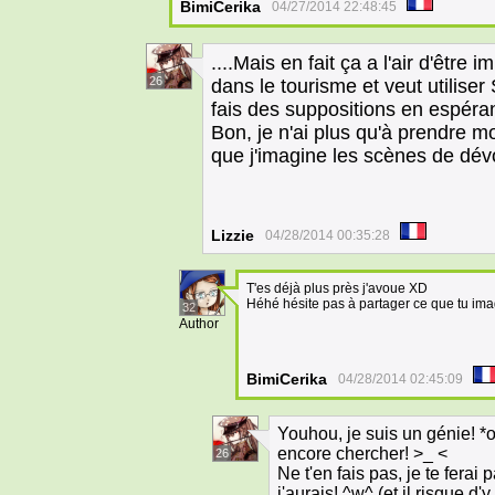
BimiCerika
04/27/2014 22:48:45
....Mais en fait ça a l'air d'être i
26
dans le tourisme et veut utiliser
fais des suppositions en espéran
Bon, je n'ai plus qu'à prendre 
que j'imagine les scènes de dév
Lizzie
04/28/2014 00:35:28
T'es déjà plus près j'avoue XD
Héhé hésite pas à partager ce que tu ima
32
Author
BimiCerika
04/28/2014 02:45:09
Youhou, je suis un génie! *o
encore chercher! >_ <
26
Ne t'en fais pas, je te fera
j'aurais! ^w^ (et il risque d'