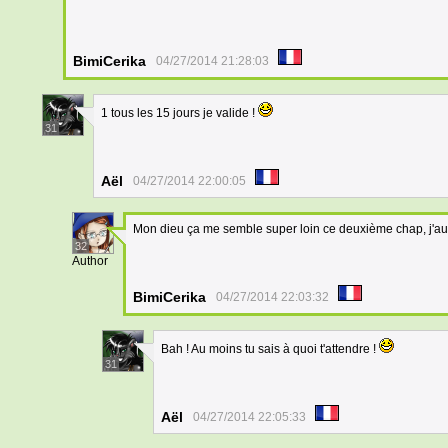
BimiCerika
04/27/2014 21:28:03
1 tous les 15 jours je valide !
31
Aël
04/27/2014 22:00:05
Mon dieu ça me semble super loin ce deuxième chap, j'au
32
Author
BimiCerika
04/27/2014 22:03:32
Bah ! Au moins tu sais à quoi t'attendre !
31
Aël
04/27/2014 22:05:33