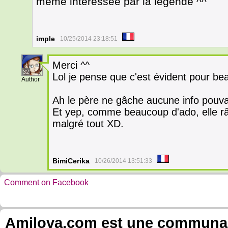
même intéressée par la légende ^^
imple
10/25/2014 23:18:51
Merci ^^
32
Lol je pense que c'est évident pour b
Author
Ah le père ne gâche aucune info pouvan
Et yep, comme beaucoup d'ado, elle râl
malgré tout XD.
BimiCerika
10/26/2014 13:51:33
Comment on Facebook
Amilova.com est une communauté