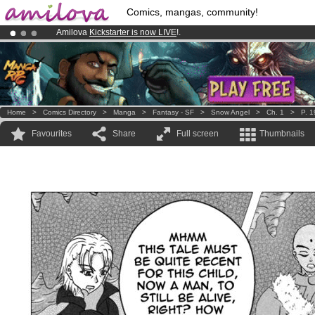
Comics, mangas, community!
Amilova
Kickstarter is now LIVE
!.
Premium membership from
3.95 euros
per month !
Get membership
Already 100000
members
and 1000
comics & mangas!
.
Home
>
Comics Directory
>
Manga
>
Fantasy - SF
>
Snow Angel
>
Ch. 1
>
P. 1
Favourites
Share
Full screen
Thumbnails