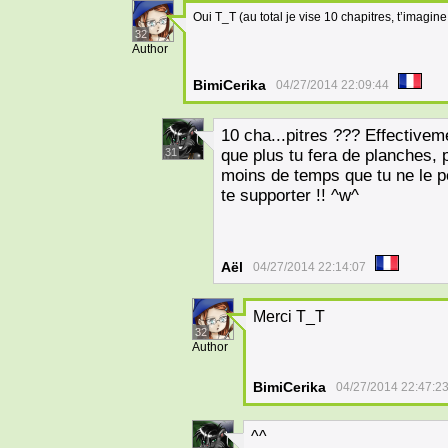
Oui T_T (au total je vise 10 chapitres, t’imagine
32
Author
BimiCerika
04/27/2014 22:09:44
10 cha...pitres ??? Effectiveme
31
que plus tu fera de planches, p
moins de temps que tu ne le pe
te supporter !! ^w^
Aël
04/27/2014 22:14:07
Merci T_T
32
Author
BimiCerika
04/27/2014 22:47:2
^^